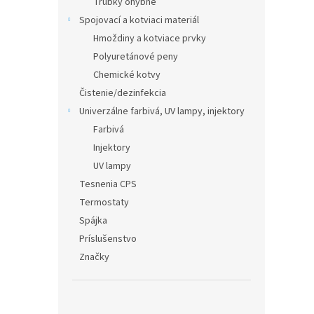
Trubky ohybné
Spojovací a kotviaci materiál
Hmoždiny a kotviace prvky
Polyuretánové peny
Chemické kotvy
Čistenie/dezinfekcia
Univerzálne farbivá, UV lampy, injektory
Farbivá
Injektory
UV lampy
Tesnenia CPS
Termostaty
Spájka
Príslušenstvo
Značky