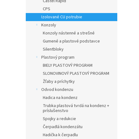
Castel Rapid
CPS
Izolované CU potrubie
Konzoly
Konzoly nástenné a strešné
Gumené a plastové podstavce
Silentbloky
Plastový program
BIELY PLASTOVÝ PROGRAM
SLONOVINOVÝ PLASTOVÝ PROGRAM
Žľaby a príchytky
Odvod kondenzu
Hadica na kondenz
Trubka plastová tvrdá na kondenz +
príslušenstvo
Spojky a redukcie
Čerpadlá kondenzátu
Hadička k čerpadlu