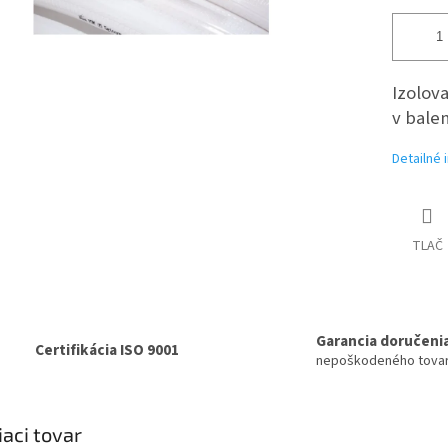
Izolov
v balen
Detailné 
TLAČ
Garancia doručeni
Certifikácia ISO 9001
nepoškodeného tova
iaci tovar