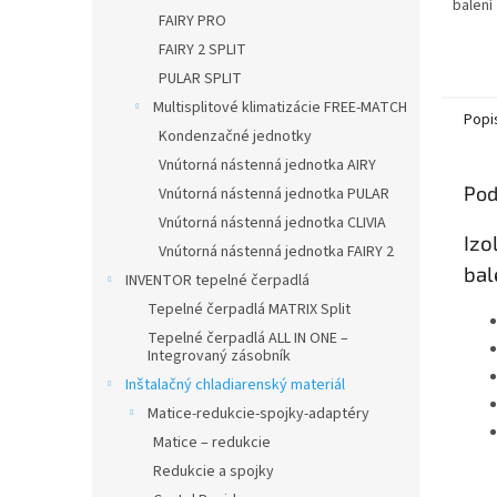
balení
FAIRY PRO
FAIRY 2 SPLIT
PULAR SPLIT
Multisplitové klimatizácie FREE-MATCH
Popi
Kondenzačné jednotky
Vnútorná nástenná jednotka AIRY
Pod
Vnútorná nástenná jednotka PULAR
Vnútorná nástenná jednotka CLIVIA
Izo
Vnútorná nástenná jednotka FAIRY 2
bal
INVENTOR tepelné čerpadlá
Tepelné čerpadlá MATRIX Split
Tepelné čerpadlá ALL IN ONE –
Integrovaný zásobník
Inštalačný chladiarenský materiál
Matice-redukcie-spojky-adaptéry
Matice – redukcie
Redukcie a spojky