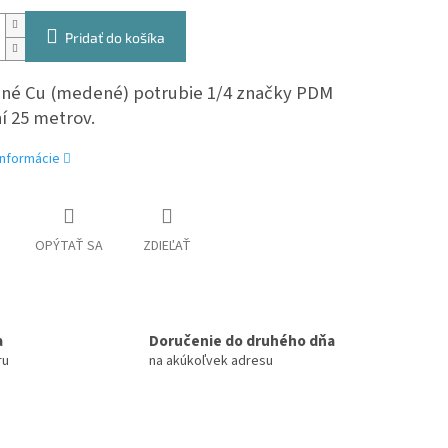
Pridať do košíka
ané Cu (medené) potrubie 1/4 značky PDM
í 25 metrov.
informácie
OPÝTAŤ SA
ZDIEĽAŤ
a
Doručenie do druhého dňa
ru
na akúkoľvek adresu