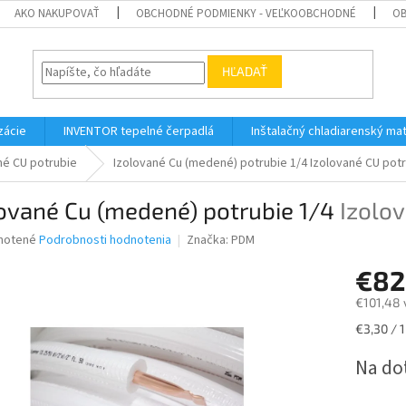
AKO NAKUPOVAŤ
OBCHODNÉ PODMIENKY - VEĽKOOBCHODNÉ
OB
HĽADAŤ
zácie
INVENTOR tepelné čerpadlá
Inštalačný chladiarenský mat
né CU potrubie
Izolované Cu (medené) potrubie 1/4
Izolované CU pot
ované Cu (medené) potrubie 1/4
Izolo
né
notené
Podrobnosti hodnotenia
Značka:
PDM
nie
€82
u
€101,48 
Jednotk
€3,30 / 
cena:
iek.
Na do