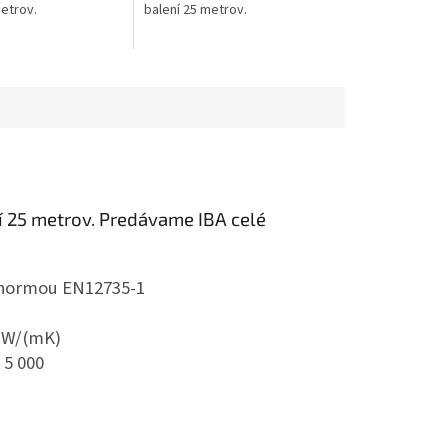
metrov.
balení 25 metrov.
 25 metrov.
Predávame IBA celé
 normou EN12735-1
4 W/(mK)
 5 000