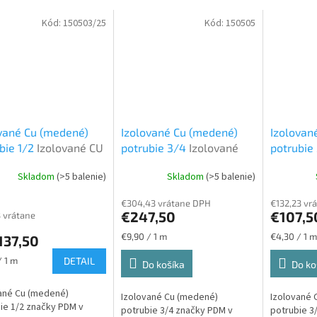
Kód:
150503/25
Kód:
150505
vané Cu (medené)
Izolované Cu (medené)
Izolovan
bie 1/2
Izolované CU
potrubie 3/4
Izolované
potrubie
bie
CU potrubie
CU potru
Skladom
(>5 balenie)
Skladom
(>5 balenie)
€304,43 vrátane DPH
€132,23 vr
€247,50
€107,5
3 vrátane
Jednotková
Jednotková
€9,90 / 1 m
€4,30 / 1 m
137,50
cena:
cena:
ková
/ 1 m
DETAIL
Do košíka
Do ko
ané Cu (medené)
Izolované Cu (medené)
Izolované 
ie 1/2 značky PDM v
potrubie 3/4 značky PDM v
potrubie 3