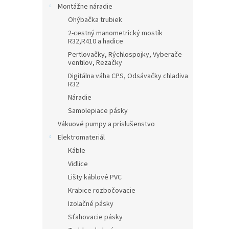
Montážne náradie
Ohýbačka trubiek
2-cestný manometrický mostík
R32,R410 a hadice
Pertlovačky, Rýchlospojky, Vyberače
ventilov, Rezačky
Digitálna váha CPS, Odsávačky chladiva
R32
Náradie
Samolepiace pásky
Vákuové pumpy a príslušenstvo
Elektromateriál
Káble
Vidlice
Lišty káblové PVC
Krabice rozbočovacie
Izolačné pásky
Sťahovacie pásky