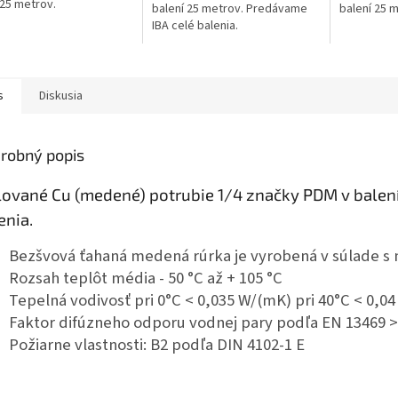
 25 metrov.
balení 25 metrov. Predávame
balení 25 
IBA celé balenia.
s
Diskusia
robný popis
lované Cu (medené) potrubie 1/4 značky PDM v balení
enia.
Bezšvová ťahaná medená rúrka je vyrobená v súlade s
Rozsah teplôt média - 50 °C až + 105 °C
Tepelná vodivosť pri 0°C < 0,035 W/(mK)
pri 40°C < 0,0
Faktor difúzneho odporu vodnej pary podľa EN 13469 >
Požiarne vlastnosti: B2 podľa DIN 4102-1
E