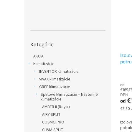
Preskočiť
Kategórie
kategórie
Izolo
AKCIA
potru
Klimatizácie
potru
INVENTOR klimatizácie
VIVAX klimatizácie
od
GREE klimatizácie
€169,1
Splitové klimatizácie – Nástenné
DPH
klimatizácie
€
od
AMBER II (Royal)
Jednot
€5,50 
cena:
AIRY SPLIT
COSMO PRO
Izolov
potrub
CLIVIA SPLIT