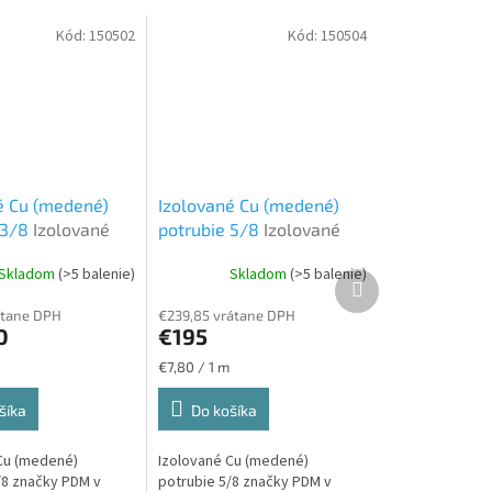
Kód:
150502
Kód:
150504
é Cu (medené)
Izolované Cu (medené)
 3/8
Izolované
potrubie 5/8
Izolované
bie
CU potrubie
Skladom
(>5 balenie)
Skladom
(>5 balenie)
Ďalší
produkt
átane DPH
€239,85 vrátane DPH
0
€195
Jednotková
€7,80 / 1 m
cena:
šíka
Do košíka
Cu (medené)
Izolované Cu (medené)
/8 značky PDM v
potrubie 5/8 značky PDM v