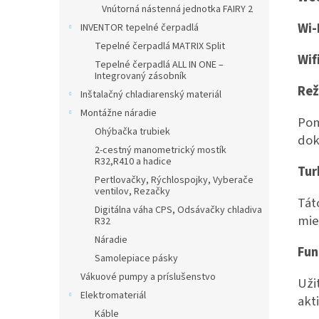
Vnútorná nástenná jednotka FAIRY 2
Wi-
INVENTOR tepelné čerpadlá
Tepelné čerpadlá MATRIX Split
Wif
Tepelné čerpadlá ALL IN ONE –
Integrovaný zásobník
Rež
Inštalačný chladiarenský materiál
Montážne náradie
Pom
Ohýbačka trubiek
dok
2-cestný manometrický mostík
R32,R410 a hadice
Tur
Pertlovačky, Rýchlospojky, Vyberače
ventilov, Rezačky
Tát
Digitálna váha CPS, Odsávačky chladiva
mie
R32
Náradie
Fun
Samolepiace pásky
Vákuové pumpy a príslušenstvo
Uži
Elektromateriál
akt
Káble