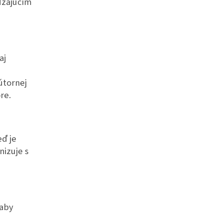
dzajúcim
aj
útornej
re.
eď je
nizuje s
 aby