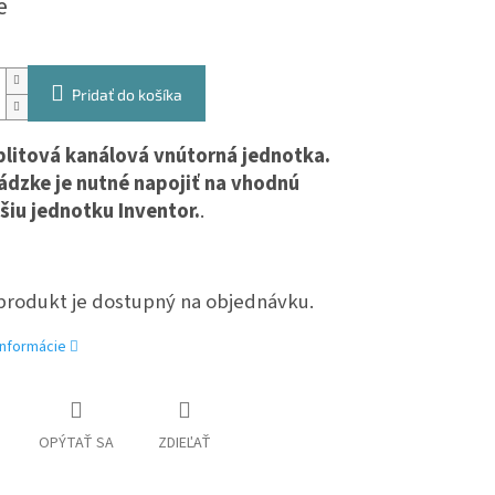
e
Pridať do košíka
plitová kanálová vnútorná jednotka.
ádzke je nutné napojiť na vhodnú
šiu jednotku Inventor.
.
produkt je dostupný na objednávku.
informácie
OPÝTAŤ SA
ZDIEĽAŤ