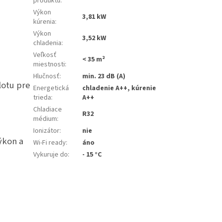
produktu
:
Výkon
3,81 kW
kúrenia
:
Výkon
3,52 kW
chladenia
:
Veľkosť
< 35 m²
miestnosti
:
Hlučnosť
:
min. 23 dB (A)
lotu pre
Energetická
chladenie A++, kúrenie
trieda
:
A++
Chladiace
R32
médium
:
Ionizátor
:
nie
ýkon a
Wi-Fi ready
:
áno
Vykuruje do
:
- 15 °C