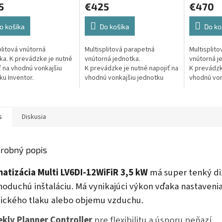
5
€425
€470
o košíka
Do košíka
Do ko
plitová vnútorná
Multisplitová parapetná
Multisplit
ka. K prevádzke je nutné
vnútorná jednotka.
vnútorná j
ť na vhodnú vonkajšiu
K prevádzke je nutné napojiť na
K prevádzk
ku Inventor.
vhodnú vonkajšiu jednotku
vhodnú von
Inventor.
Inventor.
s
Diskusia
robný popis
matizácia Multi LV6DI-12WiFiR 3,5 kW
má super tenký di
noduchú inštaláciu. Má vynikajúci výkon vďaka nastaven
tického tlaku alebo objemu vzduchu.
kly Planner Controller
pre flexibilitu a úsporu peňazí.