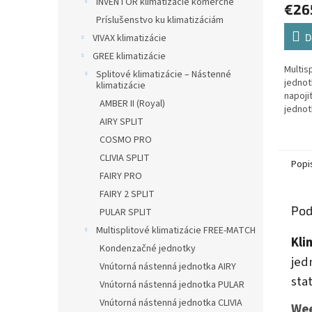
INVENTOR klimatizácie komerčné
€26
Príslušenstvo ku klimatizáciám
VIVAX klimatizácie
D
GREE klimatizácie
Multis
Splitové klimatizácie – Nástenné
jednot
klimatizácie
napoji
AMBER II (Royal)
jednot
AIRY SPLIT
COSMO PRO
CLIVIA SPLIT
Popi
FAIRY PRO
FAIRY 2 SPLIT
Pod
PULAR SPLIT
Multisplitové klimatizácie FREE-MATCH
Kli
Kondenzačné jednotky
jed
Vnútorná nástenná jednotka AIRY
sta
Vnútorná nástenná jednotka PULAR
Vnútorná nástenná jednotka CLIVIA
Wee