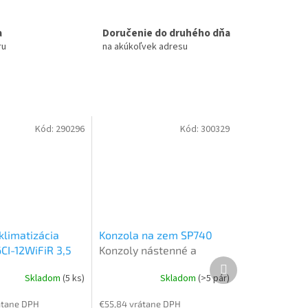
a
Doručenie do druhého dňa
ru
na akúkoľvek adresu
Kód:
290296
Kód:
300329
klimatizácia
Konzola na zem SP740
6CI-12WiFiR 3,5
Konzoly nástenné a
Ďalší
tová vnútorná
strešné
produkt
Skladom
(5 ks)
Skladom
(>5 pár)
k Multi Split
átane DPH
€55,84 vrátane DPH