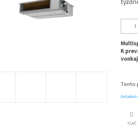
týždn
Multis
K
prev
vonkaj
Tento 
Detailné 
TLAČ