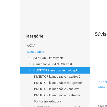
Preskočiť
Súvis
Kategórie
kategórie
AKCIA
Klimatizácie
INVENTOR klimatizácie
Klimatizácie INVENTOR split
INVENTOR klimatizácie multisplit
INVENTOR klimatizácie kazetové
Inven
INVENTOR klimatizácie parapetné
ARIA 
INVENTOR klimatizácie kanálové
3,5 
INVENTOR klimatizácie nástenné
náste
Vonkajšie jednotky
€325,9