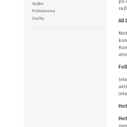
po 
Spájka
rež
Príslušenstvo
Značky
All
Mot
kom
Kom
atm
Fol
Int
akt
int
Hot
Hot
nap