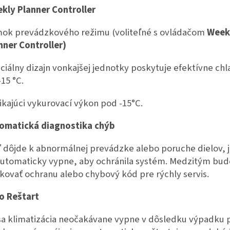
kly Planner Controller
ok prevádzkového režimu (voliteľné s ovládačom
Week
nner Controller)
ciálny dizajn vonkajšej jednotky poskytuje efektívne chl
-15 °C.
ikajúci vykurovací výkon pod -15°C.
omatická diagnostika chýb
 dôjde k abnormálnej prevádzke alebo poruche dielov, 
automaticky vypne, aby ochránila systém. Medzitým bud
ikovať ochranu alebo chybový kód pre rýchly servis.
o Reštart
sa klimatizácia neočakávane vypne v dôsledku výpadku 