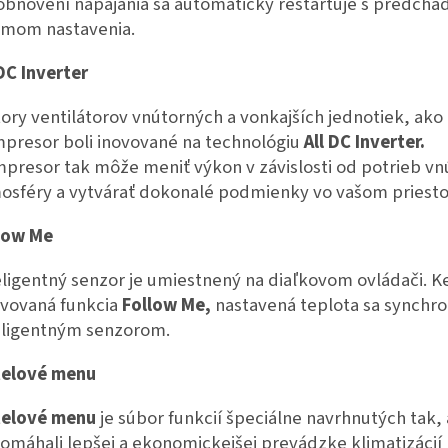
obnovení napájania sa automaticky reštartuje s predchá
imom nastavenia.
 DC Inverter
ory ventilátorov vnútorných a vonkajších jednotiek, ako 
presor boli inovované na technológiu
All DC Inverter.
presor tak môže meniť výkon v závislosti od potrieb vn
osféry a vytvárať dokonalé podmienky vo vašom priesto
low Me
eligentný senzor je umiestnený na diaľkovom ovládači. K
ivovaná funkcia
Follow Me,
nastavená teplota sa synchro
eligentným senzorom.
elové menu
elové menu
je súbor funkcií špeciálne navrhnutých tak,
omáhali lepšej a ekonomickejšej prevádzke klimatizácií