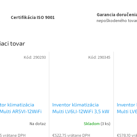
Garancia doručeni
Certifikácia ISO 9001
nepoškodeného tova
iaci tovar
Kód:
290293
Kód:
290345
tor klimatizácia
Inventor klimatizácia
Inventor 
Multi AR5VI-12WiFi
Multi LV6LI-12WiFi 3,5 kW
Multi LV
kW
Multi split
Parapetná vnútorná
kW
Kaze
Na dotaz
Skladom
(3 ks)
nná jednotka
jednotka k Multi Split
jednotka 
5 vrátane DPH
€522,75 vrátane DPH
€578,10 vr