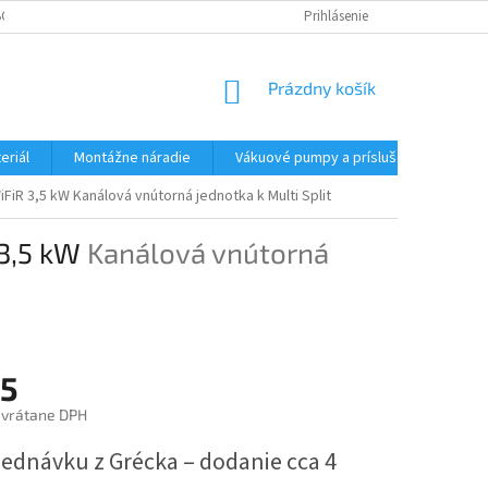
CHODNÉ PODMIENKY - MALOOBCHODNÉ
PODMIENKY OCHRANY OSOBNÝC
Prihlásenie
NÁKUPNÝ
Prázdny košík
KOŠÍK
eriál
Montážne náradie
Vákuové pumpy a príslušenstvo
WiFiR 3,5 kW
Kanálová vnútorná jednotka k Multi Split
 3,5 kW
Kanálová vnútorná
5
 vrátane DPH
ová
jednávku z Grécka – dodanie cca 4