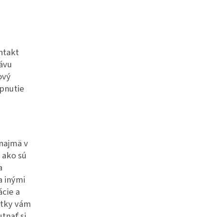
ntakt
rávu
ový
pnutie
najmä v
 ako sú
a
a inými
ácie a
notky vám
tnať si