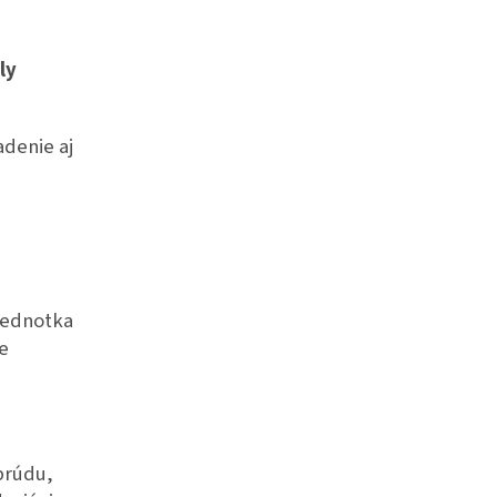
ly
adenie aj
jednotka
e
prúdu,