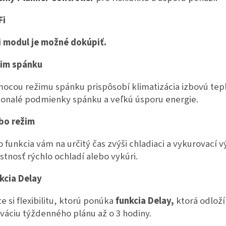
Fi
i modul je možné dokúpiť.
im spánku
ocou režimu spánku prispôsobí klimatizácia izbovú tep
onalé podmienky spánku a veľkú úsporu energie.
bo režim
o funkcia vám na určitý čas zvýši chladiaci a vykurovací v
stnosť rýchlo ochladí alebo vykúri.
kcia Delay
te si flexibilitu, ktorú ponúka
funkcia Delay,
ktorá odloží
iváciu týždenného plánu až o 3 hodiny.