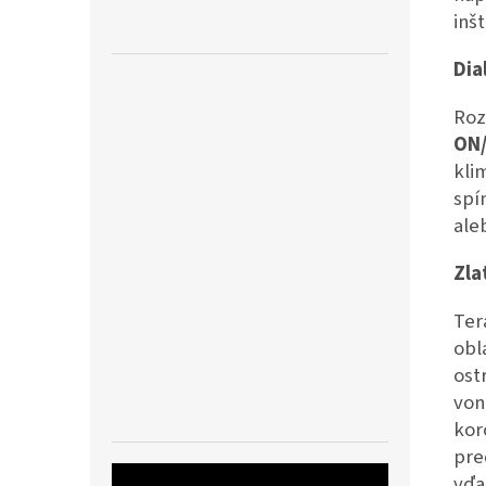
inš
Dia
Roz
ON
kli
spí
ale
Zla
Ter
obl
ost
von
kor
pre
vďa