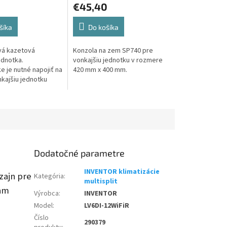
€45,40
šíka
Do košíka
ová kazetová
Konzola na zem SP740 pre
ednotka.
vonkajšiu jednotku v rozmere
e je nutné napojiť na
420 mm x 400 mm.
kajšiu jednotku
Dodatočné parametre
INVENTOR klimatizácie
zajn pre
Kategória
:
multisplit
iam
Výrobca
:
INVENTOR
Model
:
LV6DI-12WiFiR
Číslo
290379