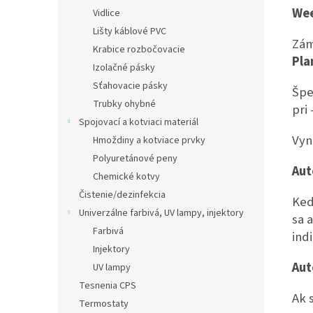
Wee
Vidlice
Lišty káblové PVC
Zám
Krabice rozbočovacie
Pla
Izolačné pásky
Sťahovacie pásky
Špe
Trubky ohybné
pri 
Spojovací a kotviaci materiál
Vyn
Hmoždiny a kotviace prvky
Polyuretánové peny
Aut
Chemické kotvy
Čistenie/dezinfekcia
Keď
Univerzálne farbivá, UV lampy, injektory
sa 
Farbivá
ind
Injektory
Aut
UV lampy
Tesnenia CPS
Ak 
Termostaty