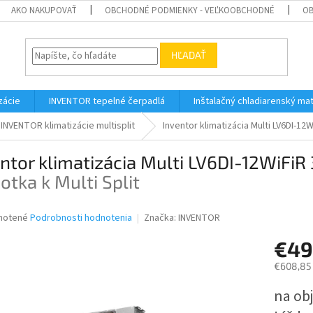
AKO NAKUPOVAŤ
OBCHODNÉ PODMIENKY - VEĽKOOBCHODNÉ
OB
HĽADAŤ
zácie
INVENTOR tepelné čerpadlá
Inštalačný chladiarenský mat
INVENTOR klimatizácie multisplit
Inventor klimatizácia Multi LV6DI-12
ntor klimatizácia Multi LV6DI-12WiFiR
otka k Multi Split
né
notené
Podrobnosti hodnotenia
Značka:
INVENTOR
nie
€49
u
€608,85
Jednotk
na ob
cena:
iek.