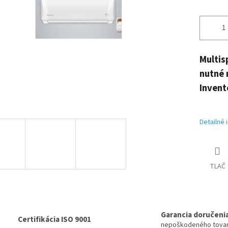
Multis
nutné 
Invent
Detailné 
TLAČ
Garancia doručeni
Certifikácia ISO 9001
nepoškodeného tova