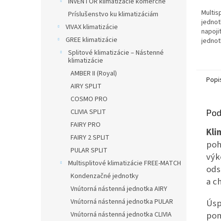
INVENTOR klimatizácie komerčné
Multis
Príslušenstvo ku klimatizáciám
jednot
VIVAX klimatizácie
napoji
GREE klimatizácie
jednot
Splitové klimatizácie – Nástenné
klimatizácie
AMBER II (Royal)
Popi
AIRY SPLIT
COSMO PRO
CLIVIA SPLIT
Pod
FAIRY PRO
Kli
FAIRY 2 SPLIT
poh
PULAR SPLIT
výk
Multisplitové klimatizácie FREE-MATCH
ods
Kondenzačné jednotky
a c
Vnútorná nástenná jednotka AIRY
Vnútorná nástenná jednotka PULAR
Úsp
pom
Vnútorná nástenná jednotka CLIVIA