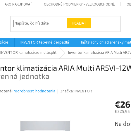
AKO NAKUPOVAŤ
OBCHODNÉ PODMIENKY - VEĽKOOBCHODNÉ
OB
HĽADAŤ
zácie
INVENTOR tepelné čerpadlá
Inštalačný chladiarenský mat
INVENTOR klimatizácie multisplit
Inventor klimatizácia ARIA Multi AR5
ntor klimatizácia ARIA Multi AR5VI-12
tenná jednotka
né
notené
Podrobnosti hodnotenia
Značka:
INVENTOR
nie
€26
u
€325,95 
Jednotk
Na do
cena:
iek.