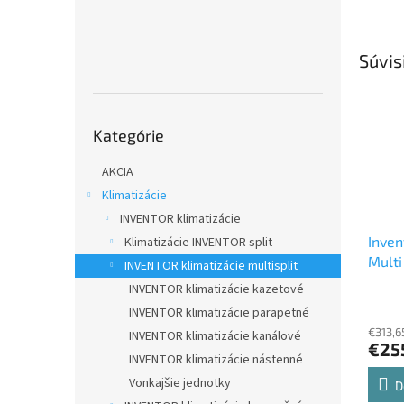
Súvis
Preskočiť
Kategórie
kategórie
AKCIA
Klimatizácie
INVENTOR klimatizácie
Inven
Klimatizácie INVENTOR split
Multi
INVENTOR klimatizácie multisplit
2,5 
INVENTOR klimatizácie kazetové
náste
INVENTOR klimatizácie parapetné
€313,6
INVENTOR klimatizácie kanálové
€25
INVENTOR klimatizácie nástenné
Vonkajšie jednotky
D