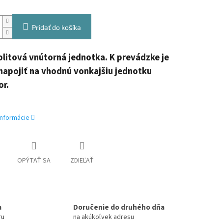
Pridať do košíka
plitová vnútorná jednotka. K
prevádzke je
napojiť na vhodnú vonkajšiu jednotku
or.
informácie
OPÝTAŤ SA
ZDIEĽAŤ
a
Doručenie do druhého dňa
ru
na akúkoľvek adresu