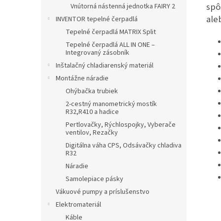
spô
Vnútorná nástenná jednotka FAIRY 2
ale
INVENTOR tepelné čerpadlá
Tepelné čerpadlá MATRIX Split
Tepelné čerpadlá ALL IN ONE –
Integrovaný zásobník
Inštalačný chladiarenský materiál
Montážne náradie
Ohýbačka trubiek
2-cestný manometrický mostík
R32,R410 a hadice
Pertlovačky, Rýchlospojky, Vyberače
ventilov, Rezačky
Digitálna váha CPS, Odsávačky chladiva
R32
Náradie
Samolepiace pásky
Vákuové pumpy a príslušenstvo
Elektromateriál
Káble