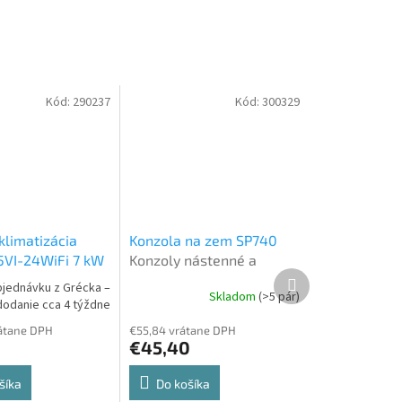
Kód:
290237
Kód:
300329
klimatizácia
Konzola na zem SP740
5VI-24WiFi 7 kW
Konzoly nástenné a
Ďalší
it nástenná
strešné
bjednávku z Grécka –
produkt
Skladom
(>5 pár)
dodanie cca 4 týždne
átane DPH
€55,84 vrátane DPH
€45,40
šíka
Do košíka