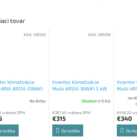
iaci tovar
Kód:
290292
Kód:
290294
tor klimatizácia
Inventor klimatizácia
Inventor 
 ARIA AR5VI-09WiFi
Multi AR5VI-18WiFi 5 kW
Multi AR
kW
Multi split
Multi split nástenná
Multi spl
na o
Na dotaz
Skladom
(>5 ks)
nná jednotka
jednotka
jednotka
5 vrátane DPH
€387,45 vrátane DPH
€418,20 vr
5
€315
€340
o košíka
Do košíka
Do ko