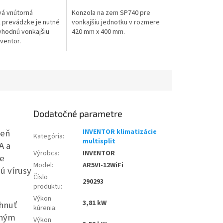
vá vnútorná
Konzola na zem SP740 pre
K prevádzke je nutné
vonkajšiu jednotku v rozmere
 vhodnú vonkajšiu
420 mm x 400 mm.
ventor.
Dodatočné parametre
veň
INVENTOR klimatizácie
Kategória
:
multisplit
A a
Výrobca
:
INVENTOR
ne
Model
:
AR5VI-12WiFi
ú vírusy
Číslo
290293
produktu
:
Výkon
3,81 kW
hnuť
kúrenia
:
chým
Výkon