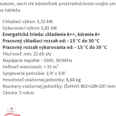
sobom, nech ste kdekoľvek prostredníctvom svojho sm
bo tabletu.
Chladiaci výkon: 3,52 kW
Vykurovací výkon: 3,81 kW
Energetická trieda: chladenie A++, kúrenie A+
Pracovný chladiaci rozsah od: - 15 °C do 50 °C
Pracovný rozsah vykurovania od: - 15 °C do 30 °C
Hlučnosť: min. 22 db (A)
Napájacie napätie: ~230V, 50/60Hz
Veľkosť miestnosti: < 35 m²
Spojovacie potrubie: 1/4' x 3/8'
Hmotnosť vnútornej jednotky: 8,60 kg
Rozmery vnútornej jednotky: (ŠxHxV) 802×189×297 mm
Záruka: 5 rokov