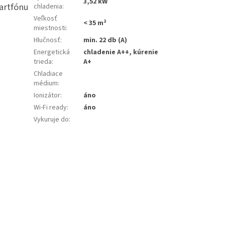
3,52 kW
artfónu
chladenia
:
Veľkosť
< 35 m²
miestnosti
:
Hlučnosť
:
min. 22 db (A)
Energetická
chladenie A++, kúrenie
trieda
:
A+
Chladiace
médium
:
Ionizátor
:
áno
Wi-Fi ready
:
áno
Vykuruje do
: