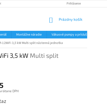
CHODNÉ PODMIENKY - MALOOBCHODNÉ
PODMIENKY OCHRANY OSOBNÝC
Prihlásenie
NÁKUPNÝ
Prázdny košík
KOŠÍK
eriál
Montážne náradie
Vákuové pumpy a príslušenstvo
VI-12WiFi 3,5 kW
Multi split nástenná jednotka
WiFi 3,5 kW
Multi split
5
vrátane DPH
ová
taz