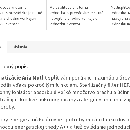
plitová vnútorná
Multisplitová vnútorná
Multisplito
ka. K prevádzke je nutné
jednotka. K prevádzke je nutné
jednotka. 
ť na vhodnú vonkajšiu
napojiť na vhodnú vonkajšiu
napojiť na
ku Inventor.
jednotku Inventor.
jednotku In
s
Diskusia
robný popis
matizácie Aria Mutlit split
vám ponúknu maximálnu úro
odlia vďaka pokročilým funkciám. Sterilizačný filter HEP
onný ionizátor absorbujú veľké množstvo prachu a účin
traňujú škodlivé mikroorganizmy a alergény, minimalizuj
horoby.
ory energie a nízku úrovne spotreby možno ľahko dosia
ocou energetickej triedy A++ a tiež ovládanie jednodu