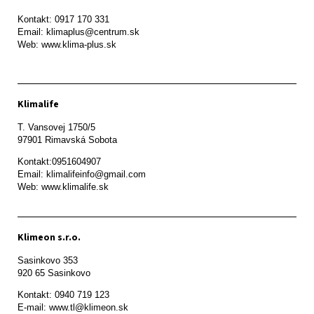
Kontakt: 0917 170 331

Email: klimaplus@centrum.sk

Klimalife
T. Vansovej 1750/5 

97901 Rimavská Sobota 
Kontakt:0951604907

Email: klimalifeinfo@gmail.com 

Web: www.klimalife.sk 
Klimeon s.r.o.
Sasinkovo 353

920 65 Sasinkovo
Kontakt: 0940 719 123

E-mail: www.tl@klimeon.sk