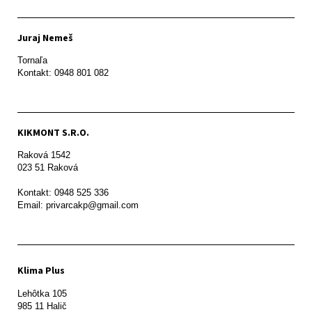
Juraj Nemeš
Tornaľa

Kontakt: 0948 801 082
KIKMONT S.R.O.
Raková 1542

023 51 Raková 

Kontakt: 0948 525 336

Email: privarcakp@gmail.com
Klima Plus
Lehôtka 105

985 11 Halič
