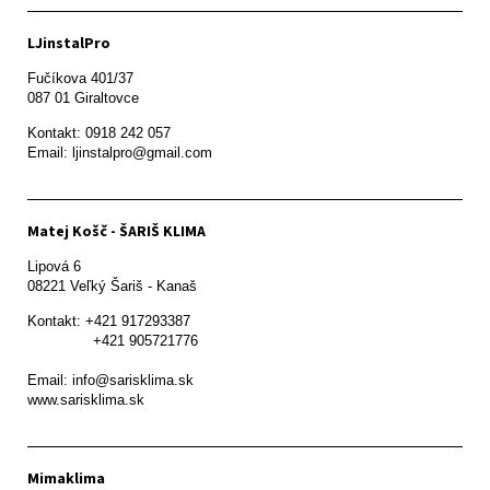
LJinstalPro
Fučíkova 401/37

087 01 Giraltovce
Kontakt: 0918 242 057

Email: ljinstalpro@gmail.com
Matej Košč - ŠARIŠ KLIMA
Lipová 6

08221 Veľký Šariš - Kanaš 
Kontakt: +421 917293387

               +421 905721776

Email: info@sarisklima.sk

www.sarisklima.sk
Mimaklima