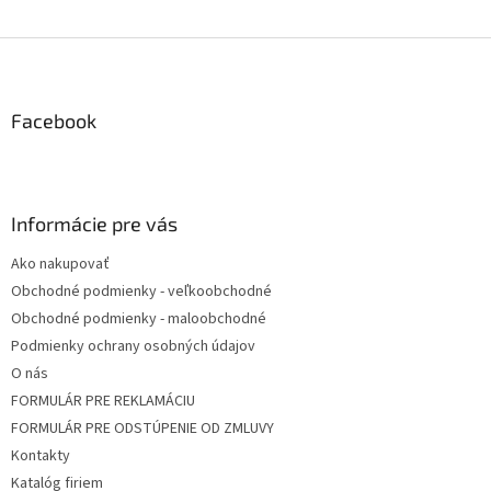
Z
á
p
ä
Facebook
t
i
e
Informácie pre vás
Ako nakupovať
Obchodné podmienky - veľkoobchodné
Obchodné podmienky - maloobchodné
Podmienky ochrany osobných údajov
O nás
FORMULÁR PRE REKLAMÁCIU
FORMULÁR PRE ODSTÚPENIE OD ZMLUVY
Kontakty
Katalóg firiem