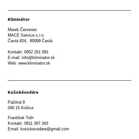
Kliminátor
Marek Červenec

MACE Service s.r.o.

Častá 824,  90089 Častá

Kontakt: 0952 261 091

E-mail: info@kliminator.sk

Web: www.kliminator.sk
Košickévodáre
Pažitná 8

František Toth 

Kontakt: 0911 397 343

Email: kosickevodare@gmail.com