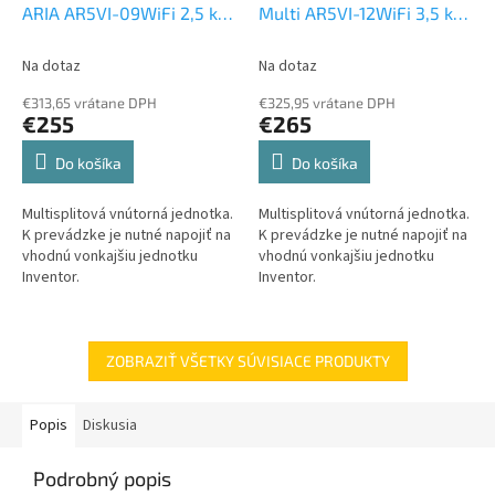
ARIA AR5VI-09WiFi 2,5 kW
Multi AR5VI-12WiFi 3,5 kW
Multi split nástenná
Multi split nástenná
jednotka
jednotka
Na dotaz
Na dotaz
€313,65 vrátane DPH
€325,95 vrátane DPH
€255
€265
Do košíka
Do košíka
Multisplitová vnútorná jednotka.
Multisplitová vnútorná jednotka.
K prevádzke je nutné napojiť na
K prevádzke je nutné napojiť na
vhodnú vonkajšiu jednotku
vhodnú vonkajšiu jednotku
Inventor.
Inventor.
ZOBRAZIŤ VŠETKY SÚVISIACE PRODUKTY
Popis
Diskusia
Podrobný popis