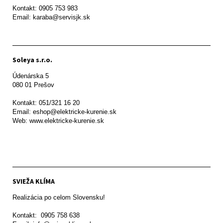
Kontakt: 0905 753 983

Email: karaba@servisjk.sk 
Soleya s.r.o.
Údenárska 5

080 01 Prešov  

Kontakt: 051/321 16 20

Email: eshop@elektricke-kurenie.sk

Web: www.elektricke-kurenie.sk

SVIEŽA KLÍMA
Realizácia po celom Slovensku!

Kontakt:  0905 758 638
