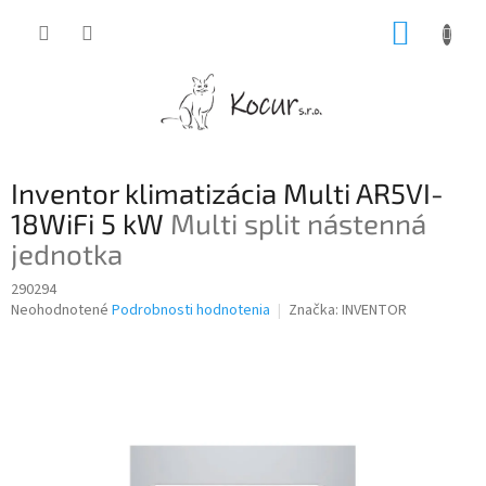
Prejsť
NÁKUP
na
obsah
KOŠÍK
Inventor klimatizácia Multi AR5VI-
18WiFi 5 kW
Multi split nástenná
jednotka
290294
Priemerné
Neohodnotené
Podrobnosti hodnotenia
Značka:
INVENTOR
hodnotenie
produktu
je
0,0
z
5
hviezdičiek.