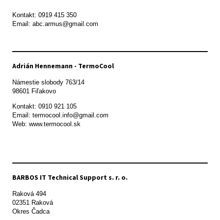
Kontakt: 0919 415 350

Adrián Hennemann - TermoCool
Námestie slobody 763/14

98601 Fiľakovo
Kontakt: 0910 921 105

Email: termocool.info@gmail.com

Web: www.termocool.sk

BARBOS IT Technical Support s. r. o.
Raková 494

02351 Raková 

Okres Čadca