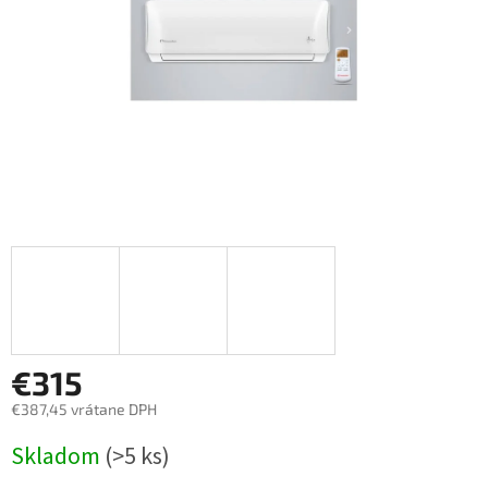
€315
€387,45 vrátane DPH
Jednotková
Skladom
(>5 ks)
cena: