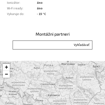
Ionizátor
:
áno
Wi-Fi ready
:
áno
Vykuruje do
:
- 15 °C
Montážni partneri
+
−