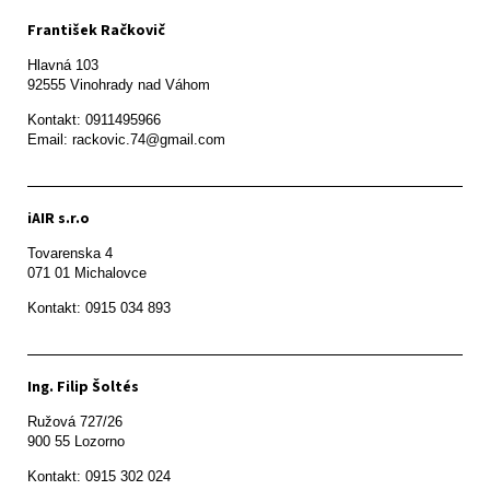
František Račkovič
Hlavná 103

92555 Vinohrady nad Váhom
Kontakt: 0911495966

Email: rackovic.74@gmail.com
iAIR s.r.o
Tovarenska 4

071 01 Michalovce 
Ing. Filip Šoltés
Ružová 727/26

900 55 Lozorno
Kontakt: 0915 302 024
