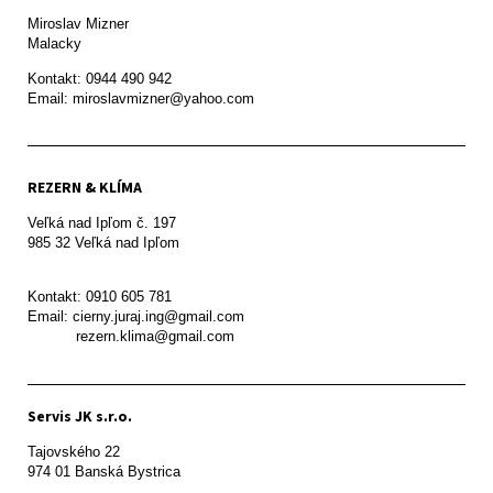
Miroslav Mizner

Malacky
Kontakt: 0944 490 942

REZERN & KLÍMA
Veľká nad Ipľom č. 197

985 32 Veľká nad Ipľom

Kontakt: 0910 605 781

Email: cierny.juraj.ing@gmail.com

           rezern.klima@gmail.com
Servis JK s.r.o.
Tajovského 22

974 01 Banská Bystrica
