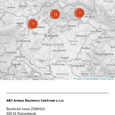
7
12
7
Leaflet
|
©
OpenStreetMap
|
Shoptet doplnek
ABC Armus Business Centrum s.r.o.
Bystrická cesta 2339/41A   

034 01 Ružomberok
