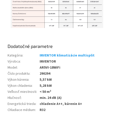
Dodatočné parametre
Kategória
:
INVENTOR klimatizácie multisplit
Výrobca
:
INVENTOR
Model
:
AR5VI-18WiFi
Číslo produktu
:
290294
Výkon kúrenia
:
5,57 kW
Výkon chladenia
:
5,28 kW
Veľkosť miestnosti
:
< 50 m²
Hlučnosť
:
min. 24 dB (A)
Energetická trieda
:
chladenie A++, kúrenie A+
Chladiace médium
:
R32