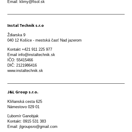
Email: klimy@fisol.sk
Instal Technik s.r.o
Ždiarska 9

Kontakt +421 911 225 977

Email info@instaltechnik.sk

IČO: 55415466

DIČ: 2121986416

www.instaltechnik.sk
J&L Group s.r.o.
Kliňanská cesta 625

Námestovo 029 01 
Ľubomír Ganobjak

Kontakt: 0915 531 383

Email: jlgroupsro@gmail.com