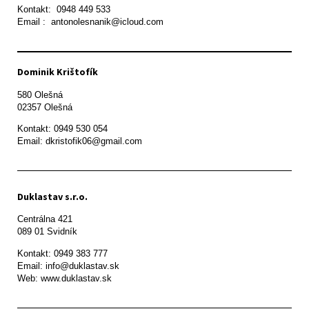
Kontakt:  0948 449 533

Email :  antonolesnanik@icloud.com
Dominik Krištofík
580 Olešná

Kontakt: 0949 530 054

Email: dkristofik06@gmail.com
Duklastav s.r.o.
Centrálna 421

089 01 Svidník
Kontakt: 0949 383 777

Email: info@duklastav.sk

Web: www.duklastav.sk