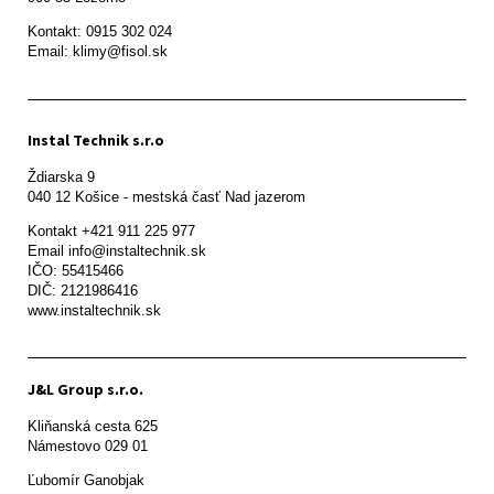
Kontakt: 0915 302 024

Email: klimy@fisol.sk
Instal Technik s.r.o
Ždiarska 9

Kontakt +421 911 225 977

Email info@instaltechnik.sk

IČO: 55415466

DIČ: 2121986416

www.instaltechnik.sk
J&L Group s.r.o.
Kliňanská cesta 625

Námestovo 029 01 
Ľubomír Ganobjak
