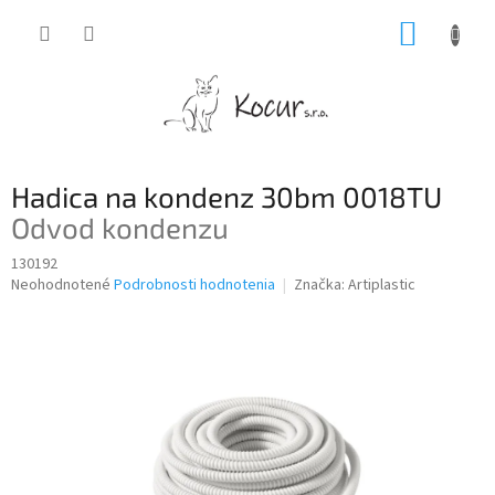
Prejsť
NÁKUP
na
obsah
KOŠÍK
Hadica na kondenz 30bm 0018TU
Odvod kondenzu
130192
Priemerné
Neohodnotené
Podrobnosti hodnotenia
Značka:
Artiplastic
hodnotenie
produktu
je
0,0
z
5
hviezdičiek.