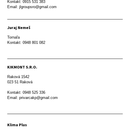
Kontakt: 0915 531 383

Email: jlgroupsro@gmail.com
Juraj Nemeš
Tornaľa

Kontakt: 0948 801 082
KIKMONT S.R.O.
Raková 1542

023 51 Raková 

Kontakt: 0948 525 336

Email: privarcakp@gmail.com
Klima Plus