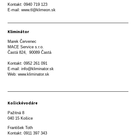
Kontakt: 0940 719 123

E-mail: www.tl@klimeon.sk
Kliminátor
Marek Červenec

MACE Service s.r.o.

Častá 824,  90089 Častá

Kontakt: 0952 261 091

E-mail: info@kliminator.sk

Web: www.kliminator.sk
Košickévodáre
Pažitná 8

František Toth 

Kontakt: 0911 397 343
