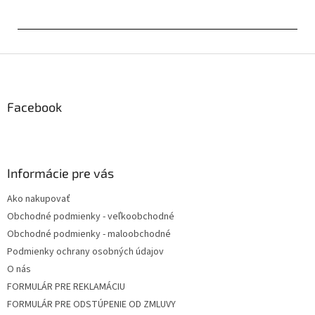
Z
á
p
ä
Facebook
t
i
e
Informácie pre vás
Ako nakupovať
Obchodné podmienky - veľkoobchodné
Obchodné podmienky - maloobchodné
Podmienky ochrany osobných údajov
O nás
FORMULÁR PRE REKLAMÁCIU
FORMULÁR PRE ODSTÚPENIE OD ZMLUVY