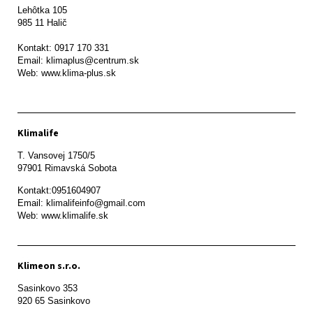
Lehôtka 105

985 11 Halič

Kontakt: 0917 170 331

Email: klimaplus@centrum.sk

Klimalife
T. Vansovej 1750/5 

97901 Rimavská Sobota 
Kontakt:0951604907

Email: klimalifeinfo@gmail.com 

Web: www.klimalife.sk 
Klimeon s.r.o.
Sasinkovo 353

920 65 Sasinkovo