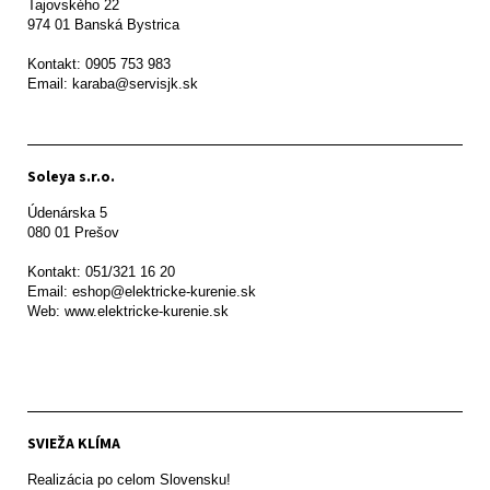
Tajovského 22

974 01 Banská Bystrica

Kontakt: 0905 753 983

Email: karaba@servisjk.sk 
Soleya s.r.o.
Údenárska 5

080 01 Prešov  

Kontakt: 051/321 16 20

Email: eshop@elektricke-kurenie.sk

Web: www.elektricke-kurenie.sk

SVIEŽA KLÍMA
Realizácia po celom Slovensku!
