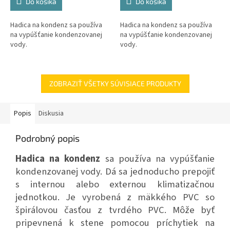
Do košíka
Do košíka
Hadica na kondenz sa používa
Hadica na kondenz sa používa
na vypúšťanie kondenzovanej
na vypúšťanie kondenzovanej
vody.
vody.
ZOBRAZIŤ VŠETKY SÚVISIACE PRODUKTY
Popis
Diskusia
Podrobný popis
Hadica na kondenz
sa používa na vypúšťanie
kondenzovanej vody.
Dá sa jednoducho prepojiť
s internou alebo externou klimatizačnou
jednotkou.
Je vyrobená z mäkkého PVC so
špirálovou časťou z tvrdého PVC.
Môže byť
pripevnená k stene pomocou príchytiek na