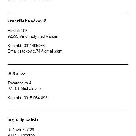
František Račkovič
Hlavná 103

92555 Vinohrady nad Váhom
Kontakt: 0911495966

Email: rackovic.74@gmail.com
iAIR s.r.o
Tovarenska 4

071 01 Michalovce 
Ing. Filip Šoltés
Ružová 727/26

900 55 Lozorno