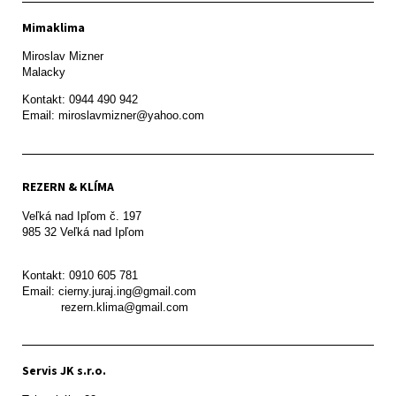
Mimaklima
Miroslav Mizner

Malacky
Kontakt: 0944 490 942

REZERN & KLÍMA
Veľká nad Ipľom č. 197

985 32 Veľká nad Ipľom

Kontakt: 0910 605 781

Email: cierny.juraj.ing@gmail.com

           rezern.klima@gmail.com
Servis JK s.r.o.