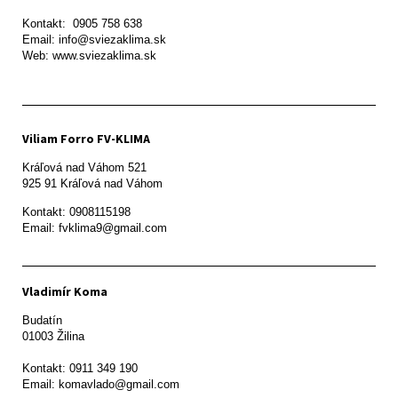
Kontakt:  0905 758 638

Email: info@sviezaklima.sk

Web: www.sviezaklima.sk
Viliam Forro FV-KLIMA
Kráľová nad Váhom 521

Kontakt: 0908115198

Email: fvklima9@gmail.com
Vladimír Koma
Budatín 

01003 Žilina

Kontakt: 0911 349 190
