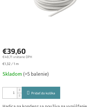
€39,60
€48,71 vrátane DPH
Jednotková
€1,32 / 1 m
cena:
Skladom
(>5 balenie)
Pridať do košíka
Hadica na kondenz sa používa na vypúšťanie