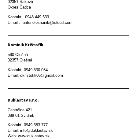
02351 Raková 

Okres Čadca
Kontakt:  0948 449 533

Email :  antonolesnanik@icloud.com
Dominik Krištofík
580 Olešná

Kontakt: 0949 530 054

Email: dkristofik06@gmail.com
Duklastav s.r.o.
Centrálna 421

089 01 Svidník
Kontakt: 0949 383 777

Email: info@duklastav.sk

Web: www.duklastav.sk