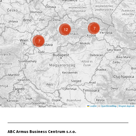
7
12
7
Leaflet
|
©
OpenStreetMap
|
Shoptet doplnek
ABC Armus Business Centrum s.r.o.