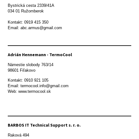
Bystrická cesta 2339/41A   

034 01 Ružomberok

Kontakt: 0919 415 350

Adrián Hennemann - TermoCool
Námestie slobody 763/14

98601 Fiľakovo
Kontakt: 0910 921 105

Email: termocool.info@gmail.com

Web: www.termocool.sk

BARBOS IT Technical Support s. r. o.
Raková 494
