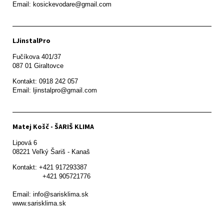
Email: kosickevodare@gmail.com
LJinstalPro
Fučíkova 401/37

087 01 Giraltovce
Kontakt: 0918 242 057

Email: ljinstalpro@gmail.com
Matej Košč - ŠARIŠ KLIMA
Lipová 6

08221 Veľký Šariš - Kanaš 
Kontakt: +421 917293387

               +421 905721776

Email: info@sarisklima.sk

www.sarisklima.sk