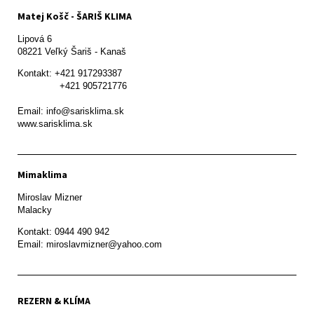
Matej Košč - ŠARIŠ KLIMA
Lipová 6

08221 Veľký Šariš - Kanaš 
Kontakt: +421 917293387

               +421 905721776

Email: info@sarisklima.sk

www.sarisklima.sk
Mimaklima
Miroslav Mizner

Malacky
Kontakt: 0944 490 942

REZERN & KLÍMA