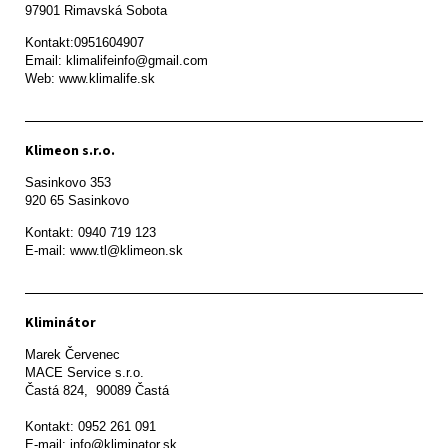
97901 Rimavská Sobota 
Kontakt:0951604907

Email: klimalifeinfo@gmail.com 

Web: www.klimalife.sk 
Klimeon s.r.o.
Sasinkovo 353

920 65 Sasinkovo
Kontakt: 0940 719 123

E-mail: www.tl@klimeon.sk
Kliminátor
Marek Červenec

MACE Service s.r.o.

Častá 824,  90089 Častá

Kontakt: 0952 261 091

E-mail: info@kliminator.sk
