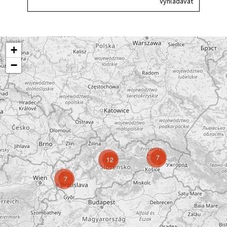
+
−
7
12
7