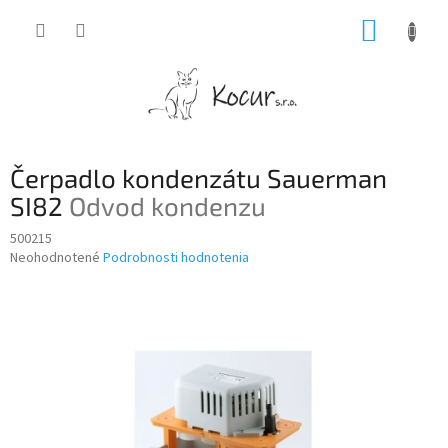
Prejsť
NÁKUP
na
obsah
KOŠÍK
Čerpadlo kondenzátu Sauerman
SI82
Odvod kondenzu
500215
Priemerné
Neohodnotené
Podrobnosti hodnotenia
hodnotenie
produktu
je
0,0
z
5
hviezdičiek.