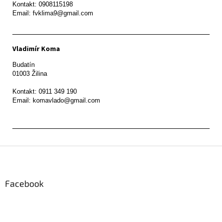
Kontakt: 0908115198

Email: fvklima9@gmail.com
Vladimír Koma
Budatín 

01003 Žilina

Kontakt: 0911 349 190

Z
á
p
ä
Facebook
t
i
e