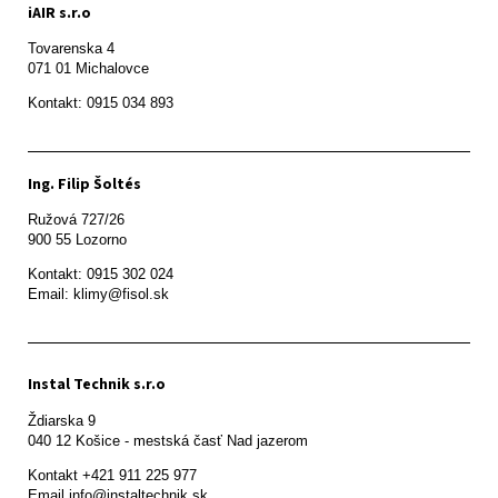
iAIR s.r.o
Tovarenska 4

071 01 Michalovce 
Ing. Filip Šoltés
Ružová 727/26

900 55 Lozorno
Kontakt: 0915 302 024

Email: klimy@fisol.sk
Instal Technik s.r.o
Ždiarska 9

Kontakt +421 911 225 977

Email info@instaltechnik.sk
