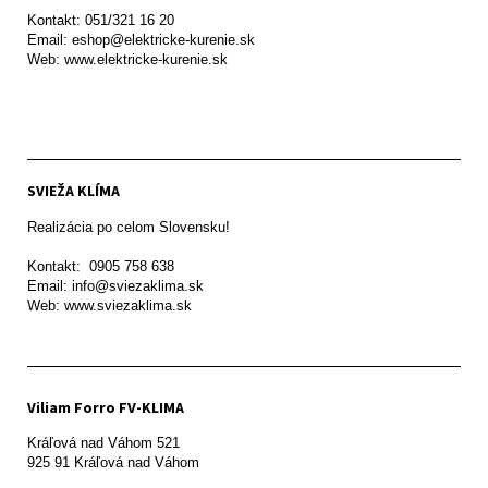
Kontakt: 051/321 16 20

Email: eshop@elektricke-kurenie.sk

Web: www.elektricke-kurenie.sk

SVIEŽA KLÍMA
Realizácia po celom Slovensku!

Kontakt:  0905 758 638

Email: info@sviezaklima.sk

Web: www.sviezaklima.sk
Viliam Forro FV-KLIMA
Kráľová nad Váhom 521
