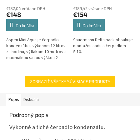
€182,04 vrátane DPH
€189,42 vrátane DPH
€148
€154
Do košíka
Do košíka
Aspen Mini Aqua je čerpadlo
Sauermann Delta pack obsahuje
kondenzátu s výkonom 12 litrov
montážnu sadu s čerpadlom
za hodinu, výtlakom 10 metrov a
SI10.
maximálnou sacou výškou 2
metre.
ZOBRAZIŤ VŠETKY SÚVISIACE PRODUKTY
Popis
Diskusia
Podrobný popis
Výkonné a tiché čerpadlo kondenzátu.