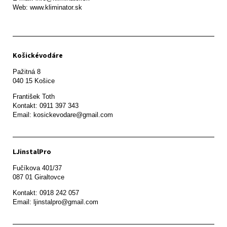
Web: www.kliminator.sk
Košickévodáre
Pažitná 8

František Toth 

Kontakt: 0911 397 343

Email: kosickevodare@gmail.com
LJinstalPro
Fučíkova 401/37

087 01 Giraltovce
Kontakt: 0918 242 057

Email: ljinstalpro@gmail.com