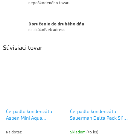
nepoškodeného tovaru
Doručenie do druhého dňa
na akúkoľvek adresu
Súvisiaci tovar
Čerpadlo kondenzátu
Čerpadlo kondenzátu
Aspen Mini Aqua
Sauerman Delta Pack SI10
FP2406/02
Odvod
Odvod kondenzu
kondenzu
Na dotaz
Skladom
(>5 ks)