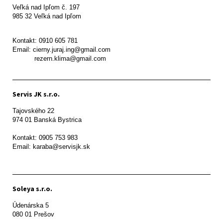
Veľká nad Ipľom č. 197

985 32 Veľká nad Ipľom

Kontakt: 0910 605 781

Email: cierny.juraj.ing@gmail.com

           rezern.klima@gmail.com
Servis JK s.r.o.
Tajovského 22

974 01 Banská Bystrica

Kontakt: 0905 753 983

Email: karaba@servisjk.sk 
Soleya s.r.o.
Údenárska 5

080 01 Prešov  
