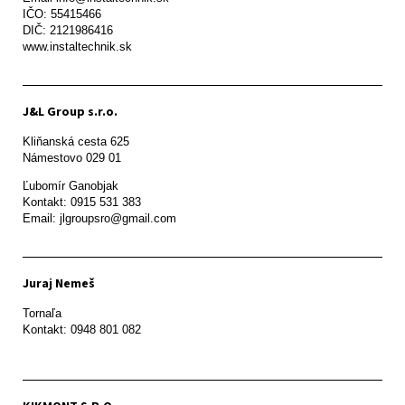
IČO: 55415466

DIČ: 2121986416

www.instaltechnik.sk
J&L Group s.r.o.
Kliňanská cesta 625

Námestovo 029 01 
Ľubomír Ganobjak

Kontakt: 0915 531 383

Email: jlgroupsro@gmail.com
Juraj Nemeš
Tornaľa

Kontakt: 0948 801 082