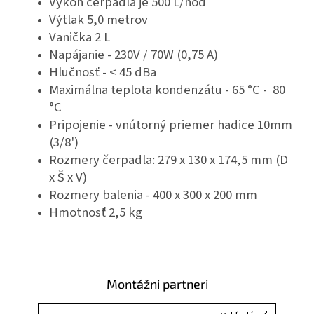
Výkon čerpadla je 500 L/hod
Výtlak 5,0 metrov
Vanička 2 L
Napájanie - 230V / 70W (0,75 A)
Hlučnosť - < 45 dBa
Maximálna teplota kondenzátu - 65 °C - 80
°C
Pripojenie - vnútorný priemer hadice 10mm
(3/8')
Rozmery čerpadla: 279 x 130 x 174,5 mm (D
x Š x V)
Rozmery balenia - 400 x 300 x 200 mm
Hmotnosť 2,5 kg
Montážni partneri