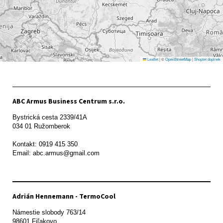
Leaflet
|
©
OpenStreetMap
|
Shoptet doplnek
ABC Armus Business Centrum s.r.o.
Bystrická cesta 2339/41A   

034 01 Ružomberok

Kontakt: 0919 415 350

Adrián Hennemann - TermoCool
Námestie slobody 763/14

98601 Fiľakovo