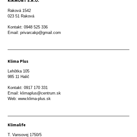
KIKMONT S.R.O.
Raková 1542

023 51 Raková 

Kontakt: 0948 525 336

Email: privarcakp@gmail.com
Klima Plus
Lehôtka 105

985 11 Halič

Kontakt: 0917 170 331

Email: klimaplus@centrum.sk

Klimalife
T. Vansovej 1750/5 
