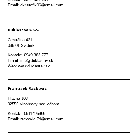
Email: dkristofik06@gmail.com
Duklastav s.r.o.
Centrálna 421

089 01 Svidník
Kontakt: 0949 383 777

Email: info@duklastav.sk

Web: www.duklastav.sk
František Račkovič
Hlavná 103

92555 Vinohrady nad Váhom
Kontakt: 0911495966

Email: rackovic.74@gmail.com