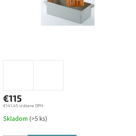
€115
€141,45 vrátane DPH
Jednotková
Skladom
(>5 ks)
cena: