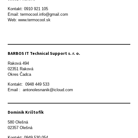
Kontakt: 0910 921 105

Email: termocool.info@gmail.com

Web: www.termocool.sk

BARBOS IT Technical Support s. r. o.
Raková 494

02351 Raková 

Okres Čadca
Kontakt:  0948 449 533

Email :  antonolesnanik@icloud.com
Dominik Krištofík
580 Olešná

Kontakt: 0949 530 054
