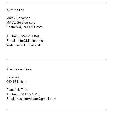
Kliminátor
Marek Červenec

MACE Service s.r.o.

Častá 824,  90089 Častá

Kontakt: 0952 261 091

E-mail: info@kliminator.sk

Web: www.kliminator.sk
Košickévodáre
Pažitná 8

František Toth 

Kontakt: 0911 397 343

Email: kosickevodare@gmail.com