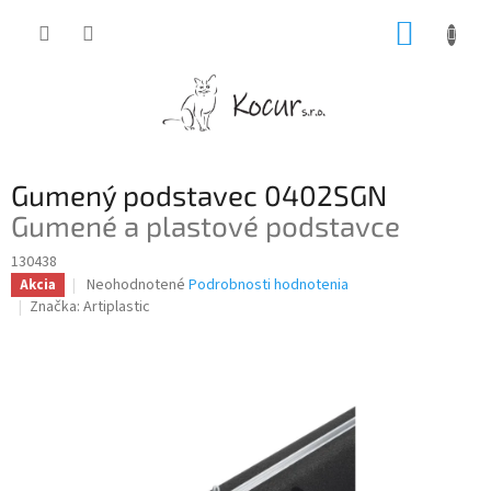
Prejsť
NÁKUP
na
obsah
KOŠÍK
Gumený podstavec 0402SGN
Gumené a plastové podstavce
130438
Priemerné
Neohodnotené
Podrobnosti hodnotenia
Akcia
hodnotenie
Značka:
Artiplastic
produktu
je
0,0
z
5
hviezdičiek.