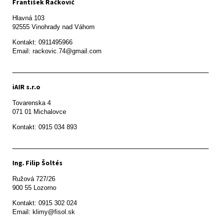
František Račkovič
Hlavná 103

92555 Vinohrady nad Váhom
Kontakt: 0911495966

Email: rackovic.74@gmail.com
iAIR s.r.o
Tovarenska 4

071 01 Michalovce 
Ing. Filip Šoltés
Ružová 727/26

900 55 Lozorno
Kontakt: 0915 302 024

Email: klimy@fisol.sk