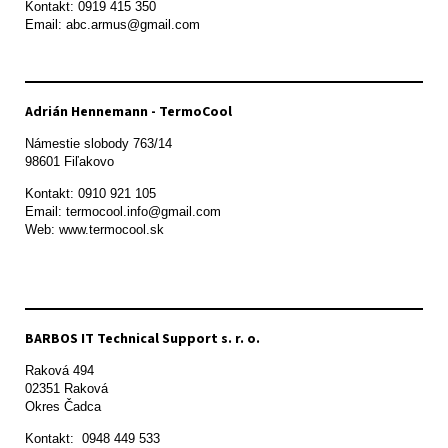
Kontakt: 0919 415 350

Adrián Hennemann - TermoCool
Námestie slobody 763/14

98601 Fiľakovo
Kontakt: 0910 921 105

Email: termocool.info@gmail.com

Web: www.termocool.sk

BARBOS IT Technical Support s. r. o.
Raková 494

02351 Raková 

Okres Čadca
Kontakt:  0948 449 533
