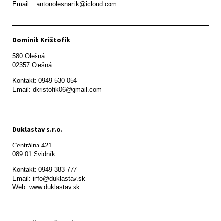
Email :  antonolesnanik@icloud.com
Dominik Krištofík
580 Olešná

Kontakt: 0949 530 054

Email: dkristofik06@gmail.com
Duklastav s.r.o.
Centrálna 421

089 01 Svidník
Kontakt: 0949 383 777

Email: info@duklastav.sk

Web: www.duklastav.sk