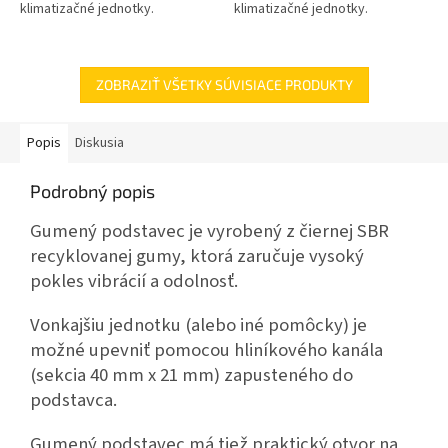
klimatizačné jednotky.
klimatizačné jednotky.
ZOBRAZIŤ VŠETKY SÚVISIACE PRODUKTY
Popis
Diskusia
Podrobný popis
Gumený podstavec je vyrobený z čiernej SBR
recyklovanej gumy, ktorá zaručuje vysoký
pokles vibrácií a odolnosť.
Vonkajšiu jednotku (alebo iné pomôcky) je
možné upevniť pomocou hliníkového kanála
(sekcia 40 mm x 21 mm) zapusteného do
podstavca.
Gumený podstavec má tiež praktický otvor na