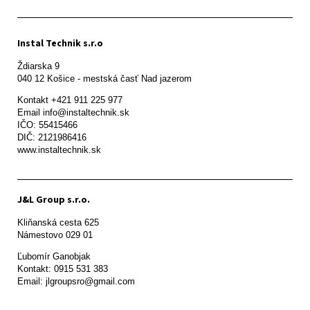
Instal Technik s.r.o
Ždiarska 9

Kontakt +421 911 225 977

Email info@instaltechnik.sk

IČO: 55415466

DIČ: 2121986416

www.instaltechnik.sk
J&L Group s.r.o.
Kliňanská cesta 625

Námestovo 029 01 
Ľubomír Ganobjak

Kontakt: 0915 531 383

Email: jlgroupsro@gmail.com