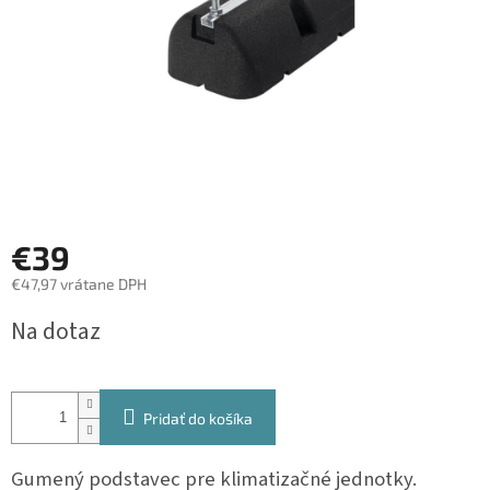
€39
€47,97 vrátane DPH
Jednotková
Na dotaz
cena:
Pridať do košíka
Gumený podstavec pre klimatizačné jednotky.