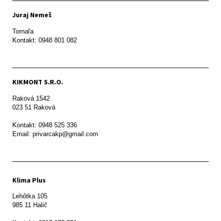
Juraj Nemeš
Tornaľa

Kontakt: 0948 801 082
KIKMONT S.R.O.
Raková 1542

023 51 Raková 

Kontakt: 0948 525 336

Email: privarcakp@gmail.com
Klima Plus
Lehôtka 105

985 11 Halič
