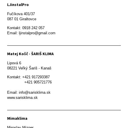
LJinstalPro
Fučíkova 401/37

087 01 Giraltovce
Kontakt: 0918 242 057

Email: ljinstalpro@gmail.com
Matej Košč - ŠARIŠ KLIMA
Lipová 6

08221 Veľký Šariš - Kanaš 
Kontakt: +421 917293387

               +421 905721776

Email: info@sarisklima.sk

www.sarisklima.sk
Mimaklima
Miroslav Mizner
