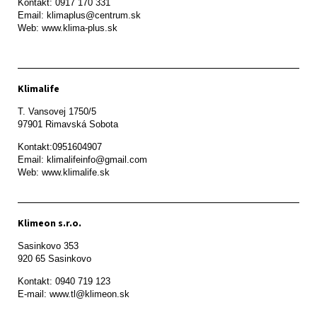
Kontakt: 0917 170 331

Email: klimaplus@centrum.sk

Klimalife
T. Vansovej 1750/5 

97901 Rimavská Sobota 
Kontakt:0951604907

Email: klimalifeinfo@gmail.com 

Web: www.klimalife.sk 
Klimeon s.r.o.
Sasinkovo 353

920 65 Sasinkovo
Kontakt: 0940 719 123

E-mail: www.tl@klimeon.sk