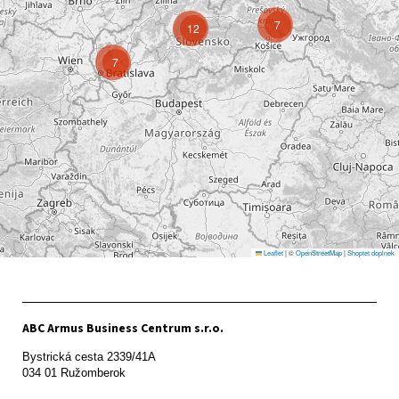
7
12
7
Leaflet
|
©
OpenStreetMap
|
Shoptet doplnek
ABC Armus Business Centrum s.r.o.
Bystrická cesta 2339/41A   

034 01 Ružomberok
