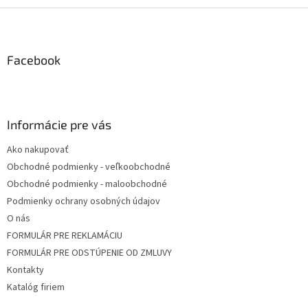
Z
á
p
ä
Facebook
t
i
e
Informácie pre vás
Ako nakupovať
Obchodné podmienky - veľkoobchodné
Obchodné podmienky - maloobchodné
Podmienky ochrany osobných údajov
O nás
FORMULÁR PRE REKLAMÁCIU
FORMULÁR PRE ODSTÚPENIE OD ZMLUVY
Kontakty
Katalóg firiem