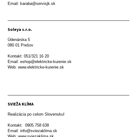
Email: karaba@servisjk.sk 
Soleya s.r.o.
Údenárska 5

080 01 Prešov  

Kontakt: 051/321 16 20

Email: eshop@elektricke-kurenie.sk

Web: www.elektricke-kurenie.sk

SVIEŽA KLÍMA
Realizácia po celom Slovensku!

Kontakt:  0905 758 638

Email: info@sviezaklima.sk

Web: www.sviezaklima.sk