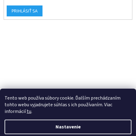
PRIHLÁSIŤ SA
Tento web používa súbory cookie. Ďalším prechádzaním
tohto webu vyjadrujete súhlas s ich používaním. Viac
informácií
tu
.
Vytvoril Shoptet
Nastavenie