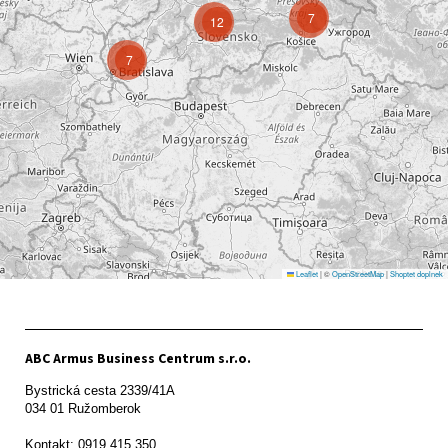
7
12
7
Leaflet
|
©
OpenStreetMap
|
Shoptet doplnek
ABC Armus Business Centrum s.r.o.
Bystrická cesta 2339/41A   

034 01 Ružomberok

Kontakt: 0919 415 350
