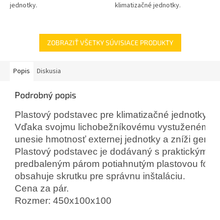
jednotky.
klimatizačné jednotky.
ZOBRAZIŤ VŠETKY SÚVISIACE PRODUKTY
Popis
Diskusia
Podrobný popis
Plastový podstavec pre klimatizačné jednotky.

Vďaka svojmu lichobežníkovému vystuženému t
unesie hmotnosť externej jednotky a zníži genero
Plastový podstavec je dodávaný s praktickým a
predbaleným párom potiahnutým plastovou fóliou
obsahuje skrutku pre správnu inštaláciu.
Cena za pár. 
Rozmer: 450x100x100