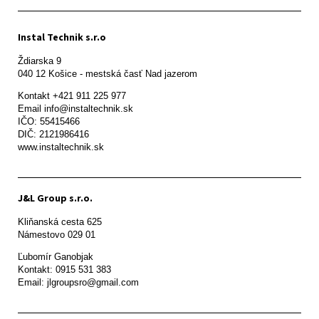
Instal Technik s.r.o
Ždiarska 9

Kontakt +421 911 225 977

Email info@instaltechnik.sk

IČO: 55415466

DIČ: 2121986416

www.instaltechnik.sk
J&L Group s.r.o.
Kliňanská cesta 625

Námestovo 029 01 
Ľubomír Ganobjak

Kontakt: 0915 531 383

Email: jlgroupsro@gmail.com