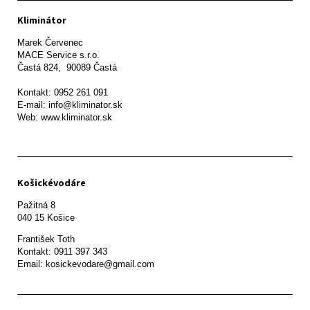
Kliminátor
Marek Červenec

MACE Service s.r.o.

Častá 824,  90089 Častá

Kontakt: 0952 261 091

E-mail: info@kliminator.sk

Web: www.kliminator.sk
Košickévodáre
Pažitná 8

František Toth 

Kontakt: 0911 397 343

Email: kosickevodare@gmail.com