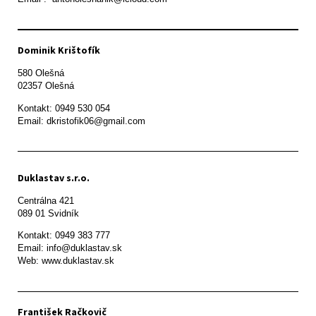
Dominik Krištofík
580 Olešná

Kontakt: 0949 530 054

Email: dkristofik06@gmail.com
Duklastav s.r.o.
Centrálna 421

089 01 Svidník
Kontakt: 0949 383 777

Email: info@duklastav.sk

Web: www.duklastav.sk
František Račkovič