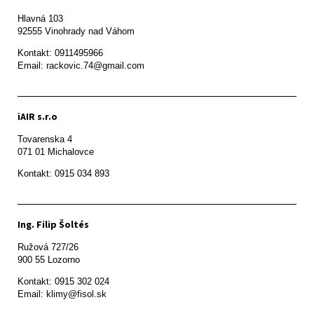
Hlavná 103

92555 Vinohrady nad Váhom
Kontakt: 0911495966

Email: rackovic.74@gmail.com
iAIR s.r.o
Tovarenska 4

071 01 Michalovce 
Ing. Filip Šoltés
Ružová 727/26

900 55 Lozorno
Kontakt: 0915 302 024

Email: klimy@fisol.sk