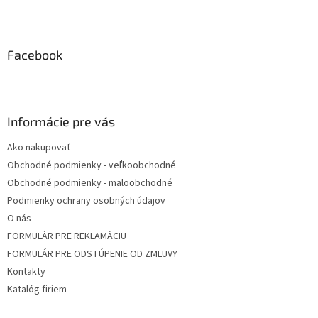
Z
á
p
ä
Facebook
t
i
e
Informácie pre vás
Ako nakupovať
Obchodné podmienky - veľkoobchodné
Obchodné podmienky - maloobchodné
Podmienky ochrany osobných údajov
O nás
FORMULÁR PRE REKLAMÁCIU
FORMULÁR PRE ODSTÚPENIE OD ZMLUVY
Kontakty
Katalóg firiem