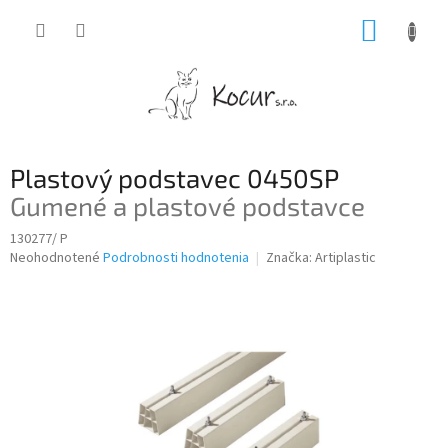
Prejsť
NÁKUP
na
obsah
KOŠÍK
Plastový podstavec 0450SP
Gumené a plastové podstavce
130277/ P
Priemerné
Neohodnotené
Podrobnosti hodnotenia
Značka:
Artiplastic
hodnotenie
produktu
je
0,0
z
5
hviezdičiek.