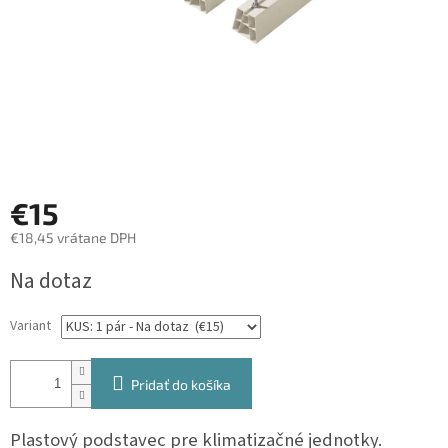
€15
€18,45 vrátane DPH
Jednotková
Na dotaz
cena:
Variant
Pridať do košíka
Plastový podstavec pre klimatizačné jednotky.