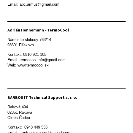
Adrián Hennemann - TermoCool
Námestie slobody 763/14

98601 Fiľakovo
Kontakt: 0910 921 105

Email: termocool.info@gmail.com

Web: www.termocool.sk

BARBOS IT Technical Support s. r. o.
Raková 494

02351 Raková 

Okres Čadca
Kontakt:  0948 449 533

Email :  antonolesnanik@icloud.com