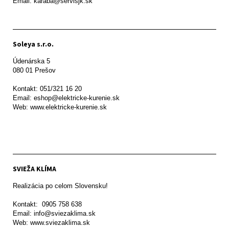
Email: karaba@servisjk.sk 
Soleya s.r.o.
Údenárska 5

080 01 Prešov  

Kontakt: 051/321 16 20

Email: eshop@elektricke-kurenie.sk

Web: www.elektricke-kurenie.sk

SVIEŽA KLÍMA
Realizácia po celom Slovensku!

Kontakt:  0905 758 638

Email: info@sviezaklima.sk

Web: www.sviezaklima.sk