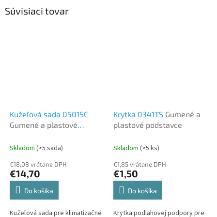
Súvisiaci tovar
Kužeľová sada 0501SC
Krytka 0341TS
Gumené a
Gumené a plastové
plastové podstavce
podstavce
Skladom
(>5 sada)
Skladom
(>5 ks)
€18,08 vrátane DPH
€1,85 vrátane DPH
€14,70
€1,50
Do košíka
Do košíka
Kužeľová sada pre klimatizačné
Krytka podlahovej podpory pre