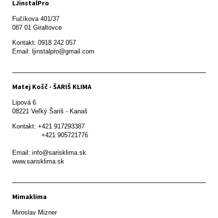
LJinstalPro
Fučíkova 401/37

087 01 Giraltovce
Kontakt: 0918 242 057

Email: ljinstalpro@gmail.com
Matej Košč - ŠARIŠ KLIMA
Lipová 6

08221 Veľký Šariš - Kanaš 
Kontakt: +421 917293387

               +421 905721776

Email: info@sarisklima.sk

www.sarisklima.sk
Mimaklima
Miroslav Mizner
