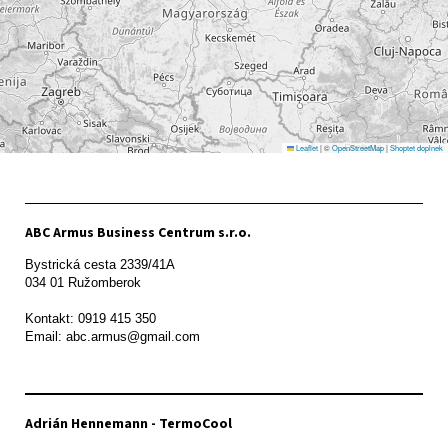
Leaflet
|
©
OpenStreetMap
|
Shoptet doplnek
ABC Armus Business Centrum s.r.o.
Bystrická cesta 2339/41A   

034 01 Ružomberok

Kontakt: 0919 415 350

Adrián Hennemann - TermoCool