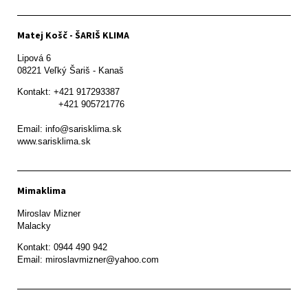
Matej Košč - ŠARIŠ KLIMA
Lipová 6

08221 Veľký Šariš - Kanaš 
Kontakt: +421 917293387

               +421 905721776

Email: info@sarisklima.sk

www.sarisklima.sk
Mimaklima
Miroslav Mizner

Malacky
Kontakt: 0944 490 942
