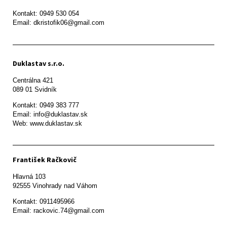
Kontakt: 0949 530 054

Email: dkristofik06@gmail.com
Duklastav s.r.o.
Centrálna 421

089 01 Svidník
Kontakt: 0949 383 777

Email: info@duklastav.sk

Web: www.duklastav.sk
František Račkovič
Hlavná 103

92555 Vinohrady nad Váhom
Kontakt: 0911495966

Email: rackovic.74@gmail.com