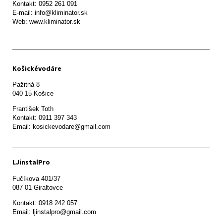
Kontakt: 0952 261 091

E-mail: info@kliminator.sk

Web: www.kliminator.sk
Košickévodáre
Pažitná 8

František Toth 

Kontakt: 0911 397 343

Email: kosickevodare@gmail.com
LJinstalPro
Fučíkova 401/37

087 01 Giraltovce
Kontakt: 0918 242 057

Email: ljinstalpro@gmail.com