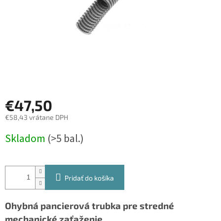
€47,50
€58,43 vrátane DPH
Jednotková
Skladom
(>5 bal.)
cena:
Pridať do košíka
Ohybná pancierová trubka pre stredné
mechanické zaťaženie.