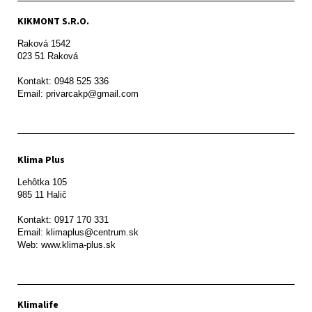
KIKMONT S.R.O.
Raková 1542

023 51 Raková 

Kontakt: 0948 525 336

Email: privarcakp@gmail.com
Klima Plus
Lehôtka 105

985 11 Halič

Kontakt: 0917 170 331

Email: klimaplus@centrum.sk

Klimalife