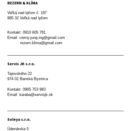
REZERN & KLÍMA
Veľká nad Ipľom č. 197

985 32 Veľká nad Ipľom

Kontakt: 0910 605 781

Email: cierny.juraj.ing@gmail.com

           rezern.klima@gmail.com
Servis JK s.r.o.
Tajovského 22

974 01 Banská Bystrica

Kontakt: 0905 753 983

Email: karaba@servisjk.sk 
Soleya s.r.o.
Údenárska 5
