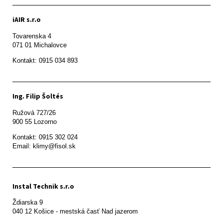
iAIR s.r.o
Tovarenska 4

071 01 Michalovce 
Ing. Filip Šoltés
Ružová 727/26

900 55 Lozorno
Kontakt: 0915 302 024

Email: klimy@fisol.sk
Instal Technik s.r.o
Ždiarska 9
