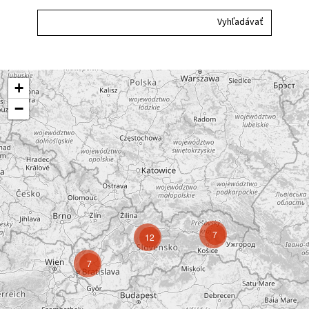
+
−
7
12
7