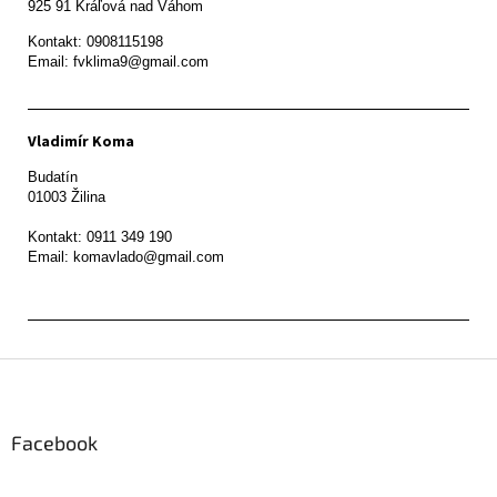
Kontakt: 0908115198

Email: fvklima9@gmail.com
Vladimír Koma
Budatín 

01003 Žilina

Kontakt: 0911 349 190

Z
á
p
ä
Facebook
t
i