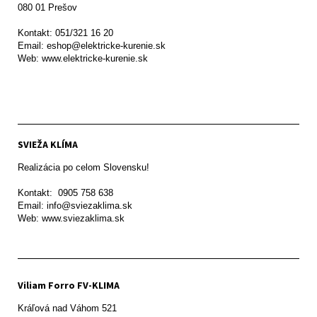
080 01 Prešov  

Kontakt: 051/321 16 20

Email: eshop@elektricke-kurenie.sk

Web: www.elektricke-kurenie.sk

SVIEŽA KLÍMA
Realizácia po celom Slovensku!

Kontakt:  0905 758 638

Email: info@sviezaklima.sk

Web: www.sviezaklima.sk
Viliam Forro FV-KLIMA
Kráľová nad Váhom 521
