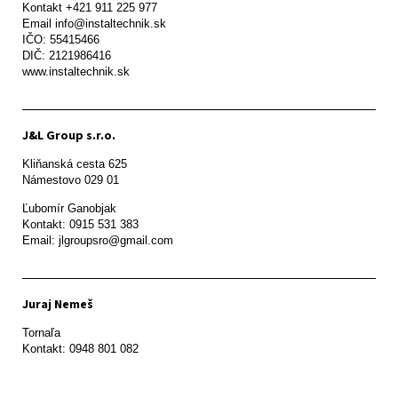
Kontakt +421 911 225 977

Email info@instaltechnik.sk

IČO: 55415466

DIČ: 2121986416

www.instaltechnik.sk
J&L Group s.r.o.
Kliňanská cesta 625

Námestovo 029 01 
Ľubomír Ganobjak

Kontakt: 0915 531 383

Email: jlgroupsro@gmail.com
Juraj Nemeš
Tornaľa

Kontakt: 0948 801 082