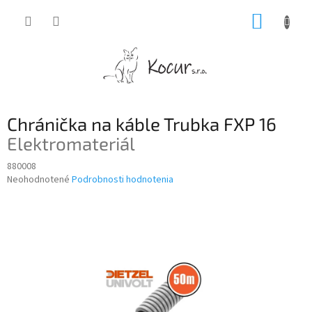
Prejsť
NÁKUP
na
obsah
KOŠÍK
Chránička na káble Trubka FXP 16
Elektromateriál
880008
Priemerné
Neohodnotené
Podrobnosti hodnotenia
hodnotenie
produktu
je
0,0
z
5
hviezdičiek.