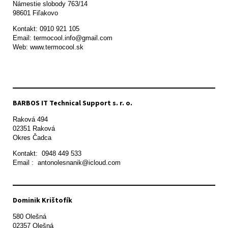
Námestie slobody 763/14

98601 Fiľakovo
Kontakt: 0910 921 105

Email: termocool.info@gmail.com

Web: www.termocool.sk

BARBOS IT Technical Support s. r. o.
Raková 494

02351 Raková 

Okres Čadca
Kontakt:  0948 449 533

Email :  antonolesnanik@icloud.com
Dominik Krištofík
580 Olešná
