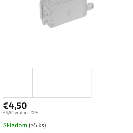
€4,50
€5,54 vrátane DPH
Jednotková
Skladom
(>5 ks)
cena: