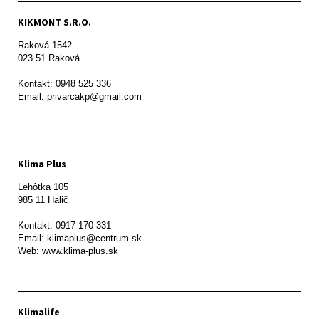
KIKMONT S.R.O.
Raková 1542

023 51 Raková 

Kontakt: 0948 525 336

Email: privarcakp@gmail.com
Klima Plus
Lehôtka 105

985 11 Halič

Kontakt: 0917 170 331

Email: klimaplus@centrum.sk

Klimalife