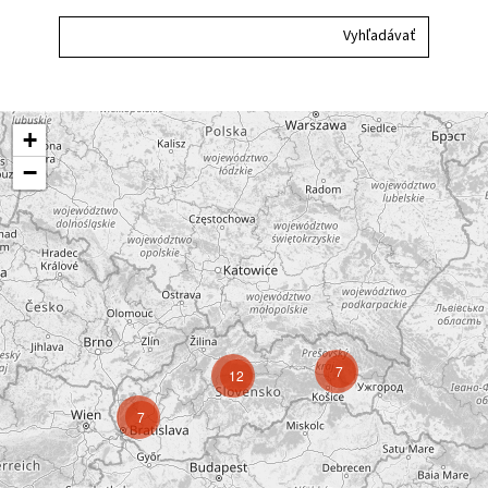
+
−
7
12
7