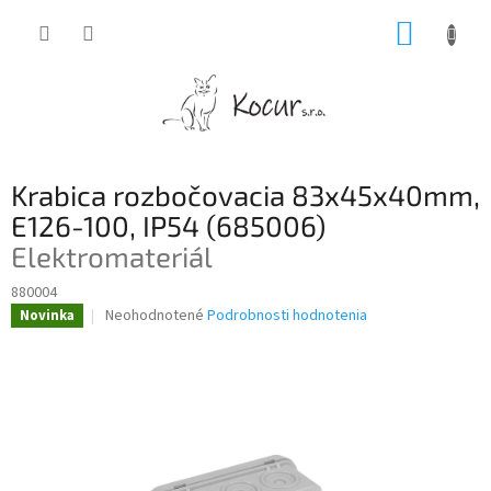
Prejsť
NÁKUP
na
obsah
KOŠÍK
Krabica rozbočovacia 83x45x40mm,
E126-100, IP54 (685006)
Elektromateriál
880004
Priemerné
Neohodnotené
Podrobnosti hodnotenia
Novinka
hodnotenie
produktu
je
0,0
z
5
hviezdičiek.