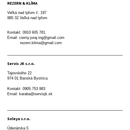
REZERN & KLÍMA
Veľká nad Ipľom č. 197

985 32 Veľká nad Ipľom

Kontakt: 0910 605 781

Email: cierny.juraj.ing@gmail.com

           rezern.klima@gmail.com
Servis JK s.r.o.
Tajovského 22

974 01 Banská Bystrica

Kontakt: 0905 753 983

Email: karaba@servisjk.sk 
Soleya s.r.o.
Údenárska 5
