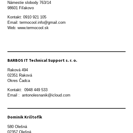
Námestie slobody 763/14

98601 Fiľakovo
Kontakt: 0910 921 105

Email: termocool.info@gmail.com

Web: www.termocool.sk

BARBOS IT Technical Support s. r. o.
Raková 494

02351 Raková 

Okres Čadca
Kontakt:  0948 449 533

Email :  antonolesnanik@icloud.com
Dominik Krištofík
580 Olešná
