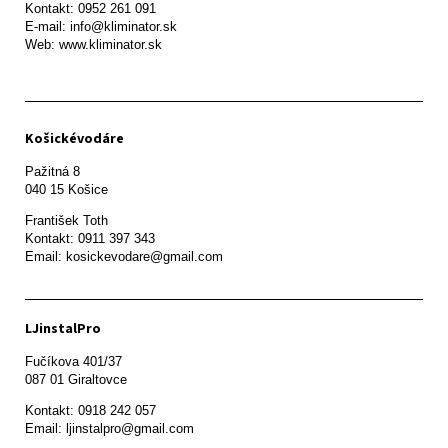
Kontakt: 0952 261 091

E-mail: info@kliminator.sk

Web: www.kliminator.sk
Košickévodáre
Pažitná 8

František Toth 

Kontakt: 0911 397 343

Email: kosickevodare@gmail.com
LJinstalPro
Fučíkova 401/37

087 01 Giraltovce
Kontakt: 0918 242 057

Email: ljinstalpro@gmail.com