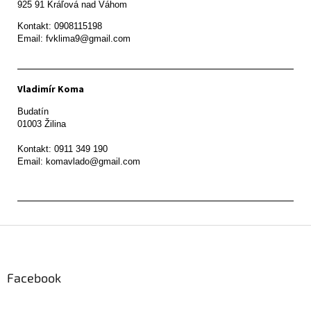
Kontakt: 0908115198

Email: fvklima9@gmail.com
Vladimír Koma
Budatín 

01003 Žilina

Kontakt: 0911 349 190

Z
á
p
ä
Facebook
t
i