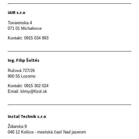
iAIR s.r.o
Tovarenska 4

071 01 Michalovce 
Ing. Filip Šoltés
Ružová 727/26

900 55 Lozorno
Kontakt: 0915 302 024

Email: klimy@fisol.sk
Instal Technik s.r.o
Ždiarska 9
