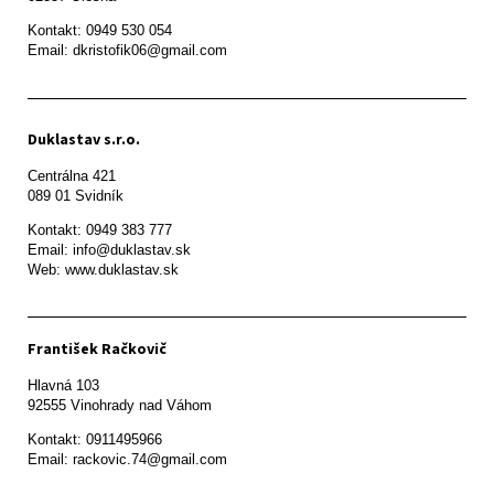
Kontakt: 0949 530 054

Email: dkristofik06@gmail.com
Duklastav s.r.o.
Centrálna 421

089 01 Svidník
Kontakt: 0949 383 777

Email: info@duklastav.sk

Web: www.duklastav.sk
František Račkovič
Hlavná 103

92555 Vinohrady nad Váhom
Kontakt: 0911495966

Email: rackovic.74@gmail.com