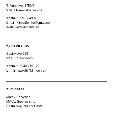
T. Vansovej 1750/5 

97901 Rimavská Sobota 
Kontakt:0951604907

Email: klimalifeinfo@gmail.com 

Web: www.klimalife.sk 
Klimeon s.r.o.
Sasinkovo 353

920 65 Sasinkovo
Kontakt: 0940 719 123

E-mail: www.tl@klimeon.sk
Kliminátor
Marek Červenec

MACE Service s.r.o.

Častá 824,  90089 Častá
