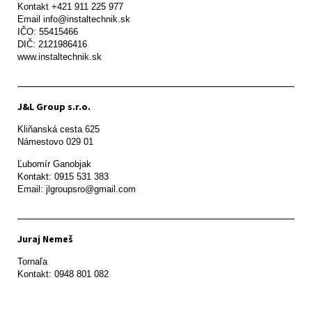
Kontakt +421 911 225 977

Email info@instaltechnik.sk

IČO: 55415466

DIČ: 2121986416

www.instaltechnik.sk
J&L Group s.r.o.
Kliňanská cesta 625

Námestovo 029 01 
Ľubomír Ganobjak

Kontakt: 0915 531 383

Email: jlgroupsro@gmail.com
Juraj Nemeš
Tornaľa

Kontakt: 0948 801 082