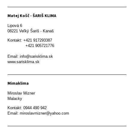
Matej Košč - ŠARIŠ KLIMA
Lipová 6

08221 Veľký Šariš - Kanaš 
Kontakt: +421 917293387

               +421 905721776

Email: info@sarisklima.sk

www.sarisklima.sk
Mimaklima
Miroslav Mizner

Malacky
Kontakt: 0944 490 942
