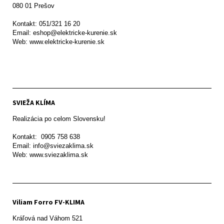
080 01 Prešov  

Kontakt: 051/321 16 20

Email: eshop@elektricke-kurenie.sk

Web: www.elektricke-kurenie.sk

SVIEŽA KLÍMA
Realizácia po celom Slovensku!

Kontakt:  0905 758 638

Email: info@sviezaklima.sk

Web: www.sviezaklima.sk
Viliam Forro FV-KLIMA
Kráľová nad Váhom 521
