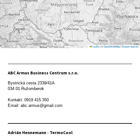
Leaflet
|
©
OpenStreetMap
|
Shoptet doplnek
ABC Armus Business Centrum s.r.o.
Bystrická cesta 2339/41A   

034 01 Ružomberok

Kontakt: 0919 415 350

Adrián Hennemann - TermoCool