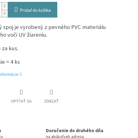
Pridať do košíka
 spoj je vyrobený z pevného PVC materiálu
ho voči UV žiareniu.
 za kus.
ie = 4 ks
informácie
OPÝTAŤ SA
ZDIEĽAŤ
a
Doručenie do druhého dňa
ru
na akúkoľvek adresu