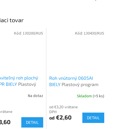
iaci tovar
Kód:
130200/KUS
Kód:
130430/KUS
viteľný roh plochý
Roh vnútorný 0605AI
PR BIELY
Plastový
BIELY
Plastový program
ram
Na dotaz
Skladom
(>5 ks)
od €3,20 vrátane
vrátane
DPH
€2,60
od
DETAIL
3,60
DETAIL