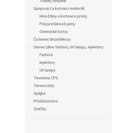
Trubky ohybné
Spojovací a kotviaci materiál
Hmoždiny a kotviace prvky
Polyuretánové peny
Chemické kotvy
Čistenie/dezinfekcia
Univerzálne farbivá, UV lampy, injektory
Farbivá
Injektory
UV lampy
Tesnenia CPS
Termostaty
Spájka
Príslušenstvo
Značky