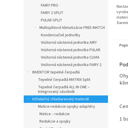
FAIRY PRO
Nastav
vyrob
FAIRY 2 SPLIT
materi
PULAR SPLIT
žiareni
Multisplitové klimatizácie FREE-MATCH
Kondenzačné jednotky
Vnútorná nástenná jednotka AIRY
Popi
Vnútorná nástenná jednotka PULAR
Vnútorná nástenná jednotka CLIVIA
Pod
Vnútorná nástenná jednotka FAIRY 2
INVENTOR tepelné čerpadlá
Ohy
Tepelné čerpadlá MATRIX Split
kli
Tepelné čerpadlá ALL IN ONE –
Integrovaný zásobník
Inštalačný chladiarenský materiál
Cen
Matice-redukcie-spojky-adaptéry
Matice – redukcie
1 b
Redukcie a spojky