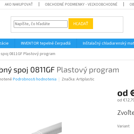
AKO NAKUPOVAŤ
OBCHODNÉ PODMIENKY - VEĽKOOBCHODNÉ
OB
HĽADAŤ
zácie
INVENTOR tepelné čerpadlá
Inštalačný chladiarenský mat
 spoj 0811GF
Plastový program
bný spoj 0811GF
Plastový program
né
notené
Podrobnosti hodnotenia
Značka:
Artiplastic
nie
od
u
od
€12,7
Jednotk
Zvoľte
cena:
iek.
Variant