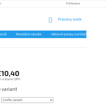
CHODNÉ PODMIENKY - MALOOBCHODNÉ
PODMIENKY OCHRANY OSOBNÝC
Prihlásenie
NÁKUPNÝ
Prázdny košík
KOŠÍK
eriál
Montážne náradie
Vákuové pumpy a príslušenstvo
€10,40
9
vrátane DPH
ová
 variant