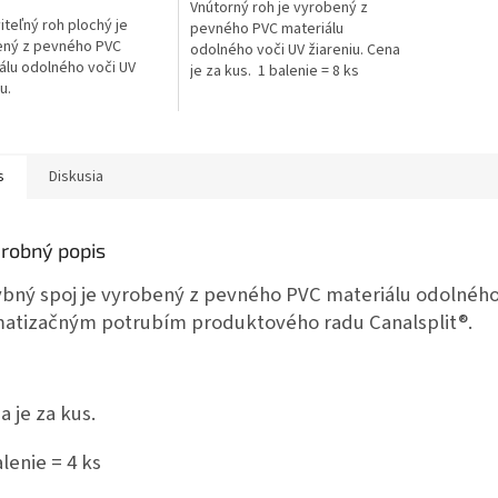
Vnútorný roh je vyrobený z
iteľný roh plochý je
pevného PVC materiálu
ený z pevného PVC
odolného voči UV žiareniu. Cena
álu odolného voči UV
je za kus. 1 balenie = 8 ks
u.
s
Diskusia
robný popis
bný spoj je vyrobený z pevného PVC materiálu odolného v
matizačným potrubím produktového radu Canalsplit®.
a je za kus.
alenie = 4 ks