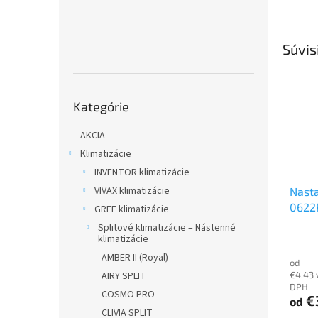
Súvis
Preskočiť
Kategórie
kategórie
AKCIA
Klimatizácie
INVENTOR klimatizácie
VIVAX klimatizácie
Nasta
0622
GREE klimatizácie
prog
Splitové klimatizácie – Nástenné
klimatizácie
AMBER II (Royal)
od
AIRY SPLIT
€4,43 
DPH
COSMO PRO
€
od
CLIVIA SPLIT