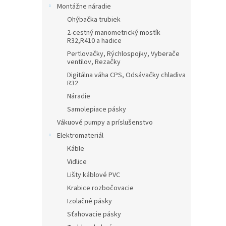
Montážne náradie
Ohýbačka trubiek
2-cestný manometrický mostík
R32,R410 a hadice
Pertlovačky, Rýchlospojky, Vyberače
ventilov, Rezačky
Digitálna váha CPS, Odsávačky chladiva
R32
Náradie
Samolepiace pásky
Vákuové pumpy a príslušenstvo
Elektromateriál
Káble
Vidlice
Lišty káblové PVC
Krabice rozbočovacie
Izolačné pásky
Sťahovacie pásky