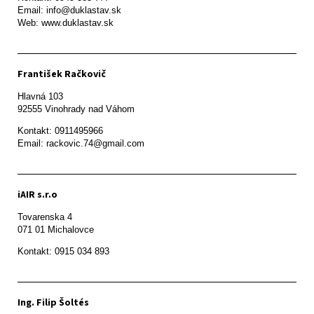
Email: info@duklastav.sk

Web: www.duklastav.sk
František Račkovič
Hlavná 103

92555 Vinohrady nad Váhom
Kontakt: 0911495966

Email: rackovic.74@gmail.com
iAIR s.r.o
Tovarenska 4

071 01 Michalovce 
Ing. Filip Šoltés