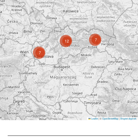
7
12
7
Leaflet
|
©
OpenStreetMap
|
Shoptet doplnek