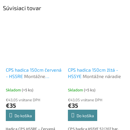
Súvisiaci tovar
CPS hadica 150cm červená
CPS hadica 150cm žltá -
- HS5RE
Montážne
HS5YE
Montážne náradie
náradie
Skladom
(>5 ks)
Skladom
(>5 ks)
€43,05 vrátane DPH
€43,05 vrátane DPH
€35
€35
Do košíka
Do košíka
Hadica CPS HS5RE – červená
CPS hadica HS5YE 52/207 bar,