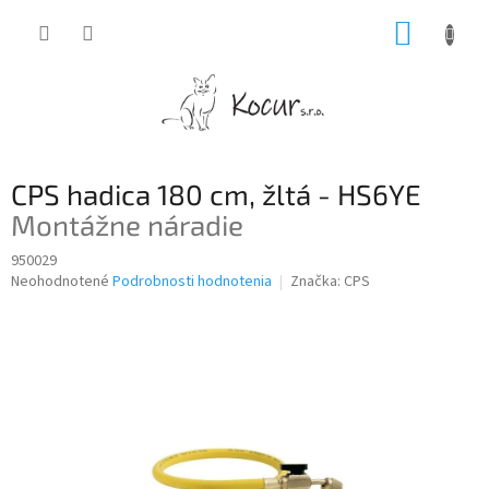
Prejsť
NÁKUP
na
obsah
KOŠÍK
CPS hadica 180 cm, žltá - HS6YE
Montážne náradie
950029
Priemerné
Neohodnotené
Podrobnosti hodnotenia
Značka:
CPS
hodnotenie
produktu
je
0,0
z
5
hviezdičiek.