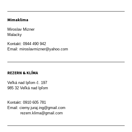
Mimaklima
Miroslav Mizner

Malacky
Kontakt: 0944 490 942

REZERN & KLÍMA
Veľká nad Ipľom č. 197

985 32 Veľká nad Ipľom

Kontakt: 0910 605 781

Email: cierny.juraj.ing@gmail.com

           rezern.klima@gmail.com