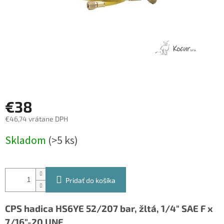
€38
€46,74 vrátane DPH
Jednotková
Skladom
(>5 ks)
cena:
Pridať do košíka
CPS hadica HS6YE 52/207 bar, žltá, 1/4" SAE F x
7/16"-20 UNF