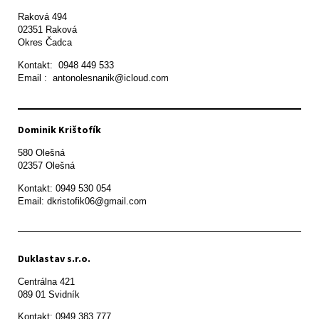
Raková 494

02351 Raková 

Okres Čadca
Kontakt:  0948 449 533

Email :  antonolesnanik@icloud.com
Dominik Krištofík
580 Olešná

Kontakt: 0949 530 054

Email: dkristofik06@gmail.com
Duklastav s.r.o.
Centrálna 421

089 01 Svidník
Kontakt: 0949 383 777
