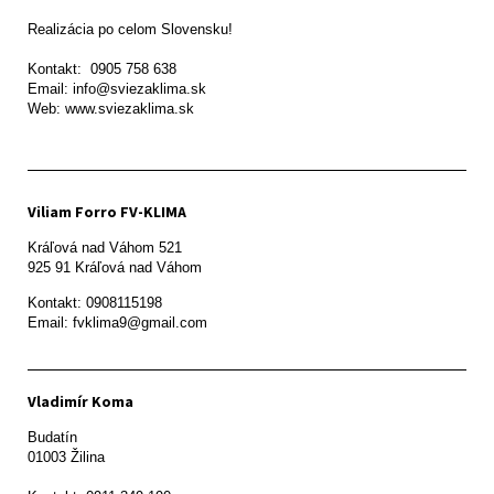
Realizácia po celom Slovensku!

Kontakt:  0905 758 638

Email: info@sviezaklima.sk

Web: www.sviezaklima.sk
Viliam Forro FV-KLIMA
Kráľová nad Váhom 521

Kontakt: 0908115198

Email: fvklima9@gmail.com
Vladimír Koma
Budatín 

01003 Žilina
