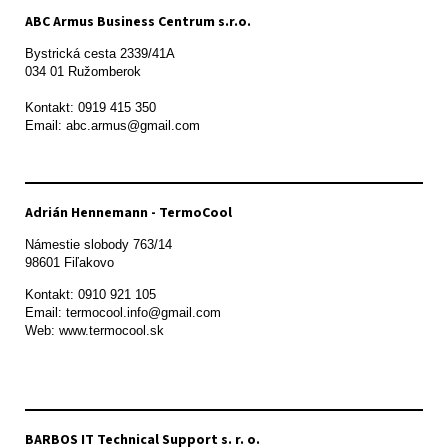
ABC Armus Business Centrum s.r.o.
Bystrická cesta 2339/41A   

034 01 Ružomberok

Kontakt: 0919 415 350

Adrián Hennemann - TermoCool
Námestie slobody 763/14

98601 Fiľakovo
Kontakt: 0910 921 105

Email: termocool.info@gmail.com

Web: www.termocool.sk

BARBOS IT Technical Support s. r. o.