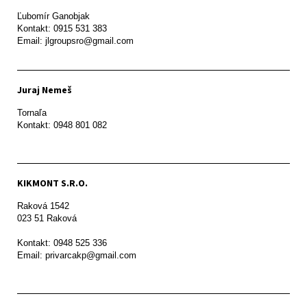
Ľubomír Ganobjak

Kontakt: 0915 531 383

Email: jlgroupsro@gmail.com
Juraj Nemeš
Tornaľa

Kontakt: 0948 801 082
KIKMONT S.R.O.
Raková 1542

023 51 Raková 

Kontakt: 0948 525 336

Email: privarcakp@gmail.com