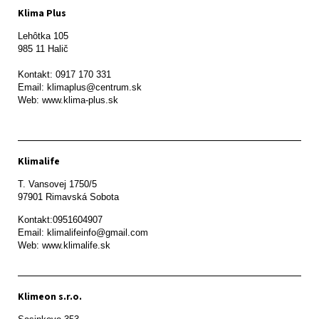
Klima Plus
Lehôtka 105

985 11 Halič

Kontakt: 0917 170 331

Email: klimaplus@centrum.sk

Klimalife
T. Vansovej 1750/5 

97901 Rimavská Sobota 
Kontakt:0951604907

Email: klimalifeinfo@gmail.com 

Web: www.klimalife.sk 
Klimeon s.r.o.