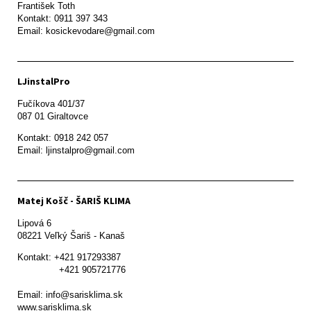
František Toth 

Kontakt: 0911 397 343

Email: kosickevodare@gmail.com
LJinstalPro
Fučíkova 401/37

087 01 Giraltovce
Kontakt: 0918 242 057

Email: ljinstalpro@gmail.com
Matej Košč - ŠARIŠ KLIMA
Lipová 6

08221 Veľký Šariš - Kanaš 
Kontakt: +421 917293387

               +421 905721776

Email: info@sarisklima.sk

www.sarisklima.sk