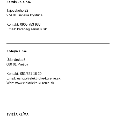
Servis JK s.r.o.
Tajovského 22

974 01 Banská Bystrica

Kontakt: 0905 753 983

Email: karaba@servisjk.sk 
Soleya s.r.o.
Údenárska 5

080 01 Prešov  

Kontakt: 051/321 16 20

Email: eshop@elektricke-kurenie.sk

Web: www.elektricke-kurenie.sk

SVIEŽA KLÍMA