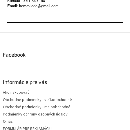
Kontakt: 0911 349 190

Z
á
p
ä
Facebook
t
i
e
Informácie pre vás
Ako nakupovať
Obchodné podmienky - veľkoobchodné
Obchodné podmienky - maloobchodné
Podmienky ochrany osobných údajov
O nás
FORMULÁR PRE REKLAMÁCIU