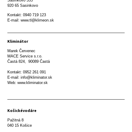
Sasinkovo 353

920 65 Sasinkovo
Kontakt: 0940 719 123

E-mail: www.tl@klimeon.sk
Kliminátor
Marek Červenec

MACE Service s.r.o.

Častá 824,  90089 Častá

Kontakt: 0952 261 091

E-mail: info@kliminator.sk

Web: www.kliminator.sk
Košickévodáre
Pažitná 8
