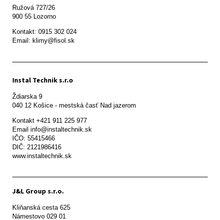
Ružová 727/26

900 55 Lozorno
Kontakt: 0915 302 024

Email: klimy@fisol.sk
Instal Technik s.r.o
Ždiarska 9

Kontakt +421 911 225 977

Email info@instaltechnik.sk

IČO: 55415466

DIČ: 2121986416

www.instaltechnik.sk
J&L Group s.r.o.
Kliňanská cesta 625

Námestovo 029 01 