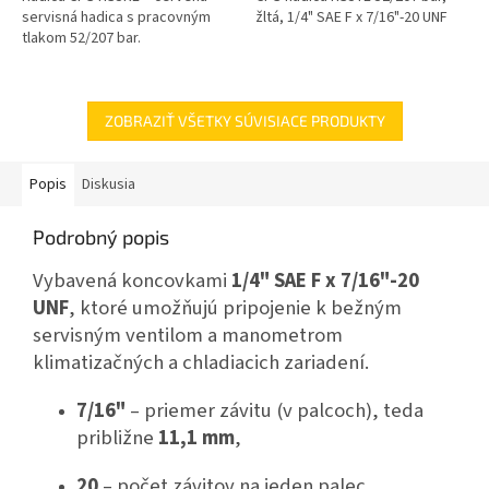
servisná hadica s pracovným
žltá, 1/4" SAE F x 7/16"-20 UNF
tlakom 52/207 bar.
ZOBRAZIŤ VŠETKY SÚVISIACE PRODUKTY
Popis
Diskusia
Podrobný popis
Vybavená koncovkami
1/4" SAE F x 7/16"-20
UNF
, ktoré umožňujú pripojenie k bežným
servisným ventilom a manometrom
klimatizačných a chladiacich zariadení.
7/16"
– priemer závitu (v palcoch), teda
približne
11,1 mm
,
20
– počet závitov na jeden palec