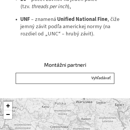
(tzv.
threads per inch
),
UNF
– znamená
Unified National Fine
, čiže
jemný závit podľa americkej normy (na
rozdiel od „UNC“ – hrubý závit).
Montážni partneri
+
−