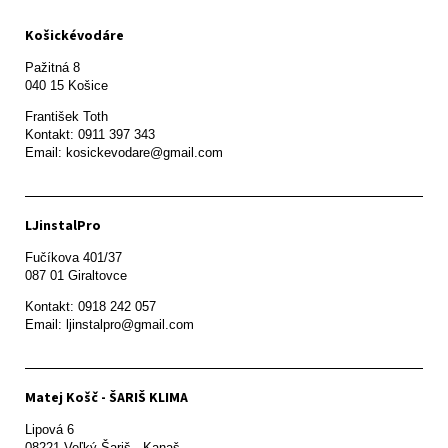
Košickévodáre
Pažitná 8

František Toth 

Kontakt: 0911 397 343

Email: kosickevodare@gmail.com
LJinstalPro
Fučíkova 401/37

087 01 Giraltovce
Kontakt: 0918 242 057

Email: ljinstalpro@gmail.com
Matej Košč - ŠARIŠ KLIMA
Lipová 6

08221 Veľký Šariš - Kanaš 