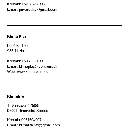
Kontakt: 0948 525 336

Email: privarcakp@gmail.com
Klima Plus
Lehôtka 105

985 11 Halič

Kontakt: 0917 170 331

Email: klimaplus@centrum.sk

Klimalife
T. Vansovej 1750/5 

97901 Rimavská Sobota 
Kontakt:0951604907

Email: klimalifeinfo@gmail.com 
