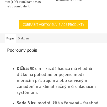
mm (1/4'). Ponúkame v 30
metrovom balení.
ZOBRAZIŤ VŠETKY SÚVISIACE PRODUKTY
Popis
Diskusia
Podrobný popis
Dĺžka:
90 cm – každá hadica má vhodnú
dĺžku na pohodlné pripojenie medzi
meracím prístrojom alebo servisným
zariadením a klimatizačným či chladiacim
systémom.
Sada 3 ks:
modrá, žltá a červená – farebné