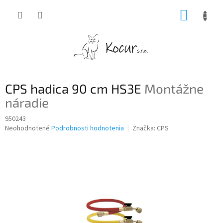
Prejsť
NÁKUP
na
obsah
KOŠÍK
CPS hadica 90 cm HS3E
Montážne
náradie
950243
Priemerné
Neohodnotené
Podrobnosti hodnotenia
Značka:
CPS
hodnotenie
produktu
je
0,0
z
5
hviezdičiek.