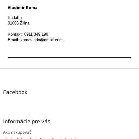
Vladimír Koma
Budatín 

01003 Žilina

Kontakt: 0911 349 190

Z
á
p
ä
Facebook
t
i
e
Informácie pre vás
Ako nakupovať