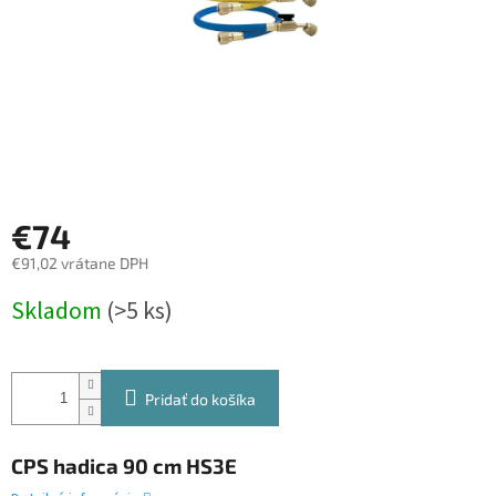
€74
€91,02 vrátane DPH
Jednotková
Skladom
(>5 ks)
cena:
Pridať do košíka
CPS hadica 90 cm HS3E