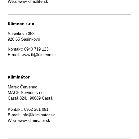
Web: www.klimalife.sk 
Klimeon s.r.o.
Sasinkovo 353

920 65 Sasinkovo
Kontakt: 0940 719 123

E-mail: www.tl@klimeon.sk
Kliminátor
Marek Červenec

MACE Service s.r.o.

Častá 824,  90089 Častá

Kontakt: 0952 261 091

E-mail: info@kliminator.sk

Web: www.kliminator.sk