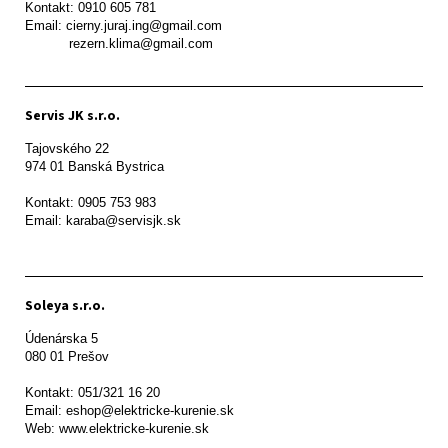
Kontakt: 0910 605 781

Email: cierny.juraj.ing@gmail.com

           rezern.klima@gmail.com
Servis JK s.r.o.
Tajovského 22

974 01 Banská Bystrica

Kontakt: 0905 753 983

Email: karaba@servisjk.sk 
Soleya s.r.o.
Údenárska 5

080 01 Prešov  

Kontakt: 051/321 16 20

Email: eshop@elektricke-kurenie.sk

Web: www.elektricke-kurenie.sk
