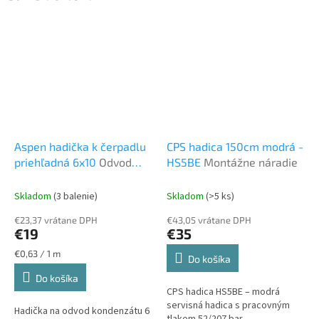
Aspen hadička k čerpadlu
CPS hadica 150cm modrá -
priehľadná 6x10
Odvod
HS5BE
Montážne náradie
kondenzu
Skladom
(3 balenie)
Skladom
(>5 ks)
€23,37 vrátane DPH
€43,05 vrátane DPH
€19
€35
Jednotková
€0,63 / 1 m
Do košíka
cena:
Do košíka
CPS hadica HS5BE – modrá
servisná hadica s pracovným
Hadička na odvod kondenzátu 6
tlakom 52/207 bar.