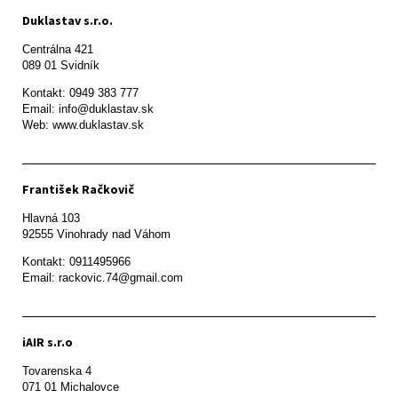
Duklastav s.r.o.
Centrálna 421

089 01 Svidník
Kontakt: 0949 383 777

Email: info@duklastav.sk

Web: www.duklastav.sk
František Račkovič
Hlavná 103

92555 Vinohrady nad Váhom
Kontakt: 0911495966

Email: rackovic.74@gmail.com
iAIR s.r.o
Tovarenska 4

071 01 Michalovce 