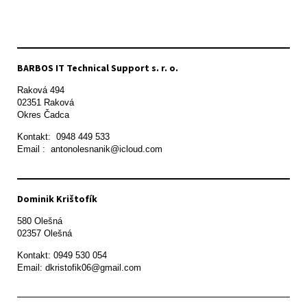
BARBOS IT Technical Support s. r. o.
Raková 494

02351 Raková 

Okres Čadca
Kontakt:  0948 449 533

Email :  antonolesnanik@icloud.com
Dominik Krištofík
580 Olešná

Kontakt: 0949 530 054

Email: dkristofik06@gmail.com