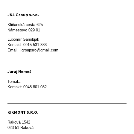
J&L Group s.r.o.
Kliňanská cesta 625

Námestovo 029 01 
Ľubomír Ganobjak

Kontakt: 0915 531 383

Email: jlgroupsro@gmail.com
Juraj Nemeš
Tornaľa

Kontakt: 0948 801 082
KIKMONT S.R.O.
Raková 1542

023 51 Raková 
