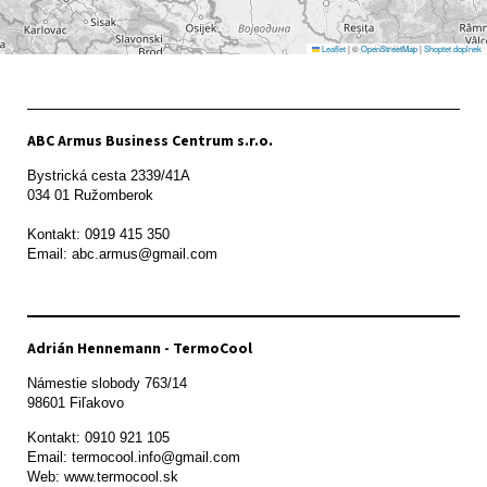
Leaflet
|
©
OpenStreetMap
|
Shoptet doplnek
ABC Armus Business Centrum s.r.o.
Bystrická cesta 2339/41A   

034 01 Ružomberok

Kontakt: 0919 415 350

Adrián Hennemann - TermoCool
Námestie slobody 763/14

98601 Fiľakovo
Kontakt: 0910 921 105

Email: termocool.info@gmail.com

Web: www.termocool.sk
