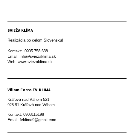
SVIEŽA KLÍMA
Realizácia po celom Slovensku!

Kontakt:  0905 758 638

Email: info@sviezaklima.sk

Web: www.sviezaklima.sk
Viliam Forro FV-KLIMA
Kráľová nad Váhom 521

Kontakt: 0908115198

Email: fvklima9@gmail.com