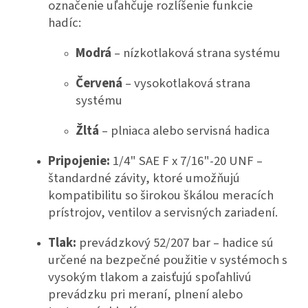
označenie uľahčuje rozlíšenie funkcie
hadíc:
Modrá
– nízkotlaková strana systému
Červená
– vysokotlaková strana
systému
Žltá
– plniaca alebo servisná hadica
Pripojenie:
1/4" SAE F x 7/16"-20 UNF –
štandardné závity, ktoré umožňujú
kompatibilitu so širokou škálou meracích
prístrojov, ventilov a servisných zariadení.
Tlak:
prevádzkový 52/207 bar – hadice sú
určené na bezpečné použitie v systémoch s
vysokým tlakom a zaisťujú spoľahlivú
prevádzku pri meraní, plnení alebo