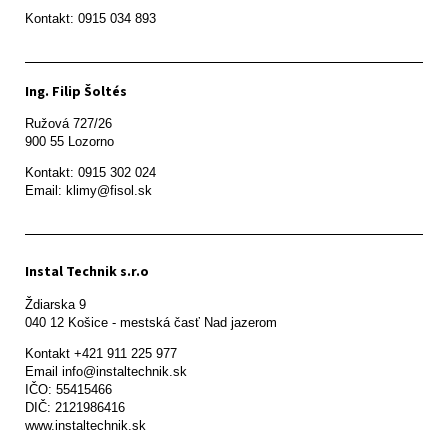
Ing. Filip Šoltés
Ružová 727/26

900 55 Lozorno
Kontakt: 0915 302 024

Email: klimy@fisol.sk
Instal Technik s.r.o
Ždiarska 9

Kontakt +421 911 225 977

Email info@instaltechnik.sk

IČO: 55415466

DIČ: 2121986416

www.instaltechnik.sk