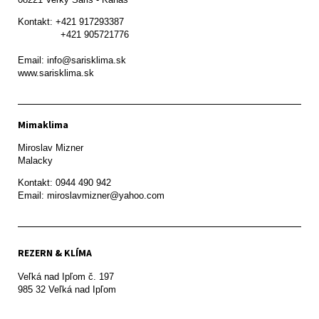
Kontakt: +421 917293387

               +421 905721776

Email: info@sarisklima.sk

www.sarisklima.sk
Mimaklima
Miroslav Mizner

Malacky
Kontakt: 0944 490 942

REZERN & KLÍMA
Veľká nad Ipľom č. 197

985 32 Veľká nad Ipľom
