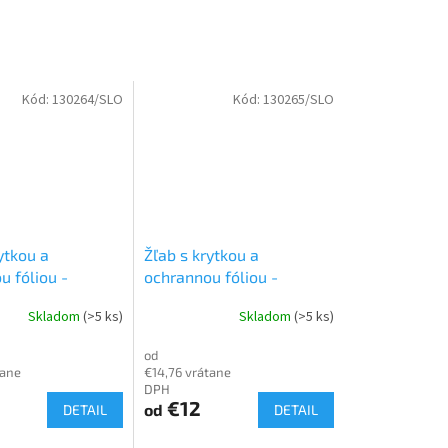
Kód:
130264/SLO
Kód:
130265/SLO
ytkou a
Žľab s krytkou a
u fóliou -
ochrannou fóliou -
it duct 0612BCF
Canalsplit duct 0812BCF
Skladom
(>5 ks)
Skladom
(>5 ks)
ová
Plastový
slonovinová
Plastový
program
od
tane
€14,76 vrátane
DPH
€12
od
DETAIL
DETAIL