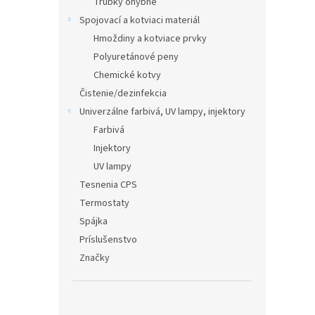
Trubky ohybné
Spojovací a kotviaci materiál
Hmoždiny a kotviace prvky
Polyuretánové peny
Chemické kotvy
Čistenie/dezinfekcia
Univerzálne farbivá, UV lampy, injektory
Farbivá
Injektory
UV lampy
Tesnenia CPS
Termostaty
Spájka
Príslušenstvo
Značky