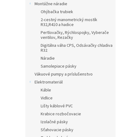
Montážne náradie
Ohýbačka trubiek
2-cestný manometrický mostík
R32,R410 a hadice
Pertlovačky, Rýchlospojky, Vyberače
ventilov, Rezačky
Digitálna váha CPS, Odsávačky chladiva
R32
Náradie
Samolepiace pásky
Vákuové pumpy a príslušenstvo
Elektromateriál
Káble
Vidlice
Lišty káblové PVC
Krabice rozbočovacie
Izolačné pásky
Sťahovacie pásky