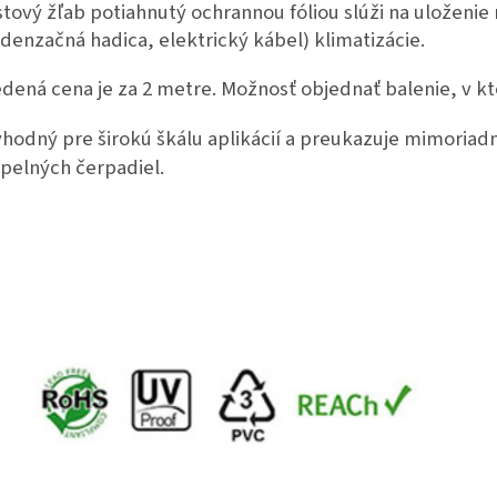
stový žľab potiahnutý ochrannou fóliou slúži na uloženi
denzačná hadica, elektrický kábel) klimatizácie.
dená cena je za 2 metre. Možnosť objednať balenie, v kt
vhodný pre širokú škálu aplikácií a preukazuje mimoriadn
epelných čerpadiel.