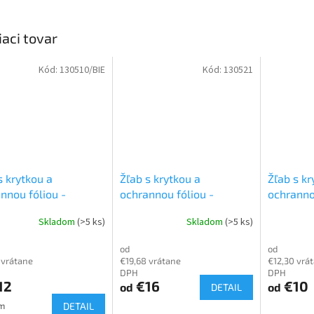
iaci tovar
Kód:
130510/BIE
Kód:
130521
s krytkou a
Žľab s krytkou a
Žľab s kr
nnou fóliou -
ochrannou fóliou -
ochranno
split duct 0812BCF-
Canalsplit duct 1212BCF
Canalspl
Skladom
(>5 ks)
Skladom
(>5 ks)
astový program
Plastový program
slonovin
program
od
od
 vrátane
€19,68 vrátane
€12,30 vrá
DPH
DPH
12
€16
€10
od
od
DETAIL
ková
 m
DETAIL