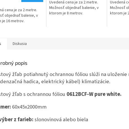
Uvedená cena je za 2 metre.
Uvedená ce
Možnosť objednať balenie, v
Možnosť ob
á cena je za 2 metre.
ktorom je 8 metrov.
ktorom je 
ť objednať balenie, v
 je 16 metrov.
s
Diskusia
robný popis
stový žľab potiahnutý ochrannou fóliou slúži na uloženi
denzačná hadica, elektrický kábel) klimatizácie.
stový žľab s ochrannou fóliou
0612BCF-W pure white.
mer:
60x45x2000mm
výber z farieb:
slonovinová alebo biela