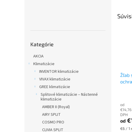
Súvis
Preskočiť
Kategórie
kategórie
AKCIA
Klimatizácie
INVENTOR klimatizácie
Žľab 
VIVAX klimatizácie
ochra
GREE klimatizácie
Canal
W
Pl
Splitové klimatizácie – Nástenné
klimatizácie
od
AMBER II (Royal)
€14,76
AIRY SPLIT
DPH
€
od
COSMO PRO
Jednot
€6 / 1
CLIVIA SPLIT