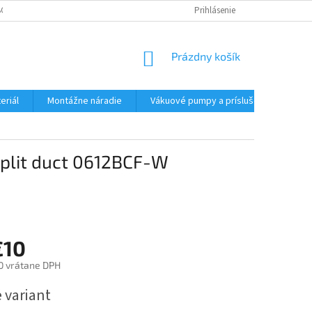
CHODNÉ PODMIENKY - MALOOBCHODNÉ
PODMIENKY OCHRANY OSOBNÝC
Prihlásenie
NÁKUPNÝ
Prázdny košík
KOŠÍK
eriál
Montážne náradie
Vákuové pumpy a príslušenstvo
split duct 0612BCF-W
€10
0
vrátane DPH
ová
 variant