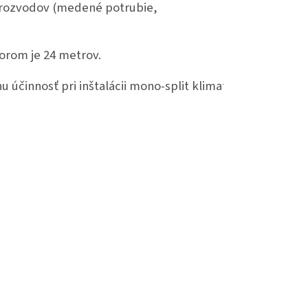
e rozvodov (medené potrubie,
orom je 24 metrov.
u účinnosť 
pri inštalácii mono-split klimatizačných syst