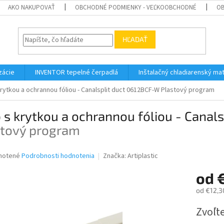
AKO NAKUPOVAŤ
OBCHODNÉ PODMIENKY - VEĽKOOBCHODNÉ
OB
HĽADAŤ
zácie
INVENTOR tepelné čerpadlá
Inštalačný chladiarenský mat
krytkou a ochrannou fóliou - Canalsplit duct 0612BCF-W
Plastový program
 s krytkou a ochrannou fóliou - Canal
stový program
né
notené
Podrobnosti hodnotenia
Značka:
Artiplastic
nie
od
u
od
€12,3
Jednotk
Zvoľte
cena:
iek.