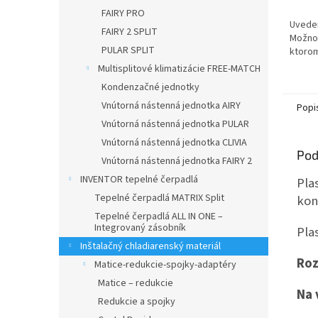
cena:
FAIRY PRO
Uveden
FAIRY 2 SPLIT
Možnos
PULAR SPLIT
ktorom
Multisplitové klimatizácie FREE-MATCH
Kondenzačné jednotky
Vnútorná nástenná jednotka AIRY
Popi
Vnútorná nástenná jednotka PULAR
Vnútorná nástenná jednotka CLIVIA
Pod
Vnútorná nástenná jednotka FAIRY 2
INVENTOR tepelné čerpadlá
Pla
Tepelné čerpadlá MATRIX Split
kon
Tepelné čerpadlá ALL IN ONE –
Integrovaný zásobník
Pla
Inštalačný chladiarenský materiál
Roz
Matice-redukcie-spojky-adaptéry
Matice – redukcie
Na 
Redukcie a spojky