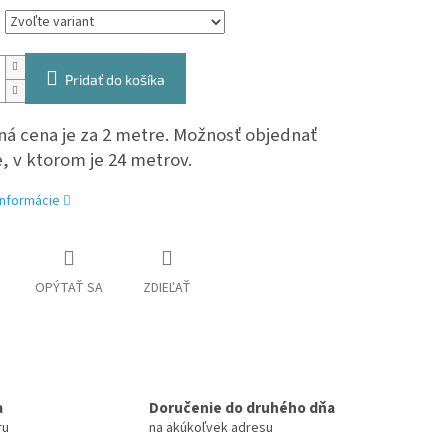
Pridať do košíka
á cena je za 2 metre. Možnosť objednať
, v ktorom je 24 metrov.
informácie
OPÝTAŤ SA
ZDIEĽAŤ
a
Doručenie do druhého dňa
ru
na akúkoľvek adresu