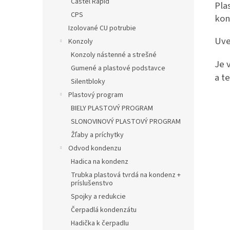
Castel Rapid
Pla
CPS
kon
Izolované CU potrubie
Uve
Konzoly
Konzoly nástenné a strešné
Je 
Gumené a plastové podstavce
a t
Silentbloky
Plastový program
BIELY PLASTOVÝ PROGRAM
SLONOVINOVÝ PLASTOVÝ PROGRAM
Žľaby a príchytky
Odvod kondenzu
Hadica na kondenz
Trubka plastová tvrdá na kondenz +
príslušenstvo
Spojky a redukcie
Čerpadlá kondenzátu
Hadička k čerpadlu