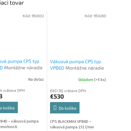
iaci tovar
Kód:
950032
Kód:
950260
ová pumpa CPS typ
Vákuová pumpa CPS typ
4D
Montážne náradie
VPB6D
Montážne náradie
Na dotaz
Skladom
(>5 ks)
4 vrátane DPH
€651,90 vrátane DPH
8
€530
o košíka
Do košíka
PB4D – vákuová pumpa
CPS BLACKMAX VPB6D –
 hmotnosti
vákuová pumpa 151 l/min