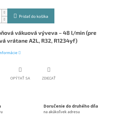
Pridať do košíka
ňová vákuová výveva – 48 l/min (pre
vá vrátane A2L, R32, R1234yf)
informácie
OPÝTAŤ SA
ZDIEĽAŤ
a
Doručenie do druhého dňa
ru
na akúkoľvek adresu