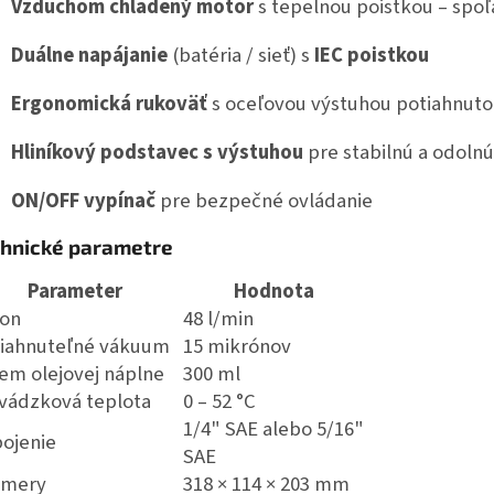
Vzduchom chladený motor
s tepelnou poistkou – spoľa
Duálne napájanie
(batéria / sieť) s
IEC poistkou
Ergonomická rukoväť
s oceľovou výstuhou potiahnut
Hliníkový podstavec s výstuhou
pre stabilnú a odoln
ON/OFF vypínač
pre bezpečné ovládanie
hnické parametre
Parameter
Hodnota
on
48 l/min
iahnuteľné vákuum
15 mikrónov
em olejovej náplne
300 ml
vádzková teplota
0 – 52 °C
1/4" SAE alebo 5/16"
pojenie
SAE
zmery
318 × 114 × 203 mm