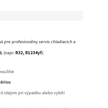
á pre profesionálny servis chladiacich a
2L
(napr.
R32, R1234yf
).
použitie
tériou
i olejom pri výpadku alebo vybití