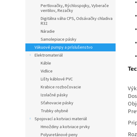
Pertlovačky, Rýchlospojky, Vyberače
ventilov, Rezačky
Digitálna váha CPS, Odsávačky chladiva
R32
Náradie
Samolepiace pásky
Vákuové pumpy a príslušenstvo
Elektromateriál
Káble
Tec
Vidlice
Lišty káblové PVC
Krabice rozbočovacie
Výk
Dos
Izolačné pásky
Obj
Sťahovacie pásky
Pre
Trubky ohybné
Spojovací a kotviaci materiál
Pri
Hmoždiny a kotviace prvky
Ro
Polyuretánové peny