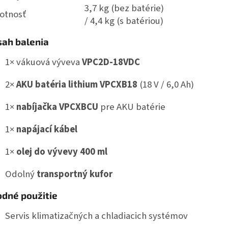
3,7 kg (bez batérie)
otnosť
/ 4,4 kg (s batériou)
ah balenia
1× vákuová výveva
VPC2D-18VDC
2×
AKU batéria lithium VPCXB18
(18 V / 6,0 Ah)
1×
nabíjačka VPCXBCU
pre AKU batérie
1×
napájací kábel
1×
olej do vývevy 400 ml
Odolný
transportný kufor
dné použitie
Servis klimatizačných a chladiacich systémov