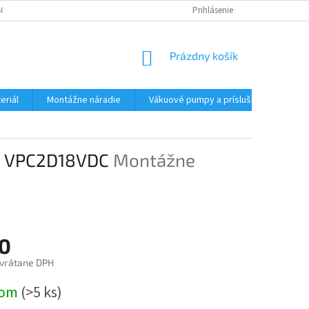
CHODNÉ PODMIENKY - MALOOBCHODNÉ
PODMIENKY OCHRANY OSOBNÝC
Prihlásenie
NÁKUPNÝ
Prázdny košík
KOŠÍK
eriál
Montážne náradie
Vákuové pumpy a príslušenstvo
- VPC2D18VDC
Montážne
0
vrátane DPH
ová
dom
(>5 ks)