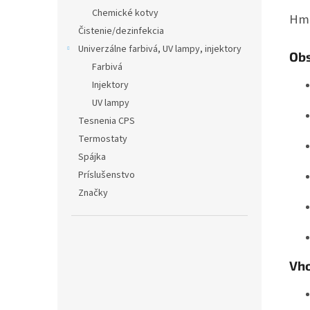
Chemické kotvy
Hm
Čistenie/dezinfekcia
Univerzálne farbivá, UV lampy, injektory
Obs
Farbivá
Injektory
UV lampy
Tesnenia CPS
Termostaty
Spájka
Príslušenstvo
Značky
Vho