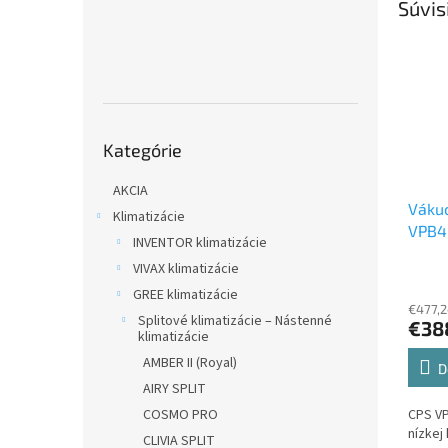
Súvis
Preskočiť
Kategórie
kategórie
AKCIA
Váku
Klimatizácie
VPB
INVENTOR klimatizácie
VIVAX klimatizácie
GREE klimatizácie
€477,2
Splitové klimatizácie – Nástenné
€38
klimatizácie
AMBER II (Royal)
D
AIRY SPLIT
COSMO PRO
CPS V
nízkej
CLIVIA SPLIT