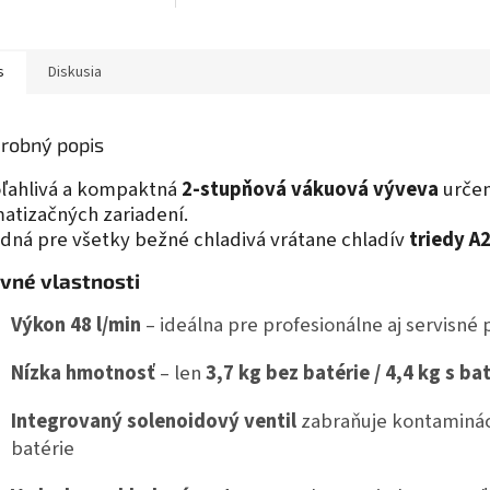
s
Diskusia
robný popis
ľahlivá a kompaktná
2-stupňová vákuová výveva
určen
matizačných zariadení.
dná pre všetky bežné chladivá vrátane chladív
triedy A
vné vlastnosti
Výkon 48 l/min
– ideálna pre profesionálne aj servisné 
Nízka hmotnosť
– len
3,7 kg bez batérie / 4,4 kg s ba
Integrovaný solenoidový ventil
zabraňuje kontamináci
batérie