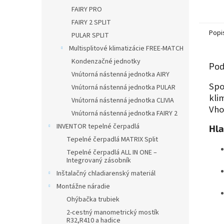
FAIRY PRO
FAIRY 2 SPLIT
Popi
PULAR SPLIT
Multisplitové klimatizácie FREE-MATCH
Kondenzačné jednotky
Pod
Vnútorná nástenná jednotka AIRY
Spo
Vnútorná nástenná jednotka PULAR
kli
Vnútorná nástenná jednotka CLIVIA
Vho
Vnútorná nástenná jednotka FAIRY 2
INVENTOR tepelné čerpadlá
Hla
Tepelné čerpadlá MATRIX Split
Tepelné čerpadlá ALL IN ONE –
Integrovaný zásobník
Inštalačný chladiarenský materiál
Montážne náradie
Ohýbačka trubiek
2-cestný manometrický mostík
R32,R410 a hadice