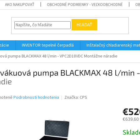
AKO NAKUPOVAŤ
OBCHODNÉ PODMIENKY - VEĽKOOBCHODNÉ
OB
HĽADAŤ
zácie
INVENTOR tepelné čerpadlá
Inštalačný chladiarenský mat
ová pumpa BLACKMAX 48 l/min - VPC2D18VDC
Montážne náradie
 vákuová pumpa BLACKMAX 48 l/min 
adie
né
notené
Podrobnosti hodnotenia
Značka:
CPS
nie
€52
u
€639,60 
Jednotk
Skla
cena:
iek.