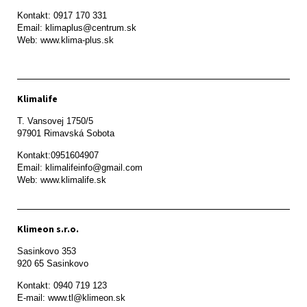
Kontakt: 0917 170 331

Email: klimaplus@centrum.sk

Klimalife
T. Vansovej 1750/5 

97901 Rimavská Sobota 
Kontakt:0951604907

Email: klimalifeinfo@gmail.com 

Web: www.klimalife.sk 
Klimeon s.r.o.
Sasinkovo 353

920 65 Sasinkovo
Kontakt: 0940 719 123

E-mail: www.tl@klimeon.sk