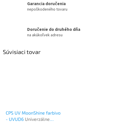
Garancia doručenia
nepoškodeného tovaru
Doručenie do druhého dňa
na akúkoľvek adresu
Súvisiaci tovar
CPS UV MoonShine farbivo
- UVUD6
Univerzálne
farbivá, UV lampy,