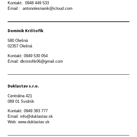
Kontakt:  0948 449 533

Email :  antonolesnanik@icloud.com
Dominik Krištofík
580 Olešná

Kontakt: 0949 530 054

Email: dkristofik06@gmail.com
Duklastav s.r.o.
Centrálna 421

089 01 Svidník
Kontakt: 0949 383 777

Email: info@duklastav.sk

Web: www.duklastav.sk