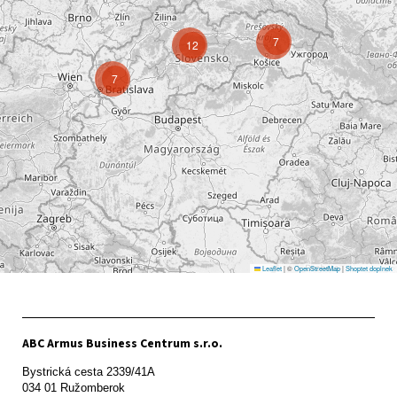
7
12
7
Leaflet
|
©
OpenStreetMap
|
Shoptet doplnek
ABC Armus Business Centrum s.r.o.
Bystrická cesta 2339/41A   

034 01 Ružomberok
