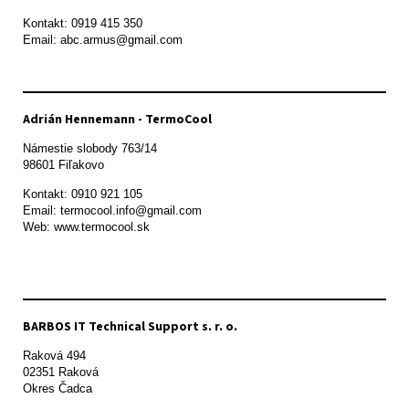
Kontakt: 0919 415 350

Adrián Hennemann - TermoCool
Námestie slobody 763/14

98601 Fiľakovo
Kontakt: 0910 921 105

Email: termocool.info@gmail.com

Web: www.termocool.sk

BARBOS IT Technical Support s. r. o.
Raková 494

02351 Raková 

Okres Čadca