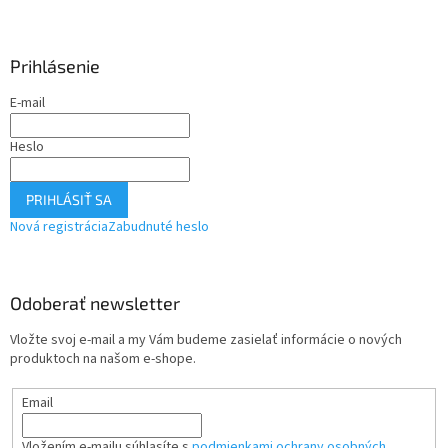
Prihlásenie
E-mail
Heslo
PRIHLÁSIŤ SA
Nová registrácia
Zabudnuté heslo
Odoberať newsletter
Vložte svoj e-mail a my Vám budeme zasielať informácie o nových
produktoch na našom e-shope.
Email
Vložením e-mailu súhlasíte s
podmienkami ochrany osobných