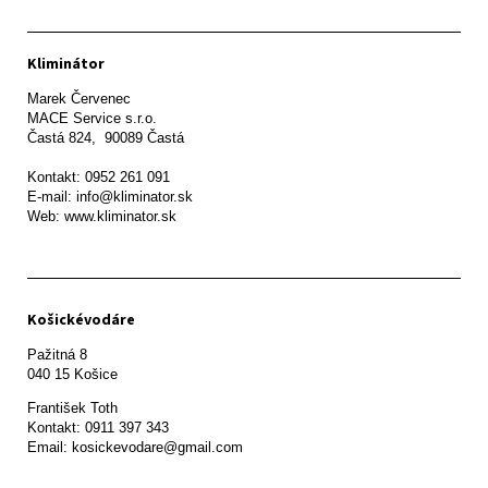
Kliminátor
Marek Červenec

MACE Service s.r.o.

Častá 824,  90089 Častá

Kontakt: 0952 261 091

E-mail: info@kliminator.sk

Web: www.kliminator.sk
Košickévodáre
Pažitná 8

František Toth 

Kontakt: 0911 397 343

Email: kosickevodare@gmail.com