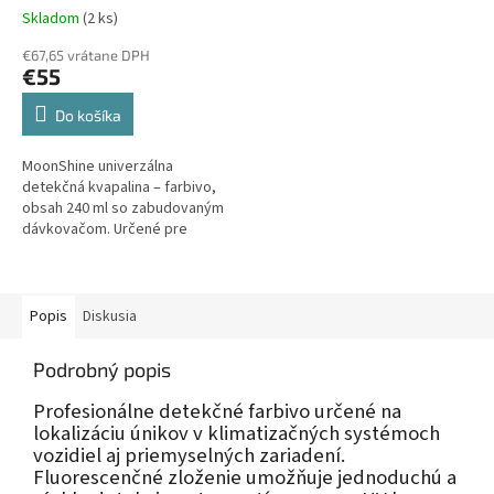
injektory
Skladom
(2 ks)
€67,65 vrátane DPH
€55
Do košíka
MoonShine univerzálna
detekčná kvapalina – farbivo,
obsah 240 ml so zabudovaným
dávkovačom. Určené pre
systémy s PAG, esterovými a
minerálnymi olejmi.
Popis
Diskusia
Podrobný popis
Profesionálne detekčné farbivo určené na
lokalizáciu únikov v klimatizačných systémoch
vozidiel aj priemyselných zariadení.
Fluorescenčné zloženie umožňuje jednoduchú a