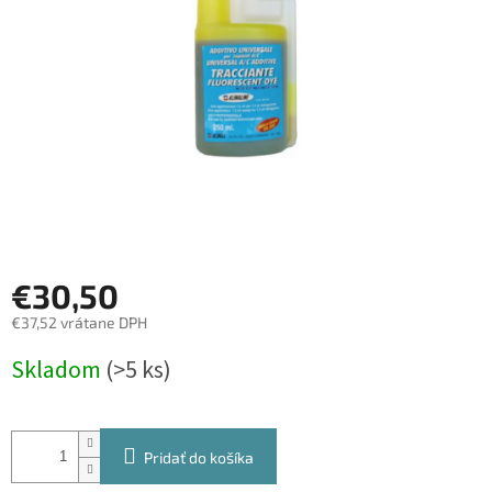
€30,50
€37,52 vrátane DPH
Jednotková
Skladom
(>5 ks)
cena:
Pridať do košíka