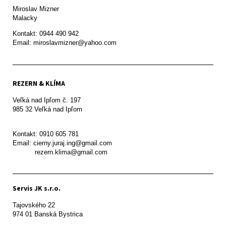
Miroslav Mizner

Malacky
Kontakt: 0944 490 942

REZERN & KLÍMA
Veľká nad Ipľom č. 197

985 32 Veľká nad Ipľom

Kontakt: 0910 605 781

Email: cierny.juraj.ing@gmail.com

           rezern.klima@gmail.com
Servis JK s.r.o.
Tajovského 22

974 01 Banská Bystrica
