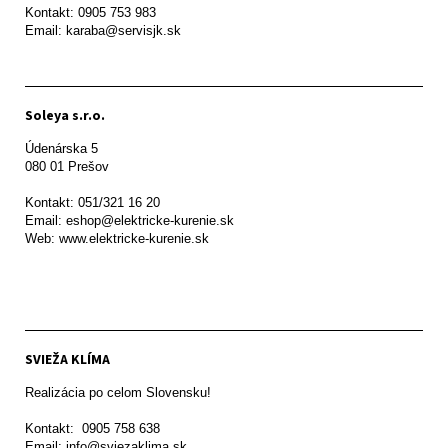
Kontakt: 0905 753 983

Email: karaba@servisjk.sk 
Soleya s.r.o.
Údenárska 5

080 01 Prešov  

Kontakt: 051/321 16 20

Email: eshop@elektricke-kurenie.sk

Web: www.elektricke-kurenie.sk

SVIEŽA KLÍMA
Realizácia po celom Slovensku!

Kontakt:  0905 758 638

Email: info@sviezaklima.sk
