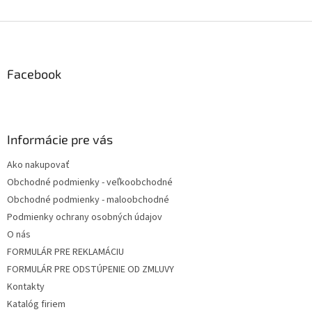
Z
á
p
ä
Facebook
t
i
e
Informácie pre vás
Ako nakupovať
Obchodné podmienky - veľkoobchodné
Obchodné podmienky - maloobchodné
Podmienky ochrany osobných údajov
O nás
FORMULÁR PRE REKLAMÁCIU
FORMULÁR PRE ODSTÚPENIE OD ZMLUVY
Kontakty
Katalóg firiem