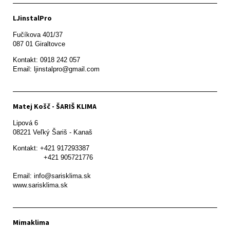
LJinstalPro
Fučíkova 401/37

087 01 Giraltovce
Kontakt: 0918 242 057

Email: ljinstalpro@gmail.com
Matej Košč - ŠARIŠ KLIMA
Lipová 6

08221 Veľký Šariš - Kanaš 
Kontakt: +421 917293387

               +421 905721776

Email: info@sarisklima.sk

www.sarisklima.sk
Mimaklima