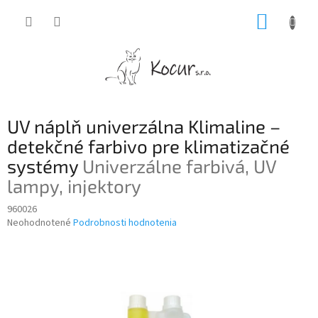
Prejsť
NÁKUP
na
obsah
KOŠÍK
UV náplň univerzálna Klimaline –
detekčné farbivo pre klimatizačné
systémy
Univerzálne farbivá, UV
lampy, injektory
960026
Priemerné
Neohodnotené
Podrobnosti hodnotenia
hodnotenie
produktu
je
0,0
z
5
hviezdičiek.