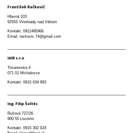
František Račkovič
Hlavná 103

92555 Vinohrady nad Váhom
Kontakt: 0911495966

Email: rackovic.74@gmail.com
iAIR s.r.o
Tovarenska 4

071 01 Michalovce 
Ing. Filip Šoltés
Ružová 727/26

900 55 Lozorno
Kontakt: 0915 302 024
