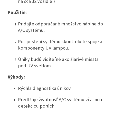
na cca 32 vozidiel)
Použitie:
Pridajte odporúčané množstvo náplne do
A/C systému.
Po spustení systému skontrolujte spoje a
komponenty UV lampou.
Úniky budú viditeľné ako žiarivé miesta
pod UV svetlom.
Výhody:
Rýchla diagnostika únikov
Predlžuje životnosť A/C systému včasnou
detekciou porúch