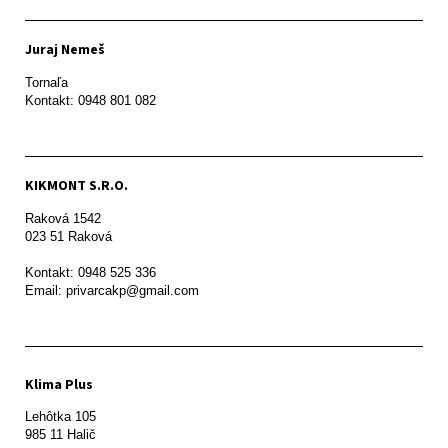
Juraj Nemeš
Tornaľa

Kontakt: 0948 801 082
KIKMONT S.R.O.
Raková 1542

023 51 Raková 

Kontakt: 0948 525 336

Email: privarcakp@gmail.com
Klima Plus
Lehôtka 105

985 11 Halič
