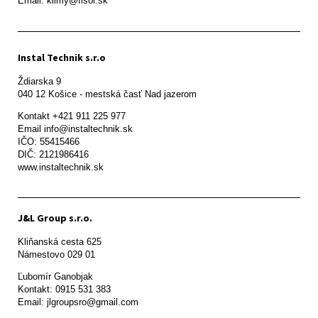
Email: klimy@fisol.sk
Instal Technik s.r.o
Ždiarska 9

Kontakt +421 911 225 977

Email info@instaltechnik.sk

IČO: 55415466

DIČ: 2121986416

www.instaltechnik.sk
J&L Group s.r.o.
Kliňanská cesta 625

Námestovo 029 01 
Ľubomír Ganobjak

Kontakt: 0915 531 383

Email: jlgroupsro@gmail.com