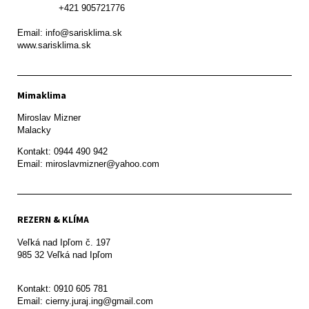
               +421 905721776

Email: info@sarisklima.sk

www.sarisklima.sk
Mimaklima
Miroslav Mizner

Malacky
Kontakt: 0944 490 942

REZERN & KLÍMA
Veľká nad Ipľom č. 197

985 32 Veľká nad Ipľom

Kontakt: 0910 605 781

Email: cierny.juraj.ing@gmail.com
