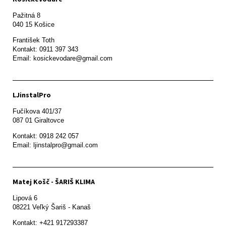
Pažitná 8

František Toth 

Kontakt: 0911 397 343

Email: kosickevodare@gmail.com
LJinstalPro
Fučíkova 401/37

087 01 Giraltovce
Kontakt: 0918 242 057

Email: ljinstalpro@gmail.com
Matej Košč - ŠARIŠ KLIMA
Lipová 6

08221 Veľký Šariš - Kanaš 
Kontakt: +421 917293387
