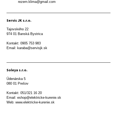
           rezern.klima@gmail.com
Servis JK s.r.o.
Tajovského 22

974 01 Banská Bystrica

Kontakt: 0905 753 983

Email: karaba@servisjk.sk 
Soleya s.r.o.
Údenárska 5

080 01 Prešov  

Kontakt: 051/321 16 20

Email: eshop@elektricke-kurenie.sk

Web: www.elektricke-kurenie.sk
