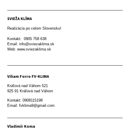
SVIEŽA KLÍMA
Realizácia po celom Slovensku!

Kontakt:  0905 758 638

Email: info@sviezaklima.sk

Web: www.sviezaklima.sk
Viliam Forro FV-KLIMA
Kráľová nad Váhom 521

Kontakt: 0908115198

Email: fvklima9@gmail.com
Vladimír Koma