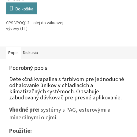
Do košíka
CPS VPOQ12 – olej do vákuovej
vývevy (1 L)
Popis
Diskusia
Podrobný popis
Detekčná kvapalina s farbivom pre jednoduché
odhaľovanie únikov v chladiacich a
klimatizačných systémoch. Obsahuje
zabudovaný dávkovač pre presné aplikovanie.
Vhodné pre:
systémy s PAG, esterovými a
minerálnymi olejmi.
Použitie: