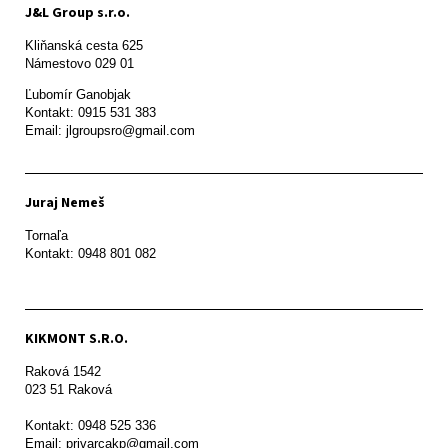
J&L Group s.r.o.
Kliňanská cesta 625

Námestovo 029 01 
Ľubomír Ganobjak

Kontakt: 0915 531 383

Email: jlgroupsro@gmail.com
Juraj Nemeš
Tornaľa

Kontakt: 0948 801 082
KIKMONT S.R.O.
Raková 1542

023 51 Raková 

Kontakt: 0948 525 336

Email: privarcakp@gmail.com