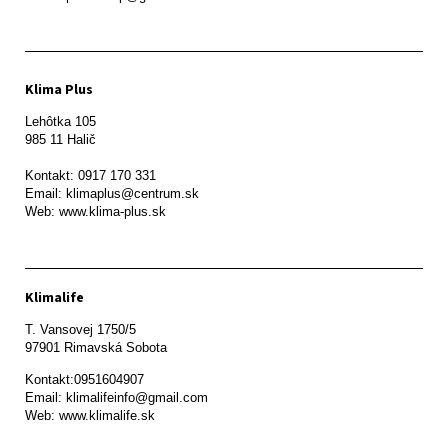
Klima Plus
Lehôtka 105

985 11 Halič

Kontakt: 0917 170 331

Email: klimaplus@centrum.sk

Klimalife
T. Vansovej 1750/5 

97901 Rimavská Sobota 
Kontakt:0951604907

Email: klimalifeinfo@gmail.com 

Web: www.klimalife.sk 