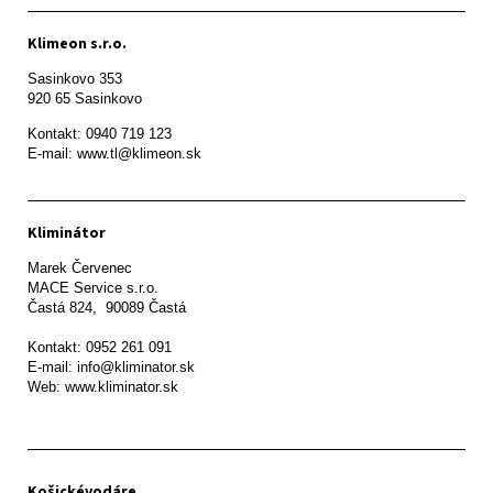
Klimeon s.r.o.
Sasinkovo 353

920 65 Sasinkovo
Kontakt: 0940 719 123

E-mail: www.tl@klimeon.sk
Kliminátor
Marek Červenec

MACE Service s.r.o.

Častá 824,  90089 Častá

Kontakt: 0952 261 091

E-mail: info@kliminator.sk

Web: www.kliminator.sk
Košickévodáre