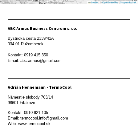
Leaflet
|
©
OpenStreetMap
|
Shoptet doplnek
ABC Armus Business Centrum s.r.o.
Bystrická cesta 2339/41A   

034 01 Ružomberok

Kontakt: 0919 415 350

Adrián Hennemann - TermoCool
Námestie slobody 763/14

98601 Fiľakovo
Kontakt: 0910 921 105

Email: termocool.info@gmail.com

Web: www.termocool.sk
