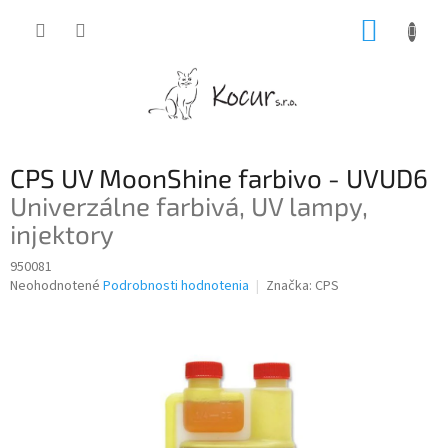
Prejsť
NÁKUP
na
obsah
KOŠÍK
CPS UV MoonShine farbivo - UVUD6
Univerzálne farbivá, UV lampy,
injektory
950081
Priemerné
Neohodnotené
Podrobnosti hodnotenia
Značka:
CPS
hodnotenie
produktu
je
0,0
z
5
hviezdičiek.