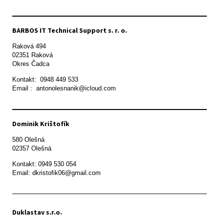
BARBOS IT Technical Support s. r. o.
Raková 494

02351 Raková 

Okres Čadca
Kontakt:  0948 449 533

Email :  antonolesnanik@icloud.com
Dominik Krištofík
580 Olešná

Kontakt: 0949 530 054

Email: dkristofik06@gmail.com
Duklastav s.r.o.