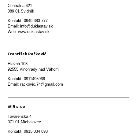
Centrálna 421

089 01 Svidník
Kontakt: 0949 383 777

Email: info@duklastav.sk

Web: www.duklastav.sk
František Račkovič
Hlavná 103

92555 Vinohrady nad Váhom
Kontakt: 0911495966

Email: rackovic.74@gmail.com
iAIR s.r.o
Tovarenska 4

071 01 Michalovce 