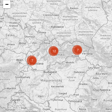
−
7
12
7