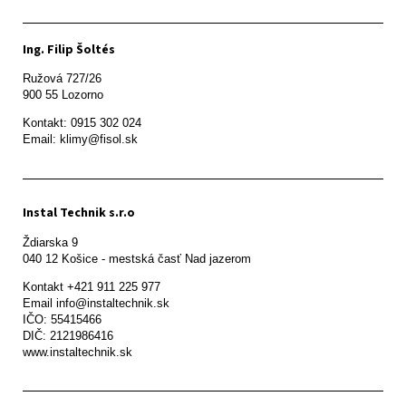
Ing. Filip Šoltés
Ružová 727/26

900 55 Lozorno
Kontakt: 0915 302 024

Email: klimy@fisol.sk
Instal Technik s.r.o
Ždiarska 9

Kontakt +421 911 225 977

Email info@instaltechnik.sk

IČO: 55415466

DIČ: 2121986416

www.instaltechnik.sk