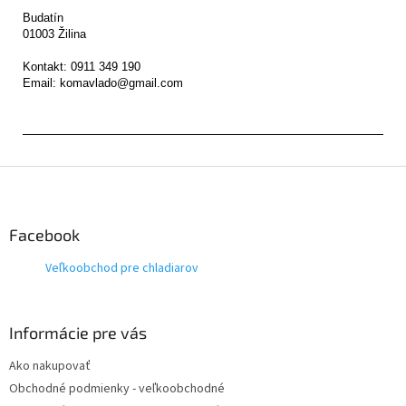
Budatín 

01003 Žilina

Kontakt: 0911 349 190

Z
á
p
ä
Facebook
t
Veľkoobchod pre chladiarov
i
e
Informácie pre vás
Ako nakupovať
Obchodné podmienky - veľkoobchodné