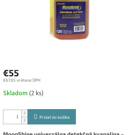
€55
€67,65 vrátane DPH
Jednotková
Skladom
(2 ks)
cena:
Pridať do košíka
MoonShine univerzálna detekčná kvapalina –