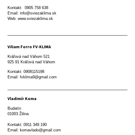
Kontakt:  0905 758 638

Email: info@sviezaklima.sk

Web: www.sviezaklima.sk
Viliam Forro FV-KLIMA
Kráľová nad Váhom 521

Kontakt: 0908115198

Email: fvklima9@gmail.com
Vladimír Koma
Budatín 

01003 Žilina

Kontakt: 0911 349 190
