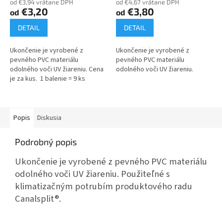
od €3,94 vrátane DPH
od €4,67 vrátane DPH
€3,20
€3,80
od
od
DETAIL
DETAIL
Ukončenie je vyrobené z
Ukončenie je vyrobené z
pevného PVC materiálu
pevného PVC materiálu
odolného voči UV žiareniu. Cena
odolného voči UV žiareniu.
je za kus. 1 balenie = 9 ks
Popis
Diskusia
Podrobný popis
Ukončenie je vyrobené z pevného PVC materiálu
odolného voči UV žiareniu. Použiteľné s
klimatizačným potrubím produktového radu
Canalsplit®.