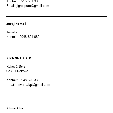
Kontakt: 0915 531 383

Email: jlgroupsro@gmail.com
Juraj Nemeš
Tornaľa

Kontakt: 0948 801 082
KIKMONT S.R.O.
Raková 1542

023 51 Raková 

Kontakt: 0948 525 336

Email: privarcakp@gmail.com
Klima Plus