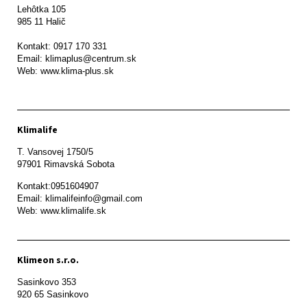
Lehôtka 105

985 11 Halič

Kontakt: 0917 170 331

Email: klimaplus@centrum.sk

Klimalife
T. Vansovej 1750/5 

97901 Rimavská Sobota 
Kontakt:0951604907

Email: klimalifeinfo@gmail.com 

Web: www.klimalife.sk 
Klimeon s.r.o.
Sasinkovo 353

920 65 Sasinkovo