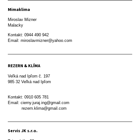
Mimaklima
Miroslav Mizner

Malacky
Kontakt: 0944 490 942

REZERN & KLÍMA
Veľká nad Ipľom č. 197

985 32 Veľká nad Ipľom

Kontakt: 0910 605 781

Email: cierny.juraj.ing@gmail.com

           rezern.klima@gmail.com
Servis JK s.r.o.