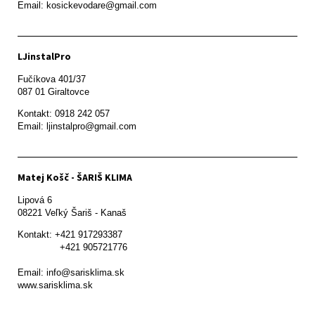
Email: kosickevodare@gmail.com
LJinstalPro
Fučíkova 401/37

087 01 Giraltovce
Kontakt: 0918 242 057

Email: ljinstalpro@gmail.com
Matej Košč - ŠARIŠ KLIMA
Lipová 6

08221 Veľký Šariš - Kanaš 
Kontakt: +421 917293387

               +421 905721776

Email: info@sarisklima.sk

www.sarisklima.sk