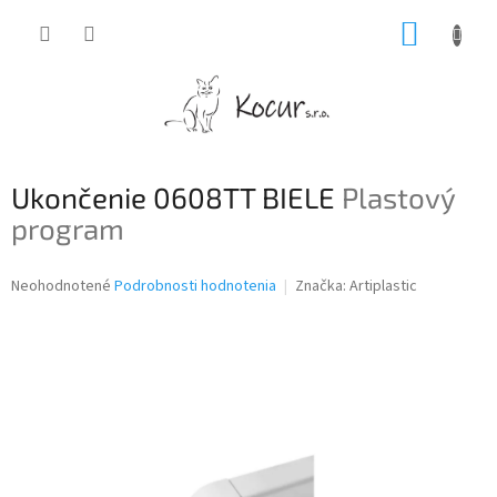
Prejsť
NÁKUP
na
obsah
KOŠÍK
Ukončenie 0608TT BIELE
Plastový
program
Priemerné
Neohodnotené
Podrobnosti hodnotenia
Značka:
Artiplastic
hodnotenie
produktu
je
0,0
z
5
hviezdičiek.