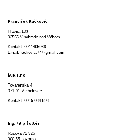
František Račkovič
Hlavná 103

92555 Vinohrady nad Váhom
Kontakt: 0911495966

Email: rackovic.74@gmail.com
iAIR s.r.o
Tovarenska 4

071 01 Michalovce 
Ing. Filip Šoltés
Ružová 727/26

900 55 Lozorno