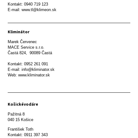
Kontakt: 0940 719 123

E-mail: www.tl@klimeon.sk
Kliminátor
Marek Červenec

MACE Service s.r.o.

Častá 824,  90089 Častá

Kontakt: 0952 261 091

E-mail: info@kliminator.sk

Web: www.kliminator.sk
Košickévodáre
Pažitná 8

František Toth 

Kontakt: 0911 397 343
