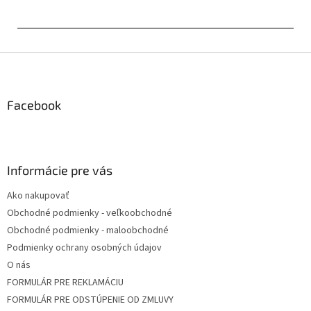
Z
á
p
ä
Facebook
t
i
e
Informácie pre vás
Ako nakupovať
Obchodné podmienky - veľkoobchodné
Obchodné podmienky - maloobchodné
Podmienky ochrany osobných údajov
O nás
FORMULÁR PRE REKLAMÁCIU
FORMULÁR PRE ODSTÚPENIE OD ZMLUVY