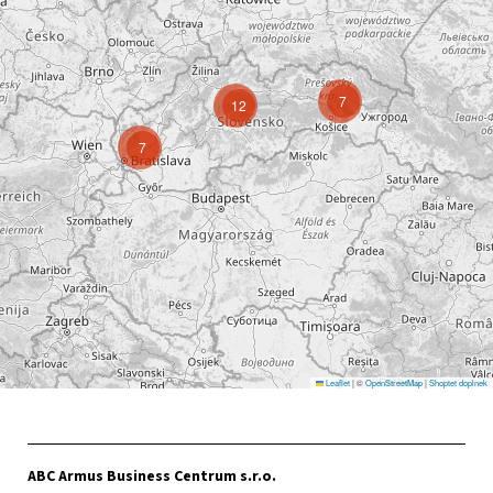
7
12
7
Leaflet
|
©
OpenStreetMap
|
Shoptet doplnek
ABC Armus Business Centrum s.r.o.