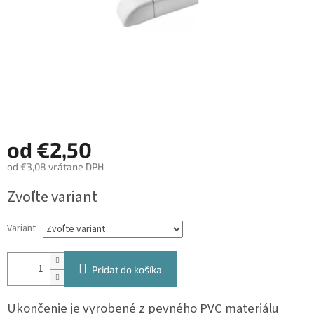
od
€2,50
od
€3,08
vrátane DPH
Jednotková
Zvoľte variant
cena:
Variant
Pridať do košíka
Ukončenie je vyrobené z pevného PVC materiálu