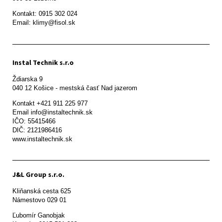
Kontakt: 0915 302 024

Email: klimy@fisol.sk
Instal Technik s.r.o
Ždiarska 9

Kontakt +421 911 225 977

Email info@instaltechnik.sk

IČO: 55415466

DIČ: 2121986416

www.instaltechnik.sk
J&L Group s.r.o.
Kliňanská cesta 625

Námestovo 029 01 
Ľubomír Ganobjak
