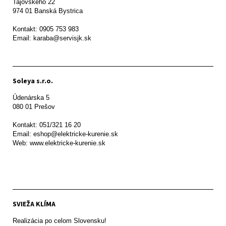
Tajovského 22

974 01 Banská Bystrica

Kontakt: 0905 753 983

Email: karaba@servisjk.sk 
Soleya s.r.o.
Údenárska 5

080 01 Prešov  

Kontakt: 051/321 16 20

Email: eshop@elektricke-kurenie.sk

Web: www.elektricke-kurenie.sk

SVIEŽA KLÍMA
Realizácia po celom Slovensku!
