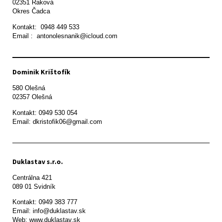
02351 Raková 

Okres Čadca
Kontakt:  0948 449 533

Email :  antonolesnanik@icloud.com
Dominik Krištofík
580 Olešná

Kontakt: 0949 530 054

Email: dkristofik06@gmail.com
Duklastav s.r.o.
Centrálna 421

089 01 Svidník
Kontakt: 0949 383 777

Email: info@duklastav.sk

Web: www.duklastav.sk