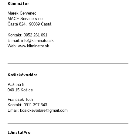
Kliminátor
Marek Červenec

MACE Service s.r.o.

Častá 824,  90089 Častá

Kontakt: 0952 261 091

E-mail: info@kliminator.sk

Web: www.kliminator.sk
Košickévodáre
Pažitná 8

František Toth 

Kontakt: 0911 397 343

Email: kosickevodare@gmail.com
LJinstalPro