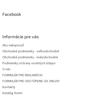
á
p
ä
Facebook
t
i
e
Informácie pre vás
Ako nakupovať
Obchodné podmienky - veľkoobchodné
Obchodné podmienky - maloobchodné
Podmienky ochrany osobných údajov
O nás
FORMULÁR PRE REKLAMÁCIU
FORMULÁR PRE ODSTÚPENIE OD ZMLUVY
Kontakty
Katalóg firiem