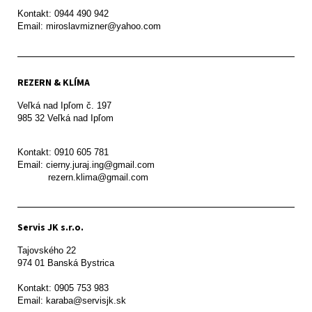
Kontakt: 0944 490 942

REZERN & KLÍMA
Veľká nad Ipľom č. 197

985 32 Veľká nad Ipľom

Kontakt: 0910 605 781

Email: cierny.juraj.ing@gmail.com

           rezern.klima@gmail.com
Servis JK s.r.o.
Tajovského 22

974 01 Banská Bystrica

Kontakt: 0905 753 983

Email: karaba@servisjk.sk 