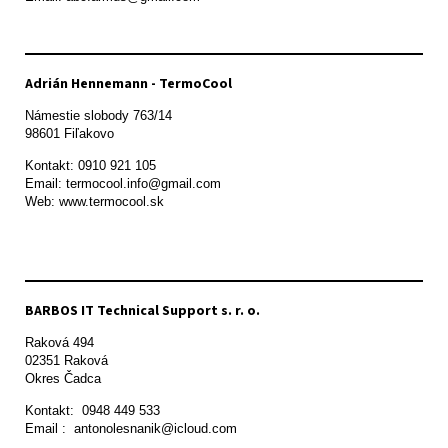
Adrián Hennemann - TermoCool
Námestie slobody 763/14

98601 Fiľakovo
Kontakt: 0910 921 105

Email: termocool.info@gmail.com

Web: www.termocool.sk

BARBOS IT Technical Support s. r. o.
Raková 494

02351 Raková 

Okres Čadca
Kontakt:  0948 449 533

Email :  antonolesnanik@icloud.com