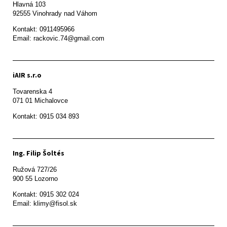
Hlavná 103

92555 Vinohrady nad Váhom
Kontakt: 0911495966

Email: rackovic.74@gmail.com
iAIR s.r.o
Tovarenska 4

071 01 Michalovce 
Ing. Filip Šoltés
Ružová 727/26

900 55 Lozorno
Kontakt: 0915 302 024

Email: klimy@fisol.sk