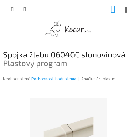
Prejsť
NÁKUP
na
obsah
KOŠÍK
Spojka žľabu 0604GC slonovinová
Plastový program
Priemerné
Neohodnotené
Podrobnosti hodnotenia
Značka:
Artiplastic
hodnotenie
produktu
je
0,0
z
5
hviezdičiek.