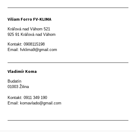
Viliam Forro FV-KLIMA
Kráľová nad Váhom 521

Kontakt: 0908115198

Email: fvklima9@gmail.com
Vladimír Koma
Budatín 

01003 Žilina

Kontakt: 0911 349 190

Z