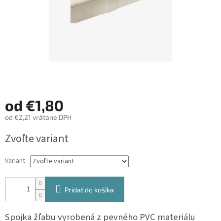
od
€1,80
od
€2,21
vrátane DPH
Jednotková
Zvoľte variant
cena:
Variant
Pridať do košíka
Spojka žľabu vyrobená z pevného PVC materiálu