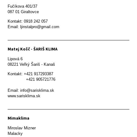
Fučíkova 401/37

087 01 Giraltovce
Kontakt: 0918 242 057

Email: ljinstalpro@gmail.com
Matej Košč - ŠARIŠ KLIMA
Lipová 6

08221 Veľký Šariš - Kanaš 
Kontakt: +421 917293387

               +421 905721776

Email: info@sarisklima.sk

www.sarisklima.sk
Mimaklima
Miroslav Mizner

Malacky