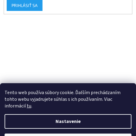
PRIHLÁSIŤ SA
Tento web používa súbory cookie. Ďalším prechádzaním
tohto webu vyjadrujete súhlas s ich používaním. Viac
informácií
tu
.
Vytvoril Shoptet
Nastavenie
Copyright 2026
Veľkoobchod pre chladiarov
. Všetky práva