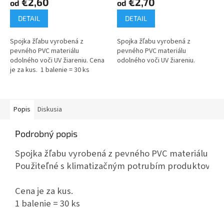
€2,60
€2,70
od
od
DETAIL
DETAIL
Spojka žľabu vyrobená z
Spojka žľabu vyrobená z
pevného PVC materiálu
pevného PVC materiálu
odolného voči UV žiareniu. Cena
odolného voči UV žiareniu.
je za kus. 1 balenie = 30 ks
Popis
Diskusia
Podrobný popis
Spojka žľabu vyrobená z pevného PVC materiálu odol
Použiteľné s klimatizačným potrubím produktového 
Cena je za kus. 
1 balenie = 30 ks