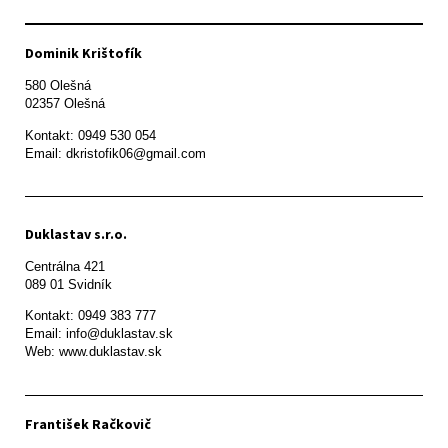
Dominik Krištofík
580 Olešná

Kontakt: 0949 530 054

Email: dkristofik06@gmail.com
Duklastav s.r.o.
Centrálna 421

089 01 Svidník
Kontakt: 0949 383 777

Email: info@duklastav.sk

Web: www.duklastav.sk
František Račkovič