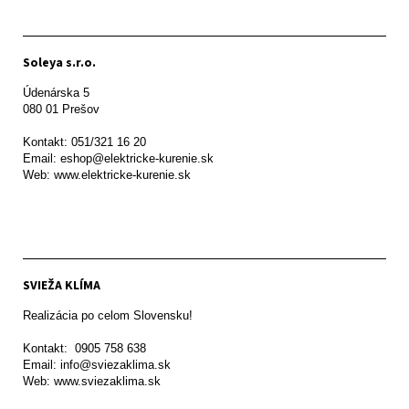
Soleya s.r.o.
Údenárska 5

080 01 Prešov  

Kontakt: 051/321 16 20

Email: eshop@elektricke-kurenie.sk

Web: www.elektricke-kurenie.sk

SVIEŽA KLÍMA
Realizácia po celom Slovensku!

Kontakt:  0905 758 638

Email: info@sviezaklima.sk

Web: www.sviezaklima.sk