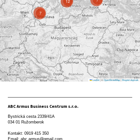
12
7
Leaflet
|
©
OpenStreetMap
|
Shoptet doplnek
ABC Armus Business Centrum s.r.o.
Bystrická cesta 2339/41A   

034 01 Ružomberok

Kontakt: 0919 415 350
