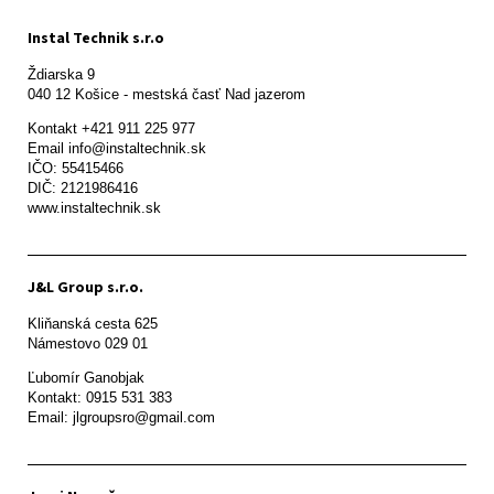
Instal Technik s.r.o
Ždiarska 9

Kontakt +421 911 225 977

Email info@instaltechnik.sk

IČO: 55415466

DIČ: 2121986416

www.instaltechnik.sk
J&L Group s.r.o.
Kliňanská cesta 625

Námestovo 029 01 
Ľubomír Ganobjak

Kontakt: 0915 531 383

Email: jlgroupsro@gmail.com