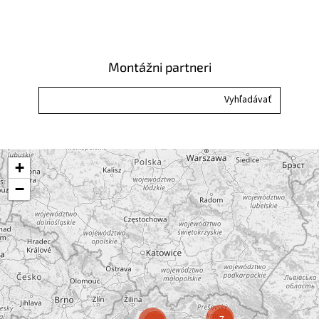
Montážni partneri
+
−
7