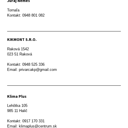
Juraj Nemeš
Tornaľa

Kontakt: 0948 801 082
KIKMONT S.R.O.
Raková 1542

023 51 Raková 

Kontakt: 0948 525 336

Email: privarcakp@gmail.com
Klima Plus
Lehôtka 105

985 11 Halič

Kontakt: 0917 170 331

Email: klimaplus@centrum.sk
