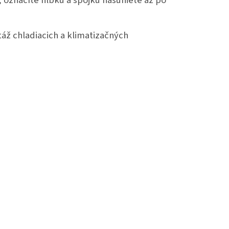
 označíte hĺbku a spojku nasuniete až po
táž chladiacich a klimatizačných