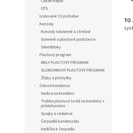
Castel Rapid
CPS
Izolované CU potrubie
TO 
Konzoly
sys
Konzoly nástenné a strešné
Gumené a plastové podstavce
Silentbloky
Plastový program
BIELY PLASTOVÝ PROGRAM
SLONOVINOVÝ PLASTOVÝ PROGRAM
Žľaby a príchytky
Odvod kondenzu
Hadica na kondenz
Trubka plastová tvrdá na kondenz +
príslušenstvo
Spojky a redukcie
Čerpadlá kondenzátu
Hadička k čerpadlu