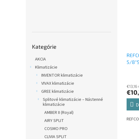
Preskočiť
Kategórie
kategórie
REFC
AKCIA
5/8"
Klimatizácie
reduk
INVENTOR klimatizácie
VIVAX klimatizácie
€13,16
GREE klimatizácie
€10
Splitové klimatizácie – Nástenné
klimatizácie
D
AMBER II (Royal)
REFCO
AIRY SPLIT
COSMO PRO
CLIVIA SPLIT