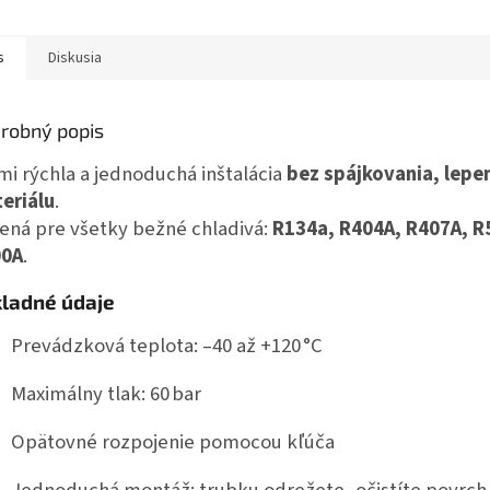
s
Diskusia
robný popis
mi rýchla a jednoduchá inštalácia
bez spájkovania, lepe
eriálu
.
ená pre všetky bežné chladivá:
R134a, R404A, R407A, R
00A
.
ladné údaje
Prevádzková teplota: –40 až +120 °C
Maximálny tlak: 60 bar
Opätovné rozpojenie pomocou kľúča