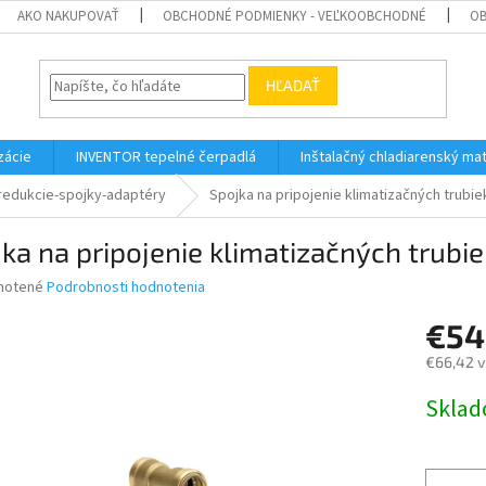
AKO NAKUPOVAŤ
OBCHODNÉ PODMIENKY - VEĽKOOBCHODNÉ
OB
HĽADAŤ
zácie
INVENTOR tepelné čerpadlá
Inštalačný chladiarenský mat
redukcie-spojky-adaptéry
Spojka na pripojenie klimatizačných trubie
ka na pripojenie klimatizačných trubie
né
notené
Podrobnosti hodnotenia
nie
€54
u
€66,42 v
Jednotk
Skla
cena:
iek.