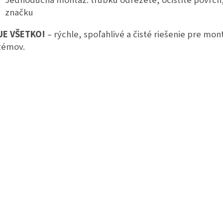
Jednoduchá montáž: trubku odrežete, očistíte povrch,
značku
JE VŠETKO!
– rýchle, spoľahlivé a čisté riešenie pre mon
témov.