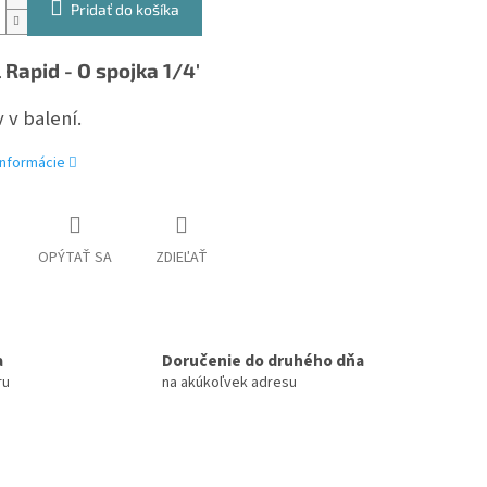
Pridať do košíka
 Rapid - O spojka 1/4'
 v balení.
informácie
OPÝTAŤ SA
ZDIEĽAŤ
a
Doručenie do druhého dňa
ru
na akúkoľvek adresu