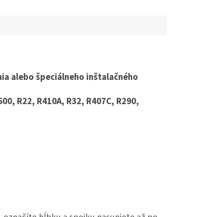
nia alebo špeciálneho inštalačného
500, R22, R410A, R32, R407C, R290,