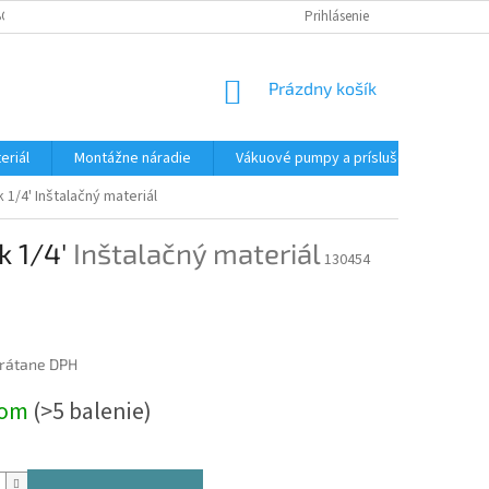
CHODNÉ PODMIENKY - MALOOBCHODNÉ
PODMIENKY OCHRANY OSOBNÝC
Prihlásenie
NÁKUPNÝ
Prázdny košík
KOŠÍK
eriál
Montážne náradie
Vákuové pumpy a príslušenstvo
k 1/4'
Inštalačný materiál
k 1/4'
Inštalačný materiál
130454
rátane DPH
ová
dom
(>5 balenie)