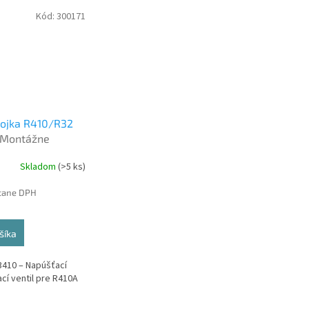
Kód:
300171
ojka R410/R32
Montážne
Skladom
(>5 ks)
tane DPH
šíka
410 – Napúšťací
í ventil pre R410A