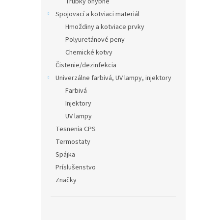
Trubky ohybné
Spojovací a kotviaci materiál
Hmoždiny a kotviace prvky
Polyuretánové peny
Chemické kotvy
Čistenie/dezinfekcia
Univerzálne farbivá, UV lampy, injektory
Farbivá
Injektory
UV lampy
Tesnenia CPS
Termostaty
Spájka
Príslušenstvo
Značky