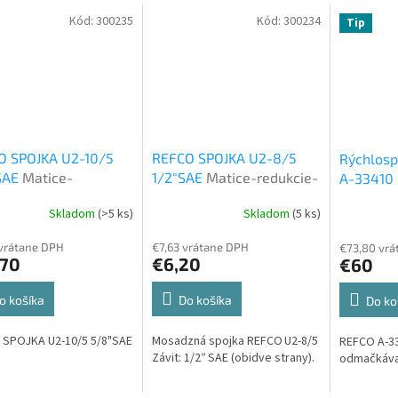
Kód:
300235
Kód:
300234
Tip
O SPOJKA U2-10/5
REFCO SPOJKA U2-8/5
Rýchlosp
SAE
Matice-
1/2"SAE
Matice-redukcie-
A-33410
cie-spojky
spojky
náradie
Skladom
(>5 ks)
Skladom
(5 ks)
 vrátane DPH
€7,63 vrátane DPH
€73,80 vrá
,70
€6,20
€60
o košíka
Do košíka
Do ko
 SPOJKA U2-10/5 5/8"SAE
Mosadzná spojka REFCO U2‑8/5
REFCO A-33
Závit: 1/2″ SAE (obidve strany).
odmačkávac