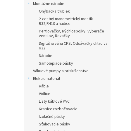
Montážne náradie
Ohýbačka trubiek
2-cestný manometrický mostík
R32,R410 a hadice
Pertlovačky, Rýchlospojky, Vyberače
ventilov, Rezačky
Digitálna váha CPS, Odsávačky chladiva
R32
Náradie
Samolepiace pásky
Vákuové pumpy a príslušenstvo
Elektromateriál
Káble
Vidlice
Lišty káblové PVC
Krabice rozbočovacie
Izolačné pásky
Sťahovacie pásky