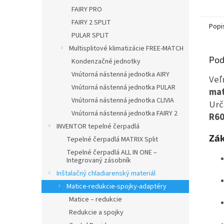
FAIRY PRO
FAIRY 2 SPLIT
Popi
PULAR SPLIT
Multisplitové klimatizácie FREE-MATCH
Pod
Kondenzačné jednotky
Vnútorná nástenná jednotka AIRY
Veľ
Vnútorná nástenná jednotka PULAR
mat
Vnútorná nástenná jednotka CLIVIA
Urč
Vnútorná nástenná jednotka FAIRY 2
R6
INVENTOR tepelné čerpadlá
Zák
Tepelné čerpadlá MATRIX Split
Tepelné čerpadlá ALL IN ONE –
Integrovaný zásobník
Inštalačný chladiarenský materiál
Matice-redukcie-spojky-adaptéry
Matice – redukcie
Redukcie a spojky