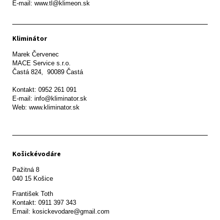
E-mail: www.tl@klimeon.sk
Kliminátor
Marek Červenec

MACE Service s.r.o.

Častá 824,  90089 Častá

Kontakt: 0952 261 091

E-mail: info@kliminator.sk

Web: www.kliminator.sk
Košickévodáre
Pažitná 8

František Toth 

Kontakt: 0911 397 343

Email: kosickevodare@gmail.com