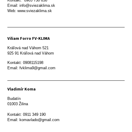
Kontakt:  0905 758 638

Email: info@sviezaklima.sk

Web: www.sviezaklima.sk
Viliam Forro FV-KLIMA
Kráľová nad Váhom 521

Kontakt: 0908115198

Email: fvklima9@gmail.com
Vladimír Koma
Budatín 

01003 Žilina

Kontakt: 0911 349 190
