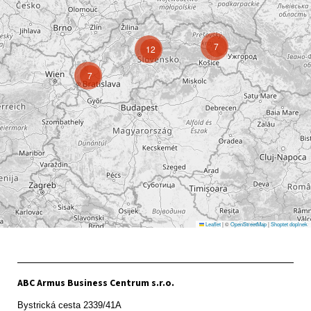
7
12
7
Leaflet
|
©
OpenStreetMap
|
Shoptet doplnek
ABC Armus Business Centrum s.r.o.
Bystrická cesta 2339/41A   
