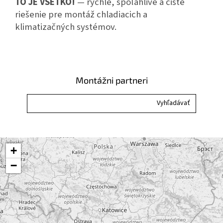
TO JE VŠETKO!
— rýchle, spoľahlivé a čisté
riešenie pre montáž chladiacich a
klimatizačných systémov.
Montážni partneri
+
−