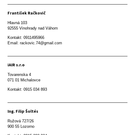
František Račkovič
Hlavná 103

92555 Vinohrady nad Váhom
Kontakt: 0911495966

Email: rackovic.74@gmail.com
iAIR s.r.o
Tovarenska 4

071 01 Michalovce 
Ing. Filip Šoltés
Ružová 727/26

900 55 Lozorno