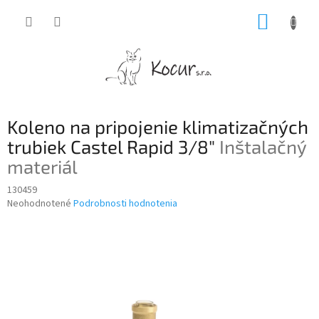
Prejsť
NÁKUP
na
obsah
KOŠÍK
Koleno na pripojenie klimatizačných
trubiek Castel Rapid 3/8"
Inštalačný
materiál
130459
Priemerné
Neohodnotené
Podrobnosti hodnotenia
hodnotenie
produktu
je
0,0
z
5
hviezdičiek.