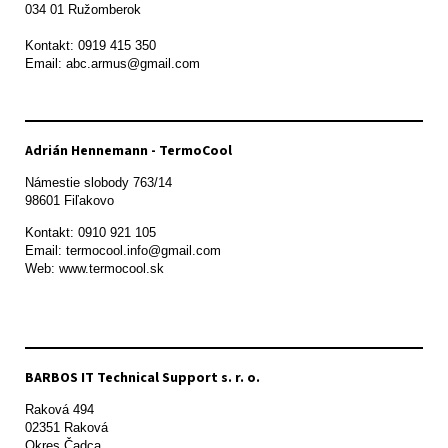
034 01 Ružomberok

Kontakt: 0919 415 350

Adrián Hennemann - TermoCool
Námestie slobody 763/14

98601 Fiľakovo
Kontakt: 0910 921 105

Email: termocool.info@gmail.com

Web: www.termocool.sk

BARBOS IT Technical Support s. r. o.
Raková 494

02351 Raková 

Okres Čadca