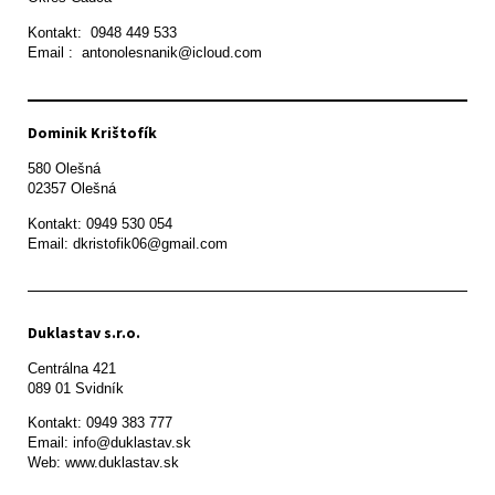
Kontakt:  0948 449 533

Email :  antonolesnanik@icloud.com
Dominik Krištofík
580 Olešná

Kontakt: 0949 530 054

Email: dkristofik06@gmail.com
Duklastav s.r.o.
Centrálna 421

089 01 Svidník
Kontakt: 0949 383 777

Email: info@duklastav.sk

Web: www.duklastav.sk