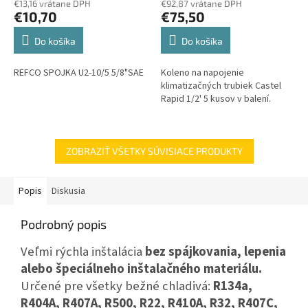
€13,16 vrátane DPH
€92,87 vrátane DPH
€10,70
€75,50
Do košíka
Do košíka
REFCO SPOJKA U2-10/5 5/8"SAE
Koleno na napojenie
klimatizačných trubiek Castel
Rapid 1/2' 5 kusov v balení.
ZOBRAZIŤ VŠETKY SÚVISIACE PRODUKTY
Popis
Diskusia
Podrobný popis
Veľmi rýchla inštalácia
bez spájkovania, lepenia
alebo špeciálneho inštalačného materiálu.
Určené pre všetky bežné chladivá:
R134a,
R404A, R407A, R500, R22, R410A, R32, R407C,