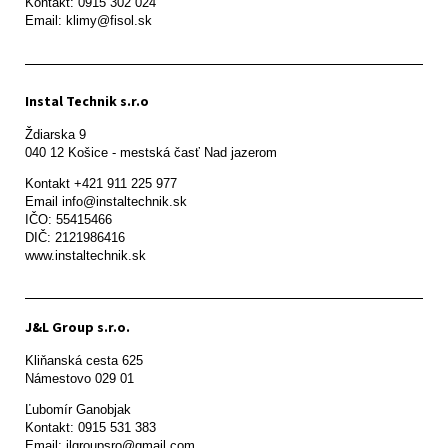
Kontakt: 0915 302 024

Email: klimy@fisol.sk
Instal Technik s.r.o
Ždiarska 9

Kontakt +421 911 225 977

Email info@instaltechnik.sk

IČO: 55415466

DIČ: 2121986416

www.instaltechnik.sk
J&L Group s.r.o.
Kliňanská cesta 625

Námestovo 029 01 
Ľubomír Ganobjak

Kontakt: 0915 531 383

Email: jlgroupsro@gmail.com