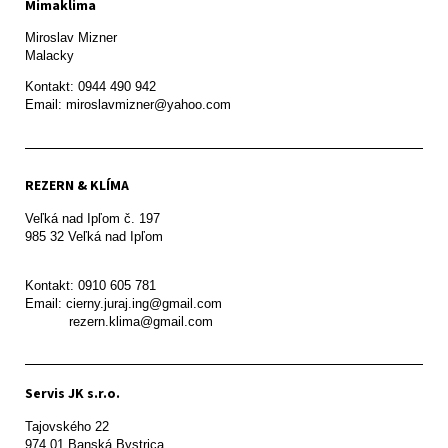
Mimaklima
Miroslav Mizner

Malacky
Kontakt: 0944 490 942

REZERN & KLÍMA
Veľká nad Ipľom č. 197

985 32 Veľká nad Ipľom

Kontakt: 0910 605 781

Email: cierny.juraj.ing@gmail.com

           rezern.klima@gmail.com
Servis JK s.r.o.
Tajovského 22

974 01 Banská Bystrica
