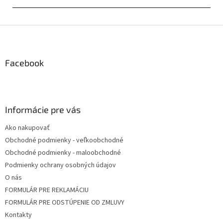
Z
á
p
ä
Facebook
t
i
e
Informácie pre vás
Ako nakupovať
Obchodné podmienky - veľkoobchodné
Obchodné podmienky - maloobchodné
Podmienky ochrany osobných údajov
O nás
FORMULÁR PRE REKLAMÁCIU
FORMULÁR PRE ODSTÚPENIE OD ZMLUVY
Kontakty