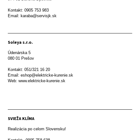
Kontakt: 0905 753 983

Email: karaba@servisjk.sk 
Soleya s.r.o.
Údenárska 5

080 01 Prešov  

Kontakt: 051/321 16 20

Email: eshop@elektricke-kurenie.sk

Web: www.elektricke-kurenie.sk

SVIEŽA KLÍMA
Realizácia po celom Slovensku!
