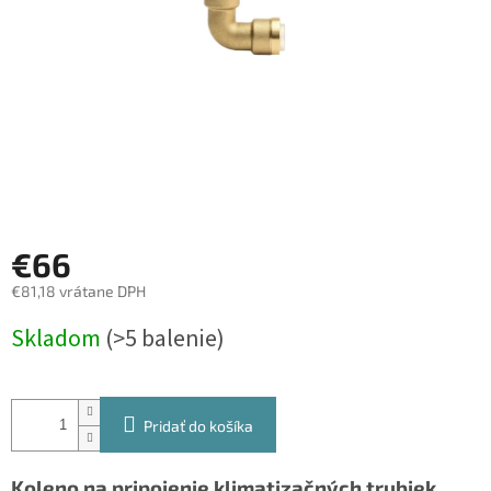
€66
€81,18 vrátane DPH
Jednotková
Skladom
(>5 balenie)
cena:
Pridať do košíka
Koleno na pripojenie klimatizačných trubiek