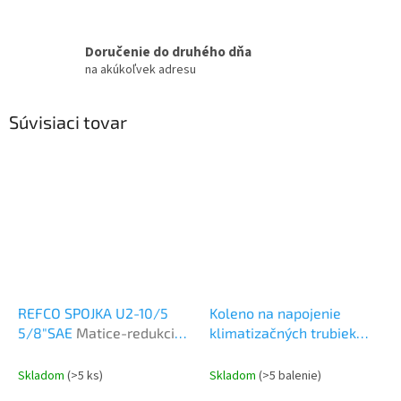
Doručenie do druhého dňa
na akúkoľvek adresu
Súvisiaci tovar
REFCO SPOJKA U2-10/5
Koleno na napojenie
5/8"SAE
Matice-redukcie-
klimatizačných trubiek
spojky
Castel Rapid 1/2'
Montážne náradie
Skladom
(>5 ks)
Skladom
(>5 balenie)