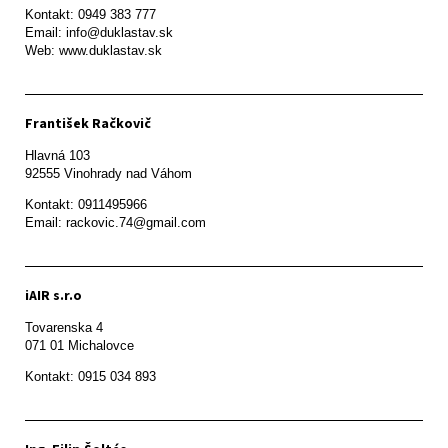
Kontakt: 0949 383 777

Email: info@duklastav.sk

Web: www.duklastav.sk
František Račkovič
Hlavná 103

92555 Vinohrady nad Váhom
Kontakt: 0911495966

Email: rackovic.74@gmail.com
iAIR s.r.o
Tovarenska 4

071 01 Michalovce 