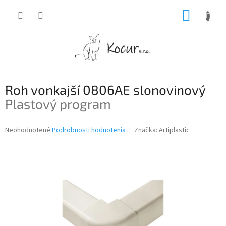
Prejsť
NÁKUP
na
obsah
KOŠÍK
Roh vonkajší 0806AE slonovinový
Plastový program
Priemerné
Neohodnotené
Podrobnosti hodnotenia
Značka:
Artiplastic
hodnotenie
produktu
je
0,0
z
5
hviezdičiek.