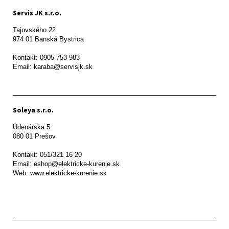
Servis JK s.r.o.
Tajovského 22

974 01 Banská Bystrica

Kontakt: 0905 753 983

Email: karaba@servisjk.sk 
Soleya s.r.o.
Údenárska 5

080 01 Prešov  

Kontakt: 051/321 16 20

Email: eshop@elektricke-kurenie.sk

Web: www.elektricke-kurenie.sk
