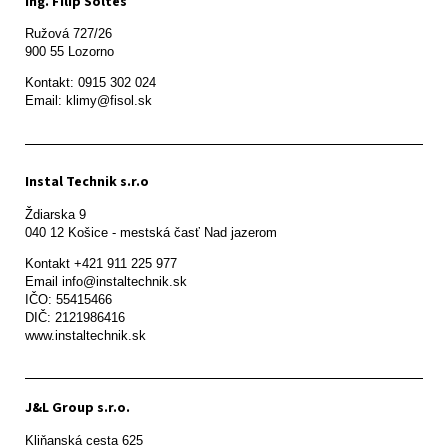
Ing. Filip Šoltés
Ružová 727/26

900 55 Lozorno
Kontakt: 0915 302 024

Email: klimy@fisol.sk
Instal Technik s.r.o
Ždiarska 9

Kontakt +421 911 225 977

Email info@instaltechnik.sk

IČO: 55415466

DIČ: 2121986416

www.instaltechnik.sk
J&L Group s.r.o.
Kliňanská cesta 625
