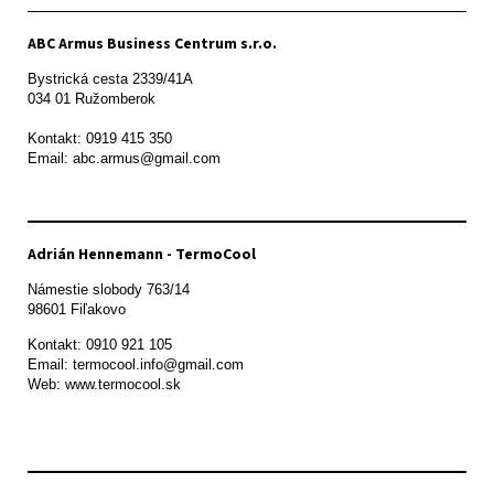
ABC Armus Business Centrum s.r.o.
Bystrická cesta 2339/41A   

034 01 Ružomberok

Kontakt: 0919 415 350

Adrián Hennemann - TermoCool
Námestie slobody 763/14

98601 Fiľakovo
Kontakt: 0910 921 105

Email: termocool.info@gmail.com

Web: www.termocool.sk
