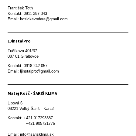
František Toth 

Kontakt: 0911 397 343

Email: kosickevodare@gmail.com
LJinstalPro
Fučíkova 401/37

087 01 Giraltovce
Kontakt: 0918 242 057

Email: ljinstalpro@gmail.com
Matej Košč - ŠARIŠ KLIMA
Lipová 6

08221 Veľký Šariš - Kanaš 
Kontakt: +421 917293387

               +421 905721776

Email: info@sarisklima.sk
