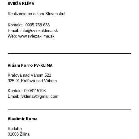
SVIEŽA KLÍMA
Realizácia po celom Slovensku!

Kontakt:  0905 758 638

Email: info@sviezaklima.sk

Web: www.sviezaklima.sk
Viliam Forro FV-KLIMA
Kráľová nad Váhom 521

Kontakt: 0908115198

Email: fvklima9@gmail.com
Vladimír Koma
Budatín 

01003 Žilina
