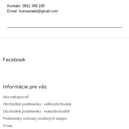
Kontakt: 0911 349 190

Z
á
p
ä
Facebook
t
i
e
Informácie pre vás
Ako nakupovať
Obchodné podmienky - veľkoobchodné
Obchodné podmienky - maloobchodné
Podmienky ochrany osobných údajov
O nás