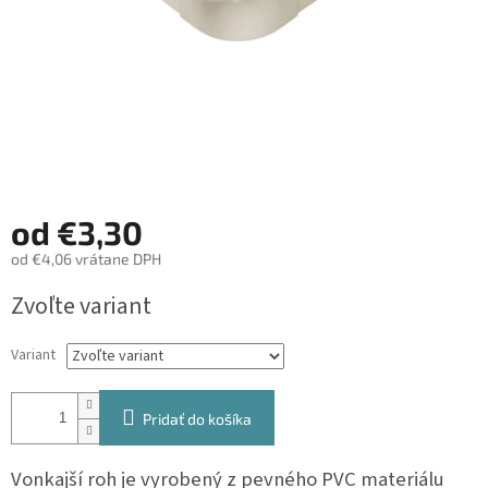
od
€3,30
od
€4,06
vrátane DPH
Jednotková
Zvoľte variant
cena:
Variant
Pridať do košíka
Vonkajší roh je vyrobený z pevného PVC materiálu