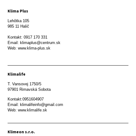
Klima Plus
Lehôtka 105

985 11 Halič

Kontakt: 0917 170 331

Email: klimaplus@centrum.sk

Klimalife
T. Vansovej 1750/5 

97901 Rimavská Sobota 
Kontakt:0951604907

Email: klimalifeinfo@gmail.com 

Web: www.klimalife.sk 
Klimeon s.r.o.