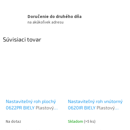
Doručenie do druhého dňa
na akúkoľvek adresu
Súvisiaci tovar
Nastaviteľný roh plochý
Nastaviteľný roh vnútorný
0622PR BIELY
Plastový
0620IR BIELY
Plastový
program
program
Na dotaz
Skladom
(>5 ks)