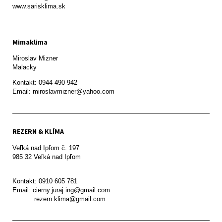
www.sarisklima.sk
Mimaklima
Miroslav Mizner

Malacky
Kontakt: 0944 490 942

REZERN & KLÍMA
Veľká nad Ipľom č. 197

985 32 Veľká nad Ipľom

Kontakt: 0910 605 781

Email: cierny.juraj.ing@gmail.com

           rezern.klima@gmail.com