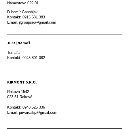
Námestovo 029 01 
Ľubomír Ganobjak

Kontakt: 0915 531 383

Email: jlgroupsro@gmail.com
Juraj Nemeš
Tornaľa

Kontakt: 0948 801 082
KIKMONT S.R.O.
Raková 1542

023 51 Raková 

Kontakt: 0948 525 336

Email: privarcakp@gmail.com