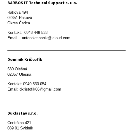
BARBOS IT Technical Support s. r. o.
Raková 494

02351 Raková 

Okres Čadca
Kontakt:  0948 449 533

Email :  antonolesnanik@icloud.com
Dominik Krištofík
580 Olešná

Kontakt: 0949 530 054

Email: dkristofik06@gmail.com
Duklastav s.r.o.
Centrálna 421

089 01 Svidník