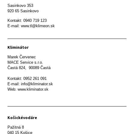
Sasinkovo 353

920 65 Sasinkovo
Kontakt: 0940 719 123

E-mail: www.tl@klimeon.sk
Kliminátor
Marek Červenec

MACE Service s.r.o.

Častá 824,  90089 Častá

Kontakt: 0952 261 091

E-mail: info@kliminator.sk

Web: www.kliminator.sk
Košickévodáre
Pažitná 8
