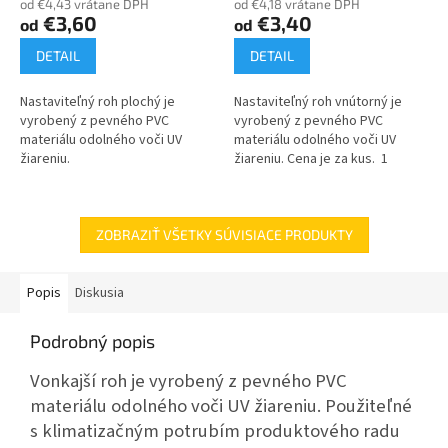
od €4,43 vrátane DPH
od €4,18 vrátane DPH
€3,60
€3,40
od
od
DETAIL
DETAIL
Nastaviteľný roh plochý je
Nastaviteľný roh vnútorný je
vyrobený z pevného PVC
vyrobený z pevného PVC
materiálu odolného voči UV
materiálu odolného voči UV
žiareniu.
žiareniu. Cena je za kus. 1
balenie = 6 ks
ZOBRAZIŤ VŠETKY SÚVISIACE PRODUKTY
Popis
Diskusia
Podrobný popis
Vonkajší roh je vyrobený z pevného PVC
materiálu odolného voči UV žiareniu. Použiteľné
s klimatizačným potrubím produktového radu