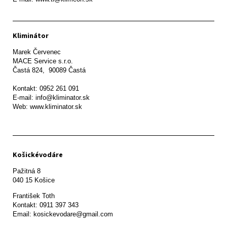
Kliminátor
Marek Červenec

MACE Service s.r.o.

Častá 824,  90089 Častá

Kontakt: 0952 261 091

E-mail: info@kliminator.sk

Web: www.kliminator.sk
Košickévodáre
Pažitná 8

František Toth 

Kontakt: 0911 397 343

Email: kosickevodare@gmail.com