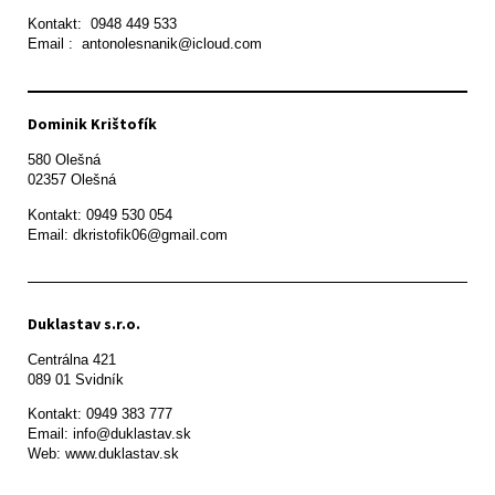
Kontakt:  0948 449 533

Email :  antonolesnanik@icloud.com
Dominik Krištofík
580 Olešná

Kontakt: 0949 530 054

Email: dkristofik06@gmail.com
Duklastav s.r.o.
Centrálna 421

089 01 Svidník
Kontakt: 0949 383 777

Email: info@duklastav.sk

Web: www.duklastav.sk