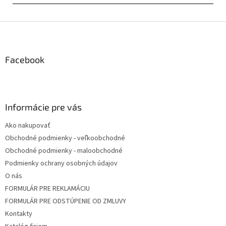
Z
á
p
ä
Facebook
t
i
e
Informácie pre vás
Ako nakupovať
Obchodné podmienky - veľkoobchodné
Obchodné podmienky - maloobchodné
Podmienky ochrany osobných údajov
O nás
FORMULÁR PRE REKLAMÁCIU
FORMULÁR PRE ODSTÚPENIE OD ZMLUVY
Kontakty