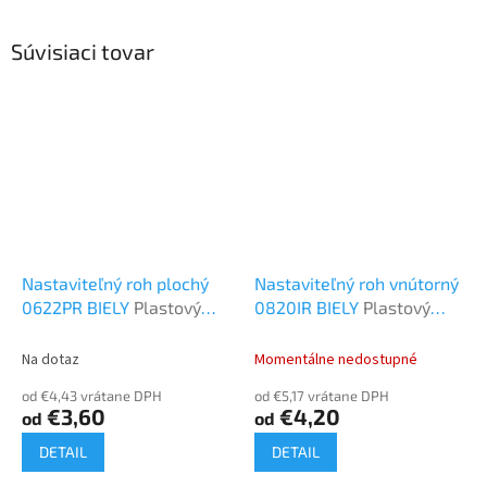
Súvisiaci tovar
Nastaviteľný roh plochý
Nastaviteľný roh vnútorný
0622PR BIELY
Plastový
0820IR BIELY
Plastový
program
program
Na dotaz
Momentálne nedostupné
od €4,43 vrátane DPH
od €5,17 vrátane DPH
€3,60
€4,20
od
od
DETAIL
DETAIL