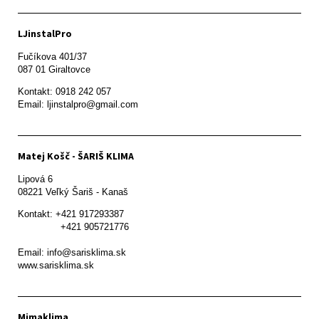
LJinstalPro
Fučíkova 401/37

087 01 Giraltovce
Kontakt: 0918 242 057

Email: ljinstalpro@gmail.com
Matej Košč - ŠARIŠ KLIMA
Lipová 6

08221 Veľký Šariš - Kanaš 
Kontakt: +421 917293387

               +421 905721776

Email: info@sarisklima.sk

www.sarisklima.sk
Mimaklima