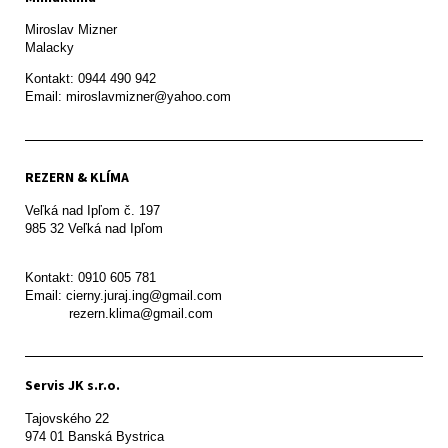
Miroslav Mizner

Malacky
Kontakt: 0944 490 942

REZERN & KLÍMA
Veľká nad Ipľom č. 197

985 32 Veľká nad Ipľom

Kontakt: 0910 605 781

Email: cierny.juraj.ing@gmail.com

           rezern.klima@gmail.com
Servis JK s.r.o.
Tajovského 22

974 01 Banská Bystrica
