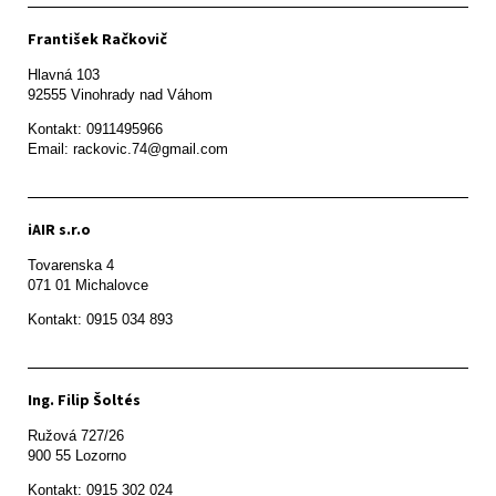
František Račkovič
Hlavná 103

92555 Vinohrady nad Váhom
Kontakt: 0911495966

Email: rackovic.74@gmail.com
iAIR s.r.o
Tovarenska 4

071 01 Michalovce 
Ing. Filip Šoltés
Ružová 727/26

900 55 Lozorno
Kontakt: 0915 302 024
