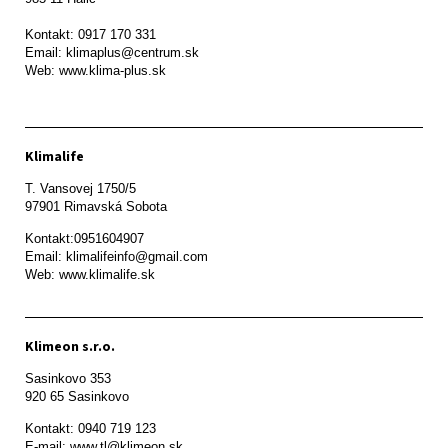
Kontakt: 0917 170 331

Email: klimaplus@centrum.sk

Klimalife
T. Vansovej 1750/5 

97901 Rimavská Sobota 
Kontakt:0951604907

Email: klimalifeinfo@gmail.com 

Web: www.klimalife.sk 
Klimeon s.r.o.
Sasinkovo 353

920 65 Sasinkovo
Kontakt: 0940 719 123

E-mail: www.tl@klimeon.sk