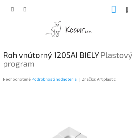
Prejsť
NÁKUP
na
obsah
KOŠÍK
Roh vnútorný 1205AI BIELY
Plastový
program
Priemerné
Neohodnotené
Podrobnosti hodnotenia
Značka:
Artiplastic
hodnotenie
produktu
je
0,0
z
5
hviezdičiek.