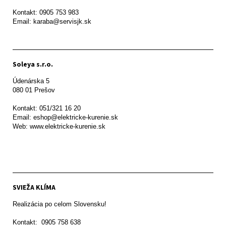
Kontakt: 0905 753 983

Email: karaba@servisjk.sk 
Soleya s.r.o.
Údenárska 5

080 01 Prešov  

Kontakt: 051/321 16 20

Email: eshop@elektricke-kurenie.sk

Web: www.elektricke-kurenie.sk

SVIEŽA KLÍMA
Realizácia po celom Slovensku!

Kontakt:  0905 758 638
