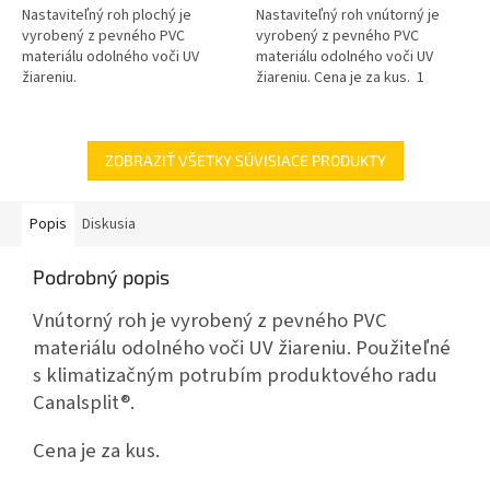
Nastaviteľný roh plochý je
Nastaviteľný roh vnútorný je
vyrobený z pevného PVC
vyrobený z pevného PVC
materiálu odolného voči UV
materiálu odolného voči UV
žiareniu.
žiareniu. Cena je za kus. 1
balenie = 4 ks
ZOBRAZIŤ VŠETKY SÚVISIACE PRODUKTY
Popis
Diskusia
Podrobný popis
Vnútorný roh je vyrobený z pevného PVC
materiálu odolného voči UV žiareniu. Použiteľné
s klimatizačným potrubím produktového radu
Canalsplit®.
Cena je za kus.