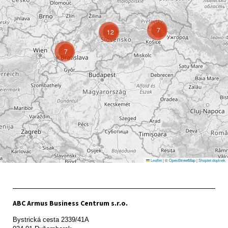
7
12
7
Leaflet
|
©
OpenStreetMap
|
Shoptet doplnek
ABC Armus Business Centrum s.r.o.
Bystrická cesta 2339/41A   
