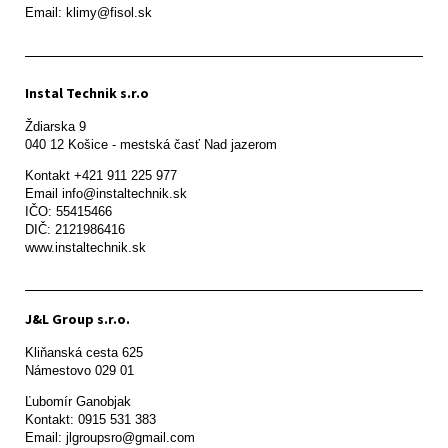
Email: klimy@fisol.sk
Instal Technik s.r.o
Ždiarska 9

Kontakt +421 911 225 977

Email info@instaltechnik.sk

IČO: 55415466

DIČ: 2121986416

www.instaltechnik.sk
J&L Group s.r.o.
Kliňanská cesta 625

Námestovo 029 01 
Ľubomír Ganobjak

Kontakt: 0915 531 383

Email: jlgroupsro@gmail.com