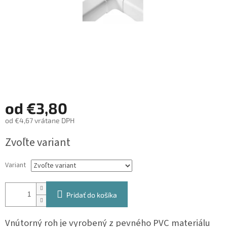
od
€3,80
od
€4,67
vrátane DPH
Jednotková
Zvoľte variant
cena:
Variant
Pridať do košíka
Vnútorný roh je vyrobený z pevného PVC materiálu