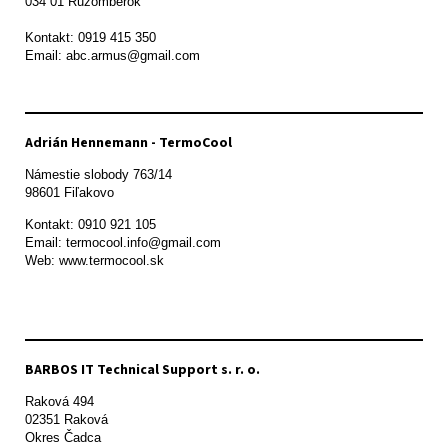
034 01 Ružomberok

Kontakt: 0919 415 350

Adrián Hennemann - TermoCool
Námestie slobody 763/14

98601 Fiľakovo
Kontakt: 0910 921 105

Email: termocool.info@gmail.com

Web: www.termocool.sk

BARBOS IT Technical Support s. r. o.
Raková 494

02351 Raková 

Okres Čadca