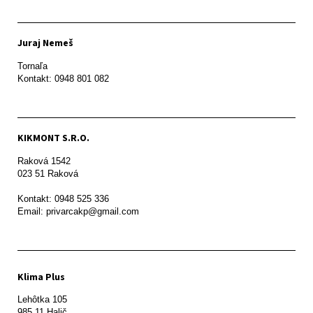
Juraj Nemeš
Tornaľa

Kontakt: 0948 801 082
KIKMONT S.R.O.
Raková 1542

023 51 Raková 

Kontakt: 0948 525 336

Email: privarcakp@gmail.com
Klima Plus
Lehôtka 105

985 11 Halič
