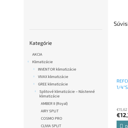
Súvis
Preskočiť
Kategórie
kategórie
AKCIA
Klimatizácie
INVENTOR klimatizácie
VIVAX klimatizácie
REFC
GREE klimatizácie
1/4"S
Splitové klimatizácie – Nástenné
1/2"
klimatizácie
reduk
AMBER II (Royal)
€15,62
AIRY SPLIT
€12
COSMO PRO
CLIVIA SPLIT
D