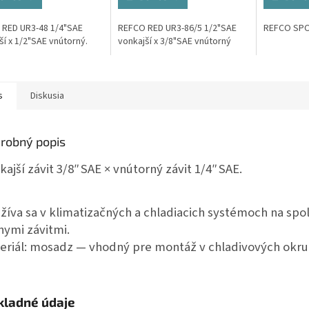
RED UR3-48 1/4"SAE
REFCO RED UR3-86/5 1/2"SAE
REFCO SPO
ší x 1/2"SAE vnútorný.
vonkajší x 3/8"SAE vnútorný
s
Diskusia
robný popis
kajší závit 3/8″ SAE × vnútorný závit 1/4″ SAE.
žíva sa v klimatizačných a chladiacich systémoch na sp
nymi závitmi.
eriál: mosadz — vhodný pre montáž v chladivových okru
ladné údaje