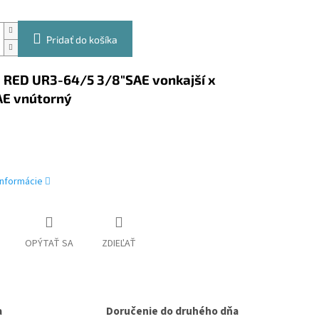
Pridať do košíka
 RED UR3-64/5 3/8"SAE vonkajší x
AE vnútorný
informácie
OPÝTAŤ SA
ZDIEĽAŤ
a
Doručenie do druhého dňa