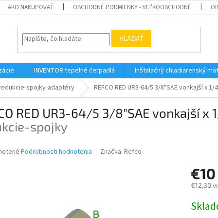
AKO NAKUPOVAŤ
OBCHODNÉ PODMIENKY - VEĽKOOBCHODNÉ
OB
HĽADAŤ
zácie
INVENTOR tepelné čerpadlá
Inštalačný chladiarenský mat
redukcie-spojky-adaptéry
REFCO RED UR3-64/5 3/8"SAE vonkajší x 1/
CO RED UR3-64/5 3/8"SAE vonkajší x 
ukcie-spojky
né
notené
Podrobnosti hodnotenia
Značka:
Refco
nie
€10
u
€12,30 v
Jednotk
Skla
cena:
iek.