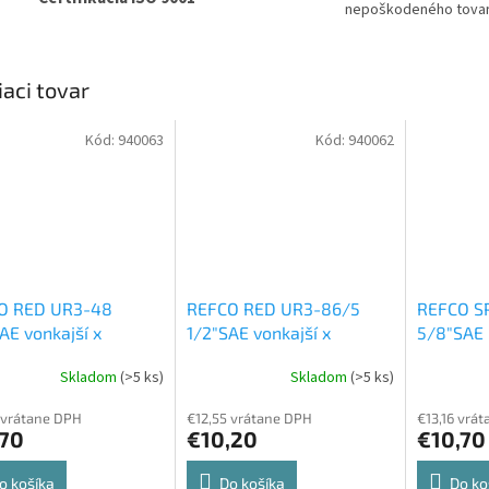
nepoškodeného tova
iaci tovar
Kód:
940063
Kód:
940062
O RED UR3-48
REFCO RED UR3-86/5
REFCO S
AE vonkajší x
1/2"SAE vonkajší x
5/8"SAE
SAE vnútorný
Matice-
3/8"SAE vnútorný
redukcie
Skladom
(>5 ks)
Skladom
(>5 ks)
cie-spojky
Matice-redukcie-spojky
 vrátane DPH
€12,55 vrátane DPH
€13,16 vrá
,70
€10,20
€10,70
o košíka
Do košíka
Do ko