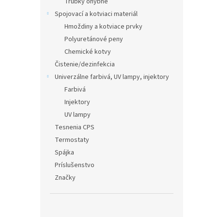
Trubky ohybné
Spojovací a kotviaci materiál
Hmoždiny a kotviace prvky
Polyuretánové peny
Chemické kotvy
Čistenie/dezinfekcia
Univerzálne farbivá, UV lampy, injektory
Farbivá
Injektory
UV lampy
Tesnenia CPS
Termostaty
Spájka
Príslušenstvo
Značky