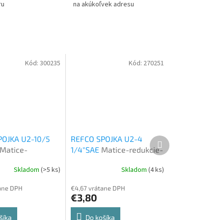
ru
na akúkoľvek adresu
Kód:
300235
Kód:
270251
POJKA U2-10/5
REFCO SPOJKA U2-4
Ďalší
produkt
Matice-
1/4"SAE
Matice-redukcie-
-spojky
spojky
Skladom
(>5 ks)
Skladom
(4 ks)
tane DPH
€4,67 vrátane DPH
€3,80
šíka
Do košíka