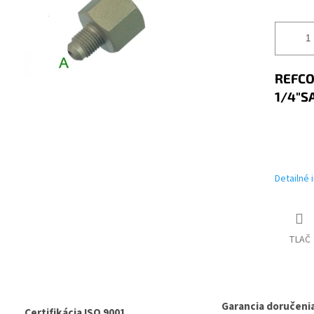
REFCO
1/4"S
Detailné 
TLAČ
Garancia doručeni
Certifikácia ISO 9001