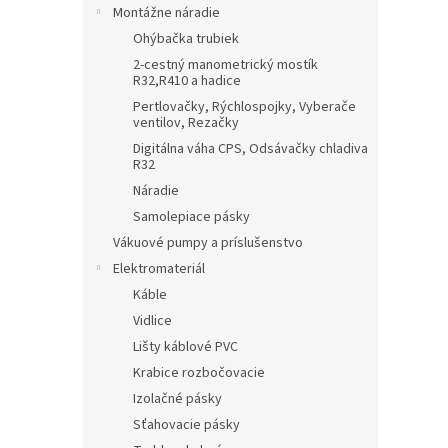
Montážne náradie
Ohýbačka trubiek
2-cestný manometrický mostík
R32,R410 a hadice
Pertlovačky, Rýchlospojky, Vyberače
ventilov, Rezačky
Digitálna váha CPS, Odsávačky chladiva
R32
Náradie
Samolepiace pásky
Vákuové pumpy a príslušenstvo
Elektromateriál
Káble
Vidlice
Lišty káblové PVC
Krabice rozbočovacie
Izolačné pásky
Sťahovacie pásky