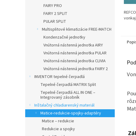
FAIRY PRO
REFCO 
FAIRY 2 SPLIT
vonkaj
PULAR SPLIT
Multisplitové klimatizácie FREE-MATCH
Kondenzačné jednotky
Popi
Vnútorná nástenná jednotka AIRY
Vnútorná nástenná jednotka PULAR
Vnútorná nástenná jednotka CLIVIA
Pod
Vnútorná nástenná jednotka FAIRY 2
Von
INVENTOR tepelné čerpadlá
Tepelné čerpadlá MATRIX Split
Tepelné čerpadlá ALL IN ONE –
Pou
Integrovaný zásobník
rôz
Inštalačný chladiarenský materiál
Mat
Matice-redukcie-spojky-adaptéry
Matice – redukcie
Redukcie a spojky
Zák