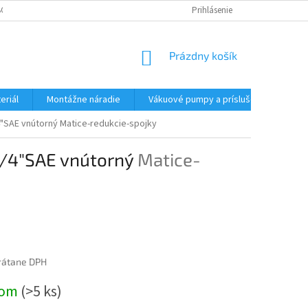
CHODNÉ PODMIENKY - MALOOBCHODNÉ
PODMIENKY OCHRANY OSOBNÝC
Prihlásenie
NÁKUPNÝ
Prázdny košík
KOŠÍK
eriál
Montážne náradie
Vákuové pumpy a príslušenstvo
4"SAE vnútorný
Matice-redukcie-spojky
1/4"SAE vnútorný
Matice-
rátane DPH
ová
dom
(>5 ks)