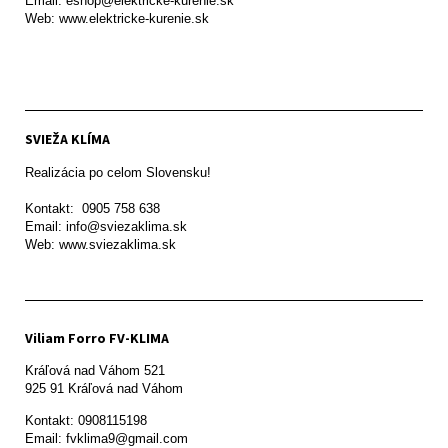
Email: eshop@elektricke-kurenie.sk

Web: www.elektricke-kurenie.sk

SVIEŽA KLÍMA
Realizácia po celom Slovensku!

Kontakt:  0905 758 638

Email: info@sviezaklima.sk

Web: www.sviezaklima.sk
Viliam Forro FV-KLIMA
Kráľová nad Váhom 521

Kontakt: 0908115198

Email: fvklima9@gmail.com