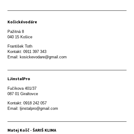
Košickévodáre
Pažitná 8

František Toth 

Kontakt: 0911 397 343

Email: kosickevodare@gmail.com
LJinstalPro
Fučíkova 401/37

087 01 Giraltovce
Kontakt: 0918 242 057

Email: ljinstalpro@gmail.com
Matej Košč - ŠARIŠ KLIMA