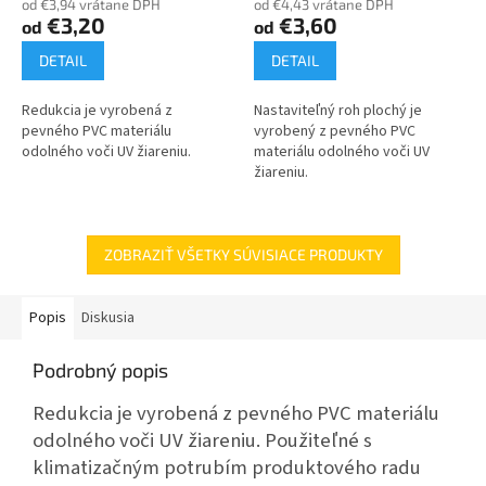
od €3,94 vrátane DPH
od €4,43 vrátane DPH
€3,20
€3,60
od
od
DETAIL
DETAIL
Redukcia je vyrobená z
Nastaviteľný roh plochý je
pevného PVC materiálu
vyrobený z pevného PVC
odolného voči UV žiareniu.
materiálu odolného voči UV
žiareniu.
ZOBRAZIŤ VŠETKY SÚVISIACE PRODUKTY
Popis
Diskusia
Podrobný popis
Redukcia je vyrobená z pevného PVC materiálu
odolného voči UV žiareniu. Použiteľné s
klimatizačným potrubím produktového radu