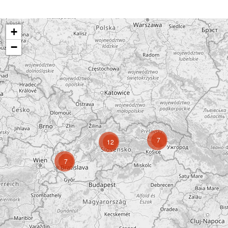
+
−
7
12
7