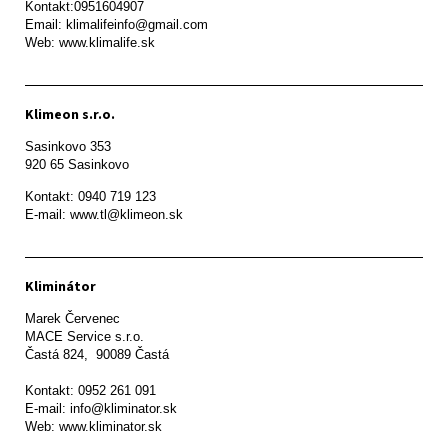
Kontakt:0951604907

Email: klimalifeinfo@gmail.com 

Web: www.klimalife.sk 
Klimeon s.r.o.
Sasinkovo 353

920 65 Sasinkovo
Kontakt: 0940 719 123

E-mail: www.tl@klimeon.sk
Kliminátor
Marek Červenec

MACE Service s.r.o.

Častá 824,  90089 Častá

Kontakt: 0952 261 091

E-mail: info@kliminator.sk

Web: www.kliminator.sk