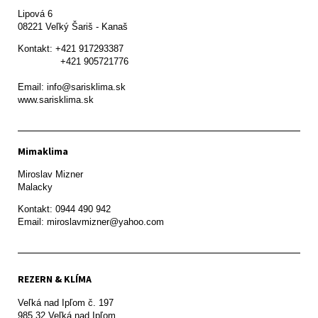
Lipová 6

08221 Veľký Šariš - Kanaš 
Kontakt: +421 917293387

               +421 905721776

Email: info@sarisklima.sk

www.sarisklima.sk
Mimaklima
Miroslav Mizner

Malacky
Kontakt: 0944 490 942

REZERN & KLÍMA
Veľká nad Ipľom č. 197

985 32 Veľká nad Ipľom
