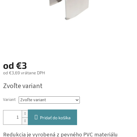
od
€3
od
€3,69
vrátane DPH
Jednotková
Zvoľte variant
cena:
Variant
Pridať do košíka
Redukcia je vyrobená z pevného PVC materiálu