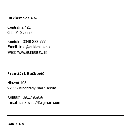
Duklastav s.r.o.
Centrálna 421

089 01 Svidník
Kontakt: 0949 383 777

Email: info@duklastav.sk

Web: www.duklastav.sk
František Račkovič
Hlavná 103

92555 Vinohrady nad Váhom
Kontakt: 0911495966

Email: rackovic.74@gmail.com
iAIR s.r.o