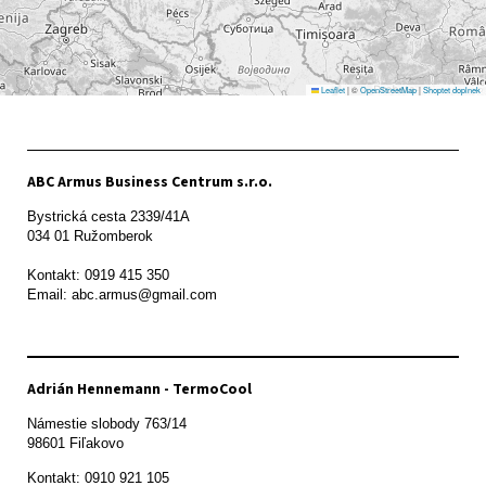
Leaflet
|
©
OpenStreetMap
|
Shoptet doplnek
ABC Armus Business Centrum s.r.o.
Bystrická cesta 2339/41A   

034 01 Ružomberok

Kontakt: 0919 415 350

Adrián Hennemann - TermoCool
Námestie slobody 763/14

98601 Fiľakovo
Kontakt: 0910 921 105
