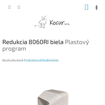
Prejsť
NÁKUP
na
obsah
KOŠÍK
Redukcia 8060RI biela
Plastový
program
Priemerné
Neohodnotené
Podrobnosti hodnotenia
hodnotenie
produktu
je
0,0
z
5
hviezdičiek.