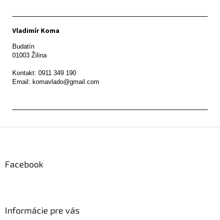
Vladimír Koma
Budatín 

01003 Žilina

Kontakt: 0911 349 190

Z
á
p
ä
Facebook
t
i
e
Informácie pre vás