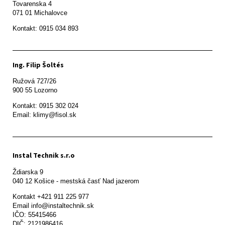
Tovarenska 4

071 01 Michalovce 
Ing. Filip Šoltés
Ružová 727/26

900 55 Lozorno
Kontakt: 0915 302 024

Email: klimy@fisol.sk
Instal Technik s.r.o
Ždiarska 9

Kontakt +421 911 225 977

Email info@instaltechnik.sk

IČO: 55415466

DIČ: 2121986416
