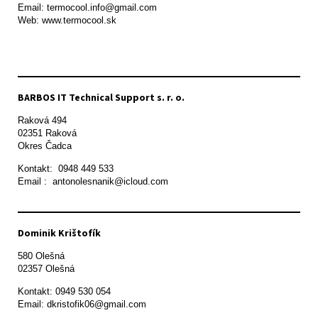
Email: termocool.info@gmail.com

Web: www.termocool.sk

BARBOS IT Technical Support s. r. o.
Raková 494

02351 Raková 

Okres Čadca
Kontakt:  0948 449 533

Email :  antonolesnanik@icloud.com
Dominik Krištofík
580 Olešná

Kontakt: 0949 530 054

Email: dkristofik06@gmail.com