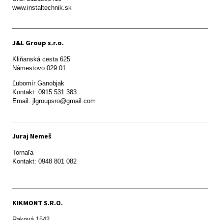
www.instaltechnik.sk
J&L Group s.r.o.
Kliňanská cesta 625

Námestovo 029 01 
Ľubomír Ganobjak

Kontakt: 0915 531 383

Email: jlgroupsro@gmail.com
Juraj Nemeš
Tornaľa

Kontakt: 0948 801 082
KIKMONT S.R.O.
Raková 1542
