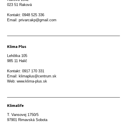
023 51 Raková 

Kontakt: 0948 525 336

Email: privarcakp@gmail.com
Klima Plus
Lehôtka 105

985 11 Halič

Kontakt: 0917 170 331

Email: klimaplus@centrum.sk

Klimalife
T. Vansovej 1750/5 

97901 Rimavská Sobota 