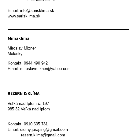
Email: info@sarisklima.sk

www.sarisklima.sk
Mimaklima
Miroslav Mizner

Malacky
Kontakt: 0944 490 942

REZERN & KLÍMA
Veľká nad Ipľom č. 197

985 32 Veľká nad Ipľom

Kontakt: 0910 605 781

Email: cierny.juraj.ing@gmail.com

           rezern.klima@gmail.com