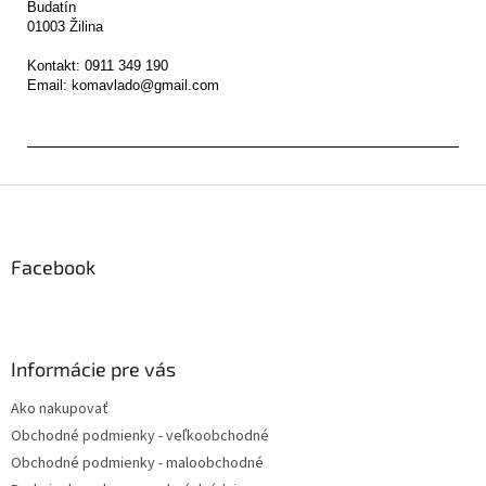
Budatín 

01003 Žilina

Kontakt: 0911 349 190

Z
á
p
ä
Facebook
t
i
e
Informácie pre vás
Ako nakupovať
Obchodné podmienky - veľkoobchodné
Obchodné podmienky - maloobchodné