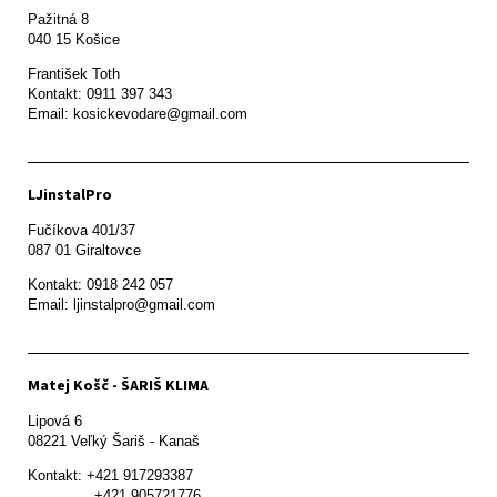
Pažitná 8

František Toth 

Kontakt: 0911 397 343

Email: kosickevodare@gmail.com
LJinstalPro
Fučíkova 401/37

087 01 Giraltovce
Kontakt: 0918 242 057

Email: ljinstalpro@gmail.com
Matej Košč - ŠARIŠ KLIMA
Lipová 6

08221 Veľký Šariš - Kanaš 
Kontakt: +421 917293387

               +421 905721776
