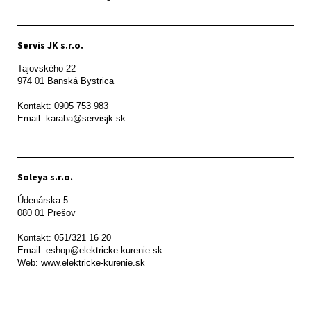
Servis JK s.r.o.
Tajovského 22

974 01 Banská Bystrica

Kontakt: 0905 753 983

Email: karaba@servisjk.sk 
Soleya s.r.o.
Údenárska 5

080 01 Prešov  

Kontakt: 051/321 16 20

Email: eshop@elektricke-kurenie.sk

Web: www.elektricke-kurenie.sk
