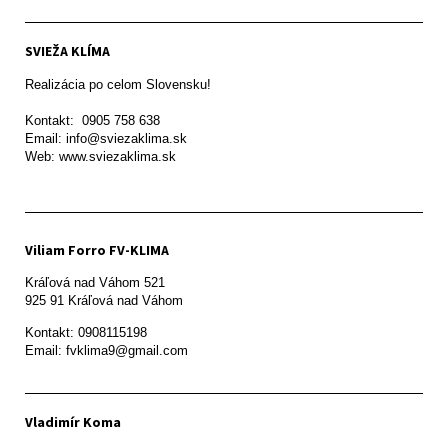
SVIEŽA KLÍMA
Realizácia po celom Slovensku!

Kontakt:  0905 758 638

Email: info@sviezaklima.sk

Web: www.sviezaklima.sk
Viliam Forro FV-KLIMA
Kráľová nad Váhom 521

Kontakt: 0908115198

Email: fvklima9@gmail.com
Vladimír Koma