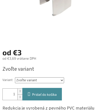
od
€3
od
€3,69
vrátane DPH
Jednotková
Zvoľte variant
cena:
Variant
Pridať do košíka
Redukcia je vyrobená z pevného PVC materiálu