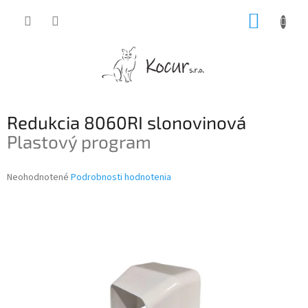
Prejsť
NÁKUP
na
obsah
KOŠÍK
Redukcia 8060RI slonovinová
Plastový program
Priemerné
Neohodnotené
Podrobnosti hodnotenia
hodnotenie
produktu
je
0,0
z
5
hviezdičiek.