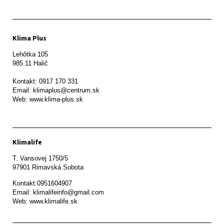
Klima Plus
Lehôtka 105

985 11 Halič

Kontakt: 0917 170 331

Email: klimaplus@centrum.sk

Klimalife
T. Vansovej 1750/5 

97901 Rimavská Sobota 
Kontakt:0951604907

Email: klimalifeinfo@gmail.com 

Web: www.klimalife.sk 