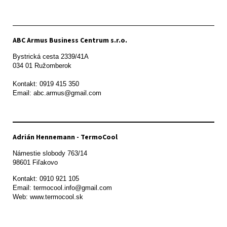
ABC Armus Business Centrum s.r.o.
Bystrická cesta 2339/41A   

034 01 Ružomberok

Kontakt: 0919 415 350

Adrián Hennemann - TermoCool
Námestie slobody 763/14

98601 Fiľakovo
Kontakt: 0910 921 105

Email: termocool.info@gmail.com

Web: www.termocool.sk
