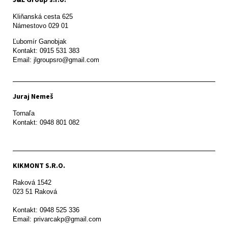
J&L Group s.r.o.
Kliňanská cesta 625

Námestovo 029 01 
Ľubomír Ganobjak

Kontakt: 0915 531 383

Email: jlgroupsro@gmail.com
Juraj Nemeš
Tornaľa

Kontakt: 0948 801 082
KIKMONT S.R.O.
Raková 1542

023 51 Raková 

Kontakt: 0948 525 336

Email: privarcakp@gmail.com