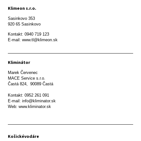
Klimeon s.r.o.
Sasinkovo 353

920 65 Sasinkovo
Kontakt: 0940 719 123

E-mail: www.tl@klimeon.sk
Kliminátor
Marek Červenec

MACE Service s.r.o.

Častá 824,  90089 Častá

Kontakt: 0952 261 091

E-mail: info@kliminator.sk

Web: www.kliminator.sk
Košickévodáre