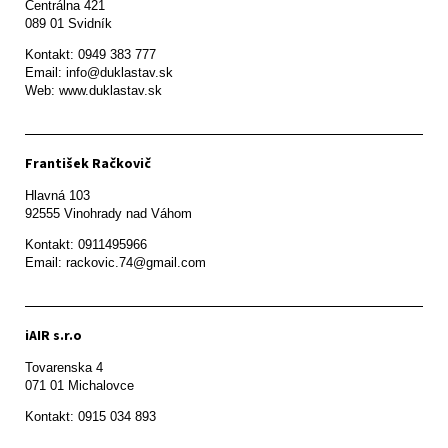
Centrálna 421

089 01 Svidník
Kontakt: 0949 383 777

Email: info@duklastav.sk

Web: www.duklastav.sk
František Račkovič
Hlavná 103

92555 Vinohrady nad Váhom
Kontakt: 0911495966

Email: rackovic.74@gmail.com
iAIR s.r.o
Tovarenska 4

071 01 Michalovce 