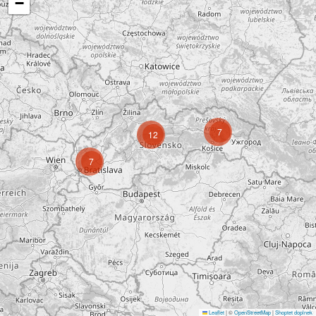
−
7
12
7
Leaflet
|
©
OpenStreetMap
|
Shoptet doplnek