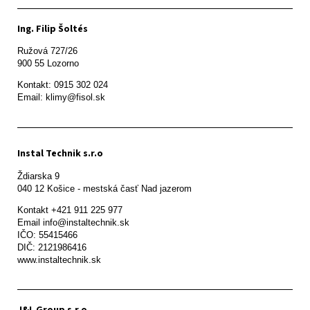
Ing. Filip Šoltés
Ružová 727/26

900 55 Lozorno
Kontakt: 0915 302 024

Email: klimy@fisol.sk
Instal Technik s.r.o
Ždiarska 9

Kontakt +421 911 225 977

Email info@instaltechnik.sk

IČO: 55415466

DIČ: 2121986416

www.instaltechnik.sk