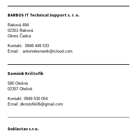
BARBOS IT Technical Support s. r. o.
Raková 494

02351 Raková 

Okres Čadca
Kontakt:  0948 449 533

Email :  antonolesnanik@icloud.com
Dominik Krištofík
580 Olešná

Kontakt: 0949 530 054

Email: dkristofik06@gmail.com
Duklastav s.r.o.