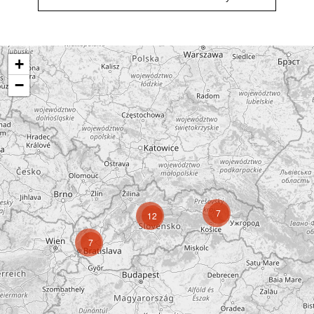
+
−
7
12
7