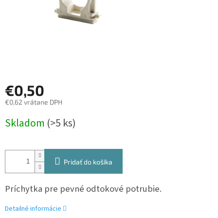
€0,50
€0,62 vrátane DPH
Jednotková
Skladom
(>5 ks)
cena:
Pridať do košíka
Príchytka pre pevné odtokové potrubie.
Detailné informácie