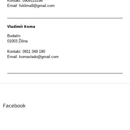
Kontakt: 0908115198

Email: fvklima9@gmail.com
Vladimír Koma
Budatín 

01003 Žilina

Kontakt: 0911 349 190

Z
á
p
ä
Facebook
t
i
e