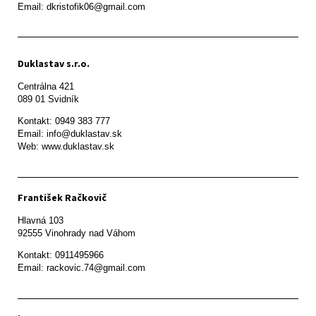
Email: dkristofik06@gmail.com
Duklastav s.r.o.
Centrálna 421

089 01 Svidník
Kontakt: 0949 383 777

Email: info@duklastav.sk

Web: www.duklastav.sk
František Račkovič
Hlavná 103

92555 Vinohrady nad Váhom
Kontakt: 0911495966

Email: rackovic.74@gmail.com