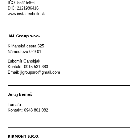
IČO: 55415466

DIČ: 2121986416

www.instaltechnik.sk
J&L Group s.r.o.
Kliňanská cesta 625

Námestovo 029 01 
Ľubomír Ganobjak

Kontakt: 0915 531 383

Email: jlgroupsro@gmail.com
Juraj Nemeš
Tornaľa

Kontakt: 0948 801 082
KIKMONT S.R.O.