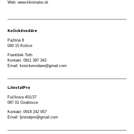
Web: www.kliminator.sk
Košickévodáre
Pažitná 8

František Toth 

Kontakt: 0911 397 343

Email: kosickevodare@gmail.com
LJinstalPro
Fučíkova 401/37

087 01 Giraltovce
Kontakt: 0918 242 057

Email: ljinstalpro@gmail.com