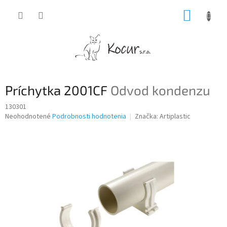
Prejsť
NÁKUP
na
obsah
KOŠÍK
Príchytka 2001CF
Odvod kondenzu
130301
Priemerné
Neohodnotené
Podrobnosti hodnotenia
Značka:
Artiplastic
hodnotenie
produktu
je
0,0
z
5
hviezdičiek.