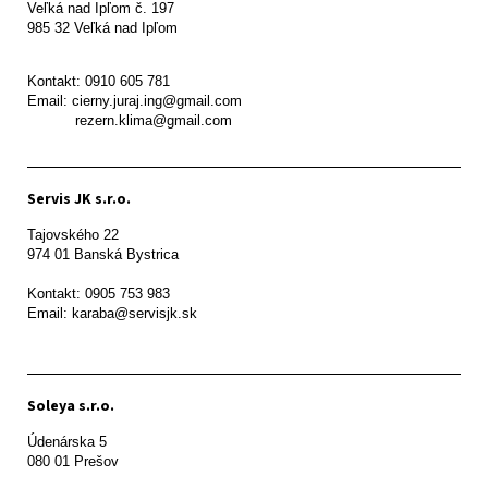
Veľká nad Ipľom č. 197

985 32 Veľká nad Ipľom

Kontakt: 0910 605 781

Email: cierny.juraj.ing@gmail.com

           rezern.klima@gmail.com
Servis JK s.r.o.
Tajovského 22

974 01 Banská Bystrica

Kontakt: 0905 753 983

Email: karaba@servisjk.sk 
Soleya s.r.o.
Údenárska 5

080 01 Prešov  
