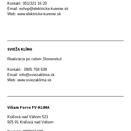
Kontakt: 051/321 16 20

Email: eshop@elektricke-kurenie.sk

Web: www.elektricke-kurenie.sk

SVIEŽA KLÍMA
Realizácia po celom Slovensku!

Kontakt:  0905 758 638

Email: info@sviezaklima.sk

Web: www.sviezaklima.sk
Viliam Forro FV-KLIMA
Kráľová nad Váhom 521
