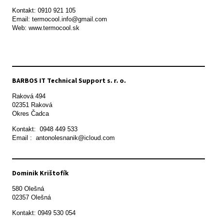
Kontakt: 0910 921 105

Email: termocool.info@gmail.com

Web: www.termocool.sk

BARBOS IT Technical Support s. r. o.
Raková 494

02351 Raková 

Okres Čadca
Kontakt:  0948 449 533

Email :  antonolesnanik@icloud.com
Dominik Krištofík
580 Olešná

Kontakt: 0949 530 054
