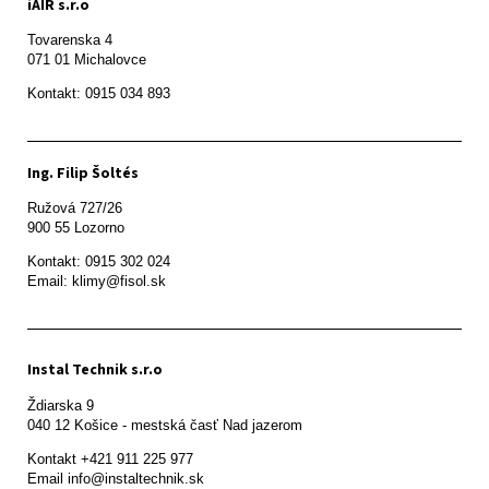
iAIR s.r.o
Tovarenska 4

071 01 Michalovce 
Ing. Filip Šoltés
Ružová 727/26

900 55 Lozorno
Kontakt: 0915 302 024

Email: klimy@fisol.sk
Instal Technik s.r.o
Ždiarska 9

Kontakt +421 911 225 977

Email info@instaltechnik.sk
