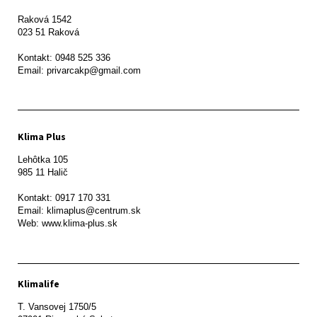
Raková 1542

023 51 Raková 

Kontakt: 0948 525 336

Email: privarcakp@gmail.com
Klima Plus
Lehôtka 105

985 11 Halič

Kontakt: 0917 170 331

Email: klimaplus@centrum.sk

Klimalife
T. Vansovej 1750/5 
