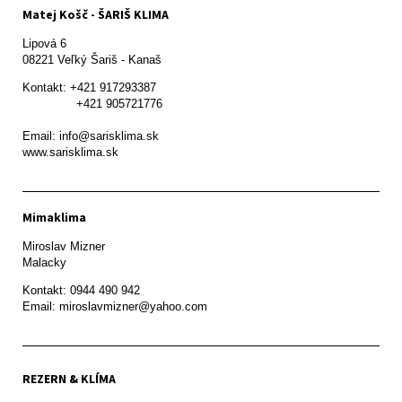
Matej Košč - ŠARIŠ KLIMA
Lipová 6

08221 Veľký Šariš - Kanaš 
Kontakt: +421 917293387

               +421 905721776

Email: info@sarisklima.sk

www.sarisklima.sk
Mimaklima
Miroslav Mizner

Malacky
Kontakt: 0944 490 942

REZERN & KLÍMA