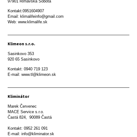
97901 Rimavská Sobota 
Kontakt:0951604907

Email: klimalifeinfo@gmail.com 

Web: www.klimalife.sk 
Klimeon s.r.o.
Sasinkovo 353

920 65 Sasinkovo
Kontakt: 0940 719 123

E-mail: www.tl@klimeon.sk
Kliminátor
Marek Červenec

MACE Service s.r.o.

Častá 824,  90089 Častá

Kontakt: 0952 261 091

E-mail: info@kliminator.sk
