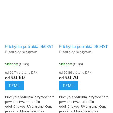
Príchytka potrubia 0603ST
Príchytka potrubia 0803ST
Plastový program
Plastový program
Skladom
(>5 ks)
Skladom
(>5 ks)
od €0,74 vrátane DPH
od €0,86 vrátane DPH
€0,60
€0,70
od
od
DETAIL
DETAIL
Príchytka potrubia je vyrobená z
Príchytka potrubia je vyrobená z
pevného PVC materiálu
pevného PVC materiálu
odolného voči UV žiareniu. Cena
odolného voči UV žiareniu. Cena
je za kus. 1 balenie = 30 ks
je za kus. 1 balenie = 30 ks