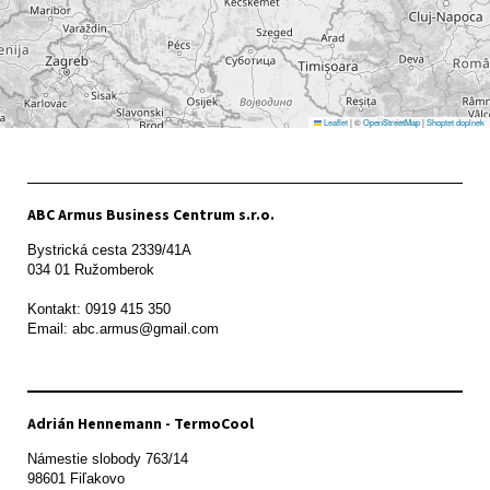
Leaflet
|
©
OpenStreetMap
|
Shoptet doplnek
ABC Armus Business Centrum s.r.o.
Bystrická cesta 2339/41A   

034 01 Ružomberok

Kontakt: 0919 415 350

Adrián Hennemann - TermoCool
Námestie slobody 763/14

98601 Fiľakovo