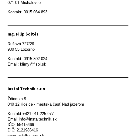
071 01 Michalovce 
Ing. Filip Šoltés
Ružová 727/26

900 55 Lozorno
Kontakt: 0915 302 024

Email: klimy@fisol.sk
Instal Technik s.r.o
Ždiarska 9

Kontakt +421 911 225 977

Email info@instaltechnik.sk

IČO: 55415466

DIČ: 2121986416

www.instaltechnik.sk