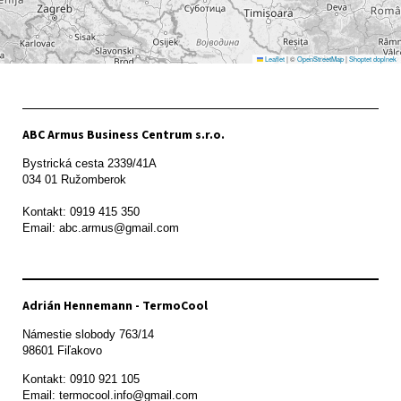
Leaflet
|
©
OpenStreetMap
|
Shoptet doplnek
ABC Armus Business Centrum s.r.o.
Bystrická cesta 2339/41A   

034 01 Ružomberok

Kontakt: 0919 415 350

Adrián Hennemann - TermoCool
Námestie slobody 763/14

98601 Fiľakovo
Kontakt: 0910 921 105

Email: termocool.info@gmail.com
