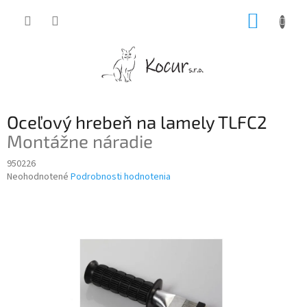
Prejsť
NÁKUP
na
obsah
KOŠÍK
Oceľový hrebeň na lamely TLFC2
Montážne náradie
950226
Priemerné
Neohodnotené
Podrobnosti hodnotenia
hodnotenie
produktu
je
0,0
z
5
hviezdičiek.