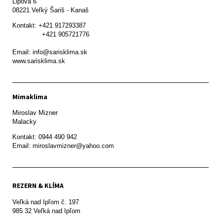
Lipová 6

08221 Veľký Šariš - Kanaš 
Kontakt: +421 917293387

               +421 905721776

Email: info@sarisklima.sk

www.sarisklima.sk
Mimaklima
Miroslav Mizner

Malacky
Kontakt: 0944 490 942

REZERN & KLÍMA
Veľká nad Ipľom č. 197

985 32 Veľká nad Ipľom
