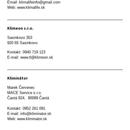
Email: klimalifeinfo@gmail.com 

Web: www.klimalife.sk 
Klimeon s.r.o.
Sasinkovo 353

920 65 Sasinkovo
Kontakt: 0940 719 123

E-mail: www.tl@klimeon.sk
Kliminátor
Marek Červenec

MACE Service s.r.o.

Častá 824,  90089 Častá

Kontakt: 0952 261 091

E-mail: info@kliminator.sk

Web: www.kliminator.sk