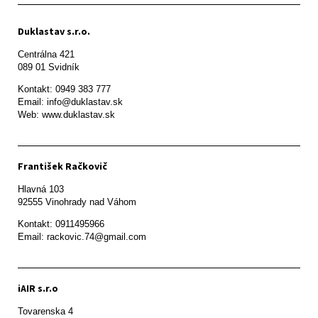
Duklastav s.r.o.
Centrálna 421

089 01 Svidník
Kontakt: 0949 383 777

Email: info@duklastav.sk

Web: www.duklastav.sk
František Račkovič
Hlavná 103

92555 Vinohrady nad Váhom
Kontakt: 0911495966

Email: rackovic.74@gmail.com
iAIR s.r.o
Tovarenska 4
