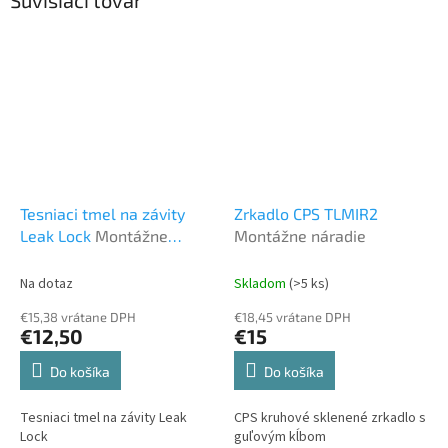
Súvisiaci tovar
Tesniaci tmel na závity
Zrkadlo CPS TLMIR2
Leak Lock
Montážne
Montážne náradie
náradie
Na dotaz
Skladom
(>5 ks)
€15,38 vrátane DPH
€18,45 vrátane DPH
€12,50
€15
Do košíka
Do košíka
Tesniaci tmel na závity Leak
CPS kruhové sklenené zrkadlo s
Lock
guľovým kĺbom