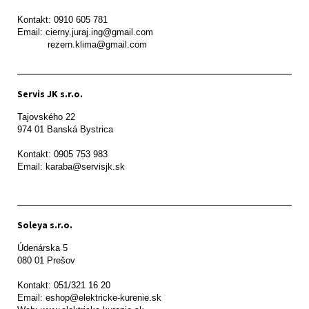
Kontakt: 0910 605 781

Email: cierny.juraj.ing@gmail.com

           rezern.klima@gmail.com
Servis JK s.r.o.
Tajovského 22

974 01 Banská Bystrica

Kontakt: 0905 753 983

Email: karaba@servisjk.sk 
Soleya s.r.o.
Údenárska 5

080 01 Prešov  

Kontakt: 051/321 16 20

Email: eshop@elektricke-kurenie.sk
