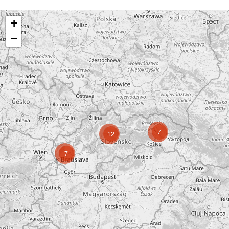
+
−
7
12
7