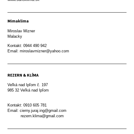
Mimaklima
Miroslav Mizner

Malacky
Kontakt: 0944 490 942

REZERN & KLÍMA
Veľká nad Ipľom č. 197

985 32 Veľká nad Ipľom

Kontakt: 0910 605 781

Email: cierny.juraj.ing@gmail.com

           rezern.klima@gmail.com