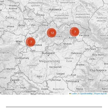
7
12
7
Leaflet
|
©
OpenStreetMap
|
Shoptet doplnek