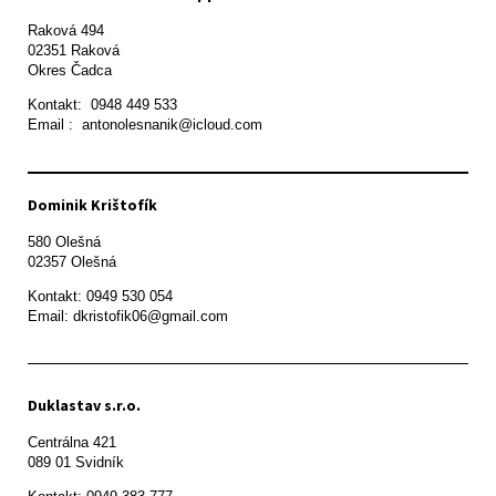
Raková 494

02351 Raková 

Okres Čadca
Kontakt:  0948 449 533

Email :  antonolesnanik@icloud.com
Dominik Krištofík
580 Olešná

Kontakt: 0949 530 054

Email: dkristofik06@gmail.com
Duklastav s.r.o.
Centrálna 421

089 01 Svidník