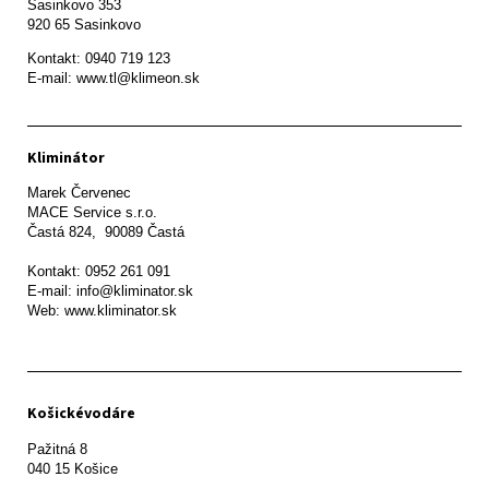
Sasinkovo 353

920 65 Sasinkovo
Kontakt: 0940 719 123

E-mail: www.tl@klimeon.sk
Kliminátor
Marek Červenec

MACE Service s.r.o.

Častá 824,  90089 Častá

Kontakt: 0952 261 091

E-mail: info@kliminator.sk

Web: www.kliminator.sk
Košickévodáre
Pažitná 8
