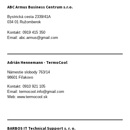
ABC Armus Business Centrum s.r.o.
Bystrická cesta 2339/41A   

034 01 Ružomberok

Kontakt: 0919 415 350

Adrián Hennemann - TermoCool
Námestie slobody 763/14

98601 Fiľakovo
Kontakt: 0910 921 105

Email: termocool.info@gmail.com

Web: www.termocool.sk

BARBOS IT Technical Support s. r. o.