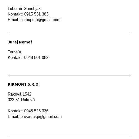
Ľubomír Ganobjak

Kontakt: 0915 531 383

Email: jlgroupsro@gmail.com
Juraj Nemeš
Tornaľa

Kontakt: 0948 801 082
KIKMONT S.R.O.
Raková 1542

023 51 Raková 

Kontakt: 0948 525 336

Email: privarcakp@gmail.com