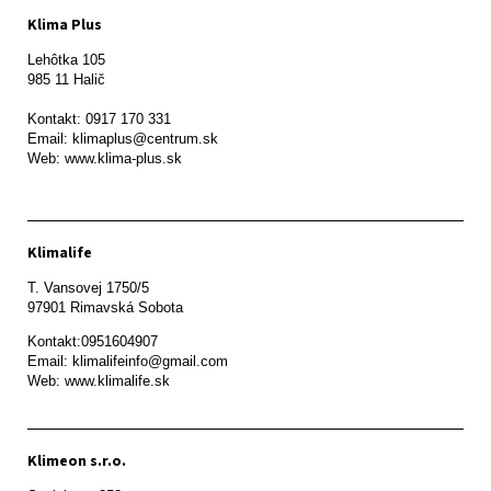
Klima Plus
Lehôtka 105

985 11 Halič

Kontakt: 0917 170 331

Email: klimaplus@centrum.sk

Klimalife
T. Vansovej 1750/5 

97901 Rimavská Sobota 
Kontakt:0951604907

Email: klimalifeinfo@gmail.com 

Web: www.klimalife.sk 
Klimeon s.r.o.