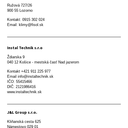
Ružová 727/26

900 55 Lozorno
Kontakt: 0915 302 024

Email: klimy@fisol.sk
Instal Technik s.r.o
Ždiarska 9

Kontakt +421 911 225 977

Email info@instaltechnik.sk

IČO: 55415466

DIČ: 2121986416

www.instaltechnik.sk
J&L Group s.r.o.
Kliňanská cesta 625

Námestovo 029 01 