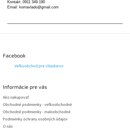
Kontakt: 0911 349 190

Z
á
p
ä
Facebook
t
Veľkoobchod pre chladiarov
i
e
Informácie pre vás
Ako nakupovať
Obchodné podmienky - veľkoobchodné
Obchodné podmienky - maloobchodné
Podmienky ochrany osobných údajov
O nás