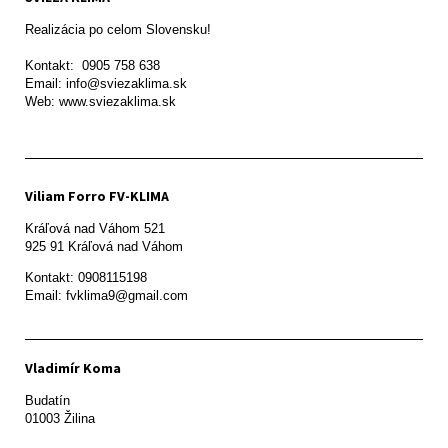
Realizácia po celom Slovensku!

Kontakt:  0905 758 638

Email: info@sviezaklima.sk

Web: www.sviezaklima.sk
Viliam Forro FV-KLIMA
Kráľová nad Váhom 521

Kontakt: 0908115198

Email: fvklima9@gmail.com
Vladimír Koma
Budatín 

01003 Žilina
