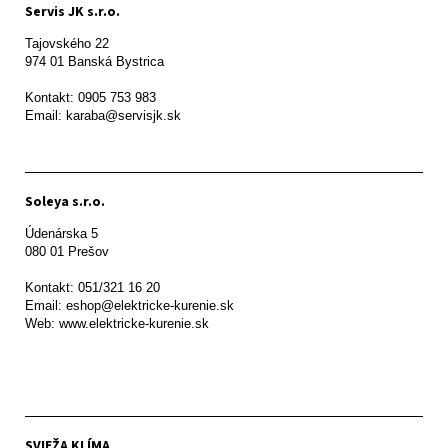
Servis JK s.r.o.
Tajovského 22

974 01 Banská Bystrica

Kontakt: 0905 753 983

Email: karaba@servisjk.sk 
Soleya s.r.o.
Údenárska 5

080 01 Prešov  

Kontakt: 051/321 16 20

Email: eshop@elektricke-kurenie.sk

Web: www.elektricke-kurenie.sk

SVIEŽA KLÍMA