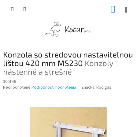
Prejsť
NÁKUP
na
obsah
KOŠÍK
Konzola so stredovou nastaviteľnou
lištou 420 mm MS230
Konzoly
nástenné a strešné
300146
Priemerné
Neohodnotené
Podrobnosti hodnotenia
Značka:
Rodigas
hodnotenie
produktu
je
0,0
z
5
hviezdičiek.