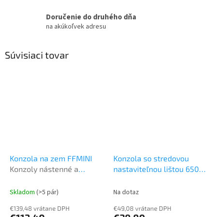
Doručenie do druhého dňa
na akúkoľvek adresu
Súvisiaci tovar
Konzola na zem FFMINI
Konzola so stredovou
Konzoly nástenné a
nastaviteľnou lištou 650
strešné
mm MS258
Konzoly
nástenné a strešné
Skladom
(>5 pár)
Na dotaz
€139,48 vrátane DPH
€49,08 vrátane DPH