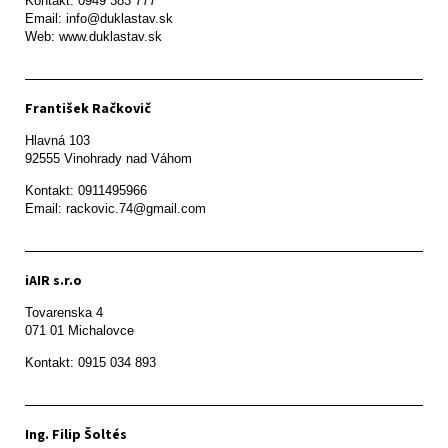
Kontakt: 0949 383 777

Email: info@duklastav.sk

Web: www.duklastav.sk
František Račkovič
Hlavná 103

92555 Vinohrady nad Váhom
Kontakt: 0911495966

Email: rackovic.74@gmail.com
iAIR s.r.o
Tovarenska 4

071 01 Michalovce 
Ing. Filip Šoltés