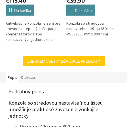
€113,40
€39,90
Do košíka
Do košíka
Antivibračná konzola na zem pre
Konzola so stredovou
upevnenie tepelných čerpadiel,
nastaviteľnou lištou 650 mm
kondenzátorov alebo
MS58 (650 mm x 800 mm)
klimatizačných jednotiek na
plochých strechách alebo na
zemi s maximálnym sklonom
5%.
ZOBRAZIŤ VŠETKY SÚVISIACE PRODUKTY
Popis
Diskusia
Podrobný popis
Konzola so stredovou nastaviteľnou lištou
umožňuje praktické zavesenie vonkajšej
jednotky.
Rozmer: 420 mm x 800 mm