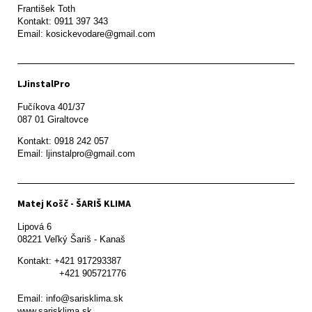
František Toth 

Kontakt: 0911 397 343

Email: kosickevodare@gmail.com
LJinstalPro
Fučíkova 401/37

087 01 Giraltovce
Kontakt: 0918 242 057

Email: ljinstalpro@gmail.com
Matej Košč - ŠARIŠ KLIMA
Lipová 6

08221 Veľký Šariš - Kanaš 
Kontakt: +421 917293387

               +421 905721776

Email: info@sarisklima.sk

www.sarisklima.sk