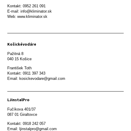
Kontakt: 0952 261 091

E-mail: info@kliminator.sk

Web: www.kliminator.sk
Košickévodáre
Pažitná 8

František Toth 

Kontakt: 0911 397 343

Email: kosickevodare@gmail.com
LJinstalPro
Fučíkova 401/37

087 01 Giraltovce
Kontakt: 0918 242 057

Email: ljinstalpro@gmail.com