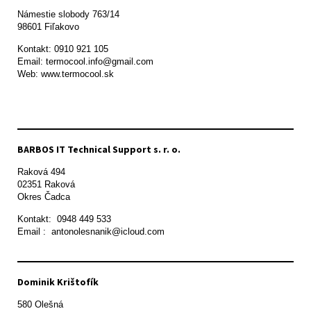
Námestie slobody 763/14

98601 Fiľakovo
Kontakt: 0910 921 105

Email: termocool.info@gmail.com

Web: www.termocool.sk

BARBOS IT Technical Support s. r. o.
Raková 494

02351 Raková 

Okres Čadca
Kontakt:  0948 449 533

Email :  antonolesnanik@icloud.com
Dominik Krištofík
580 Olešná
