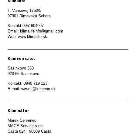
Klimalife
T. Vansovej 1750/5 

97901 Rimavská Sobota 
Kontakt:0951604907

Email: klimalifeinfo@gmail.com 

Web: www.klimalife.sk 
Klimeon s.r.o.
Sasinkovo 353

920 65 Sasinkovo
Kontakt: 0940 719 123

E-mail: www.tl@klimeon.sk
Kliminátor
Marek Červenec

MACE Service s.r.o.

Častá 824,  90089 Častá
