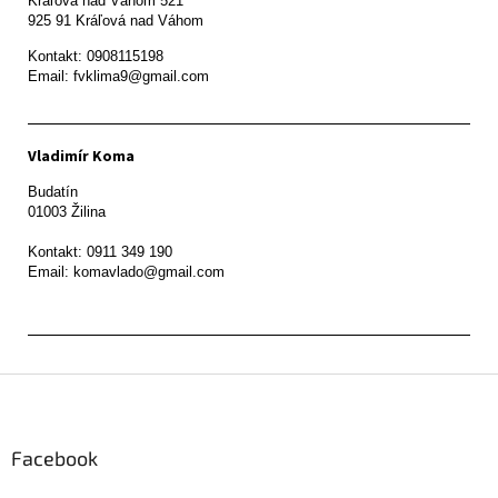
Kráľová nad Váhom 521

Kontakt: 0908115198

Email: fvklima9@gmail.com
Vladimír Koma
Budatín 

01003 Žilina

Kontakt: 0911 349 190

Z
á
p
ä
Facebook
t