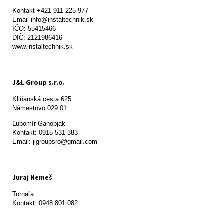
Kontakt +421 911 225 977

Email info@instaltechnik.sk

IČO: 55415466

DIČ: 2121986416

www.instaltechnik.sk
J&L Group s.r.o.
Kliňanská cesta 625

Námestovo 029 01 
Ľubomír Ganobjak

Kontakt: 0915 531 383

Email: jlgroupsro@gmail.com
Juraj Nemeš
Tornaľa

Kontakt: 0948 801 082