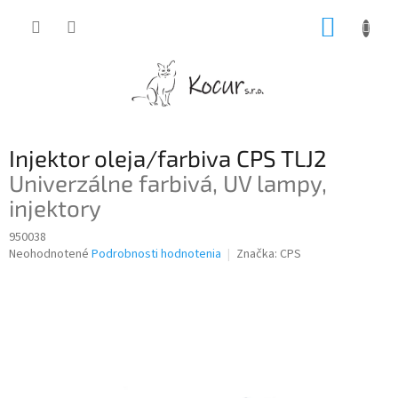
Prejsť
NÁKUP
na
obsah
KOŠÍK
Injektor oleja/farbiva CPS TLJ2
Univerzálne farbivá, UV lampy,
injektory
950038
Priemerné
Neohodnotené
Podrobnosti hodnotenia
Značka:
CPS
hodnotenie
produktu
je
0,0
z
5
hviezdičiek.