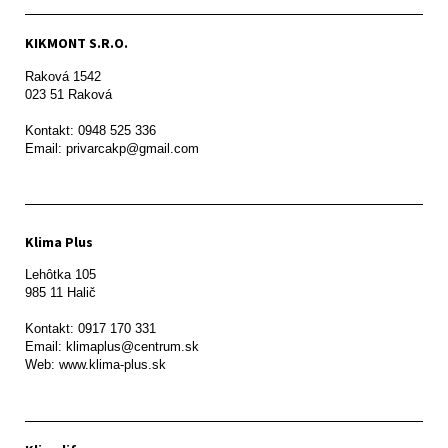
KIKMONT S.R.O.
Raková 1542

023 51 Raková 

Kontakt: 0948 525 336

Email: privarcakp@gmail.com
Klima Plus
Lehôtka 105

985 11 Halič

Kontakt: 0917 170 331

Email: klimaplus@centrum.sk
