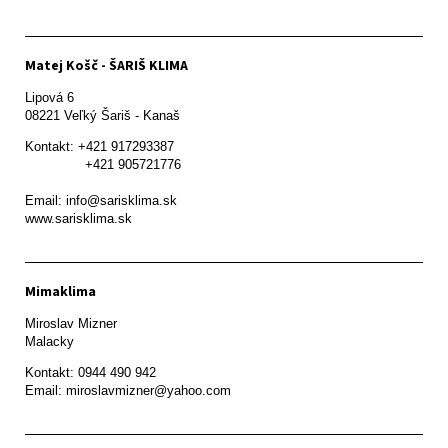
Matej Košč - ŠARIŠ KLIMA
Lipová 6

08221 Veľký Šariš - Kanaš 
Kontakt: +421 917293387

               +421 905721776

Email: info@sarisklima.sk

www.sarisklima.sk
Mimaklima
Miroslav Mizner

Malacky
Kontakt: 0944 490 942
