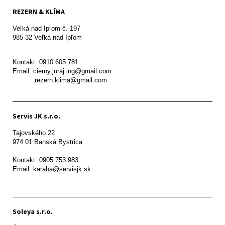
REZERN & KLÍMA
Veľká nad Ipľom č. 197

985 32 Veľká nad Ipľom

Kontakt: 0910 605 781

Email: cierny.juraj.ing@gmail.com

           rezern.klima@gmail.com
Servis JK s.r.o.
Tajovského 22

974 01 Banská Bystrica

Kontakt: 0905 753 983

Email: karaba@servisjk.sk 
Soleya s.r.o.