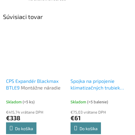
Súvisiaci tovar
CPS Expandér Blackmax
Spojka na pripojenie
BTLE9
Montážne náradie
klimatizačných trubiek
3/8'
Inštalačný materiál
Skladom
(>5 ks)
Skladom
(>5 balenie)
€415,74 vrátane DPH
€75,03 vrátane DPH
€338
€61
Do košíka
Do košíka