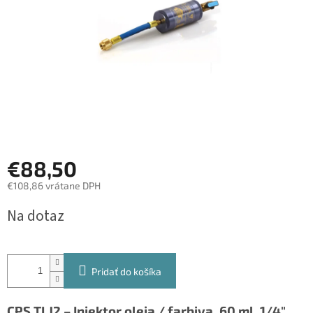
€88,50
€108,86 vrátane DPH
Jednotková
Na dotaz
cena:
Pridať do košíka
CPS TLJ2 – Injektor oleja / farbiva, 60 ml, 1/4"