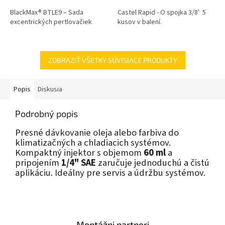
BlackMax® BTLE9 – Sada
Castel Rapid - O spojka 3/8' 5
excentrických pertlovačiek
kusov v balení.
ZOBRAZIŤ VŠETKY SÚVISIACE PRODUKTY
Popis
Diskusia
Podrobný popis
Presné dávkovanie oleja alebo farbiva do
klimatizačných a chladiacich systémov.
Kompaktný injektor s objemom
60 ml
a
pripojením
1/4" SAE
zaručuje jednoduchú a čistú
aplikáciu. Ideálny pre servis a údržbu systémov.
Montážni partneri