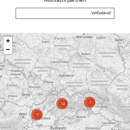
+
−
7
12
7