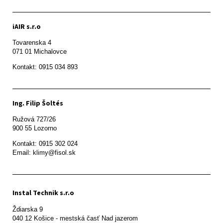
iAIR s.r.o
Tovarenska 4

071 01 Michalovce 
Ing. Filip Šoltés
Ružová 727/26

900 55 Lozorno
Kontakt: 0915 302 024

Email: klimy@fisol.sk
Instal Technik s.r.o
Ždiarska 9
