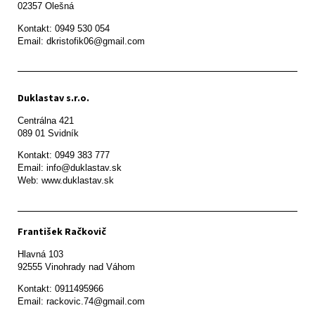
Kontakt: 0949 530 054

Email: dkristofik06@gmail.com
Duklastav s.r.o.
Centrálna 421

089 01 Svidník
Kontakt: 0949 383 777

Email: info@duklastav.sk

Web: www.duklastav.sk
František Račkovič
Hlavná 103

92555 Vinohrady nad Váhom
Kontakt: 0911495966

Email: rackovic.74@gmail.com