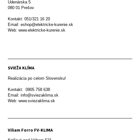
Údenárska 5

080 01 Prešov  

Kontakt: 051/321 16 20

Email: eshop@elektricke-kurenie.sk

Web: www.elektricke-kurenie.sk

SVIEŽA KLÍMA
Realizácia po celom Slovensku!

Kontakt:  0905 758 638

Email: info@sviezaklima.sk

Web: www.sviezaklima.sk
Viliam Forro FV-KLIMA