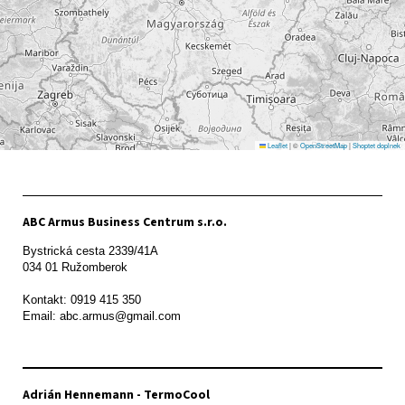
Leaflet
|
©
OpenStreetMap
|
Shoptet doplnek
ABC Armus Business Centrum s.r.o.
Bystrická cesta 2339/41A   

034 01 Ružomberok

Kontakt: 0919 415 350

Adrián Hennemann - TermoCool