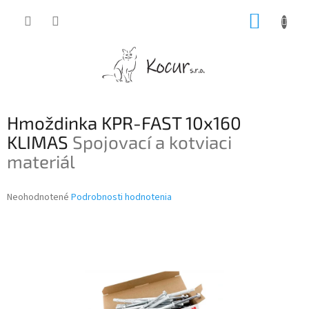
Prejsť
NÁKUP
na
obsah
KOŠÍK
Hmoždinka KPR-FAST 10x160
KLIMAS
Spojovací a kotviaci
materiál
Priemerné
Neohodnotené
Podrobnosti hodnotenia
hodnotenie
produktu
je
0,0
z
5
hviezdičiek.