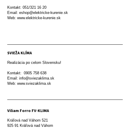
Kontakt: 051/321 16 20

Email: eshop@elektricke-kurenie.sk

Web: www.elektricke-kurenie.sk

SVIEŽA KLÍMA
Realizácia po celom Slovensku!

Kontakt:  0905 758 638

Email: info@sviezaklima.sk

Web: www.sviezaklima.sk
Viliam Forro FV-KLIMA
Kráľová nad Váhom 521
