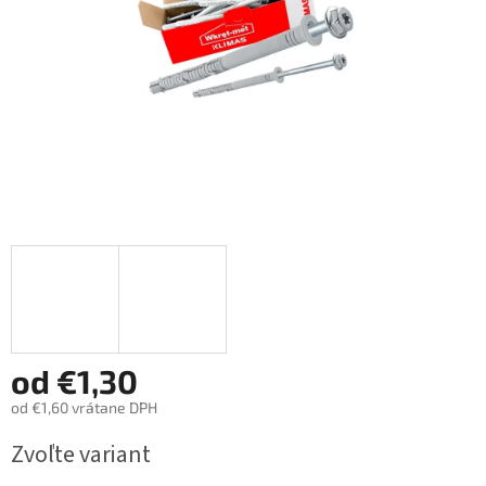
od
€1,30
od
€1,60
vrátane DPH
Jednotková
Zvoľte variant
cena: