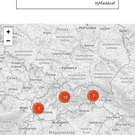
+
−
7
12
7