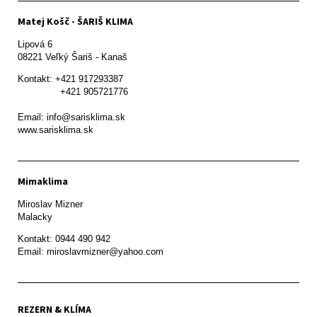
Matej Košč - ŠARIŠ KLIMA
Lipová 6

08221 Veľký Šariš - Kanaš 
Kontakt: +421 917293387

               +421 905721776

Email: info@sarisklima.sk

www.sarisklima.sk
Mimaklima
Miroslav Mizner

Malacky
Kontakt: 0944 490 942

REZERN & KLÍMA