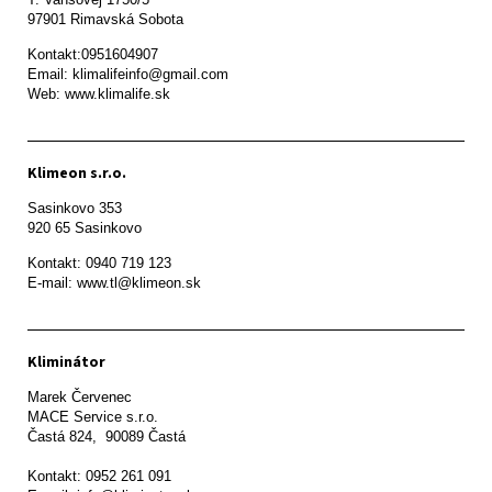
97901 Rimavská Sobota 
Kontakt:0951604907

Email: klimalifeinfo@gmail.com 

Web: www.klimalife.sk 
Klimeon s.r.o.
Sasinkovo 353

920 65 Sasinkovo
Kontakt: 0940 719 123

E-mail: www.tl@klimeon.sk
Kliminátor
Marek Červenec

MACE Service s.r.o.

Častá 824,  90089 Častá

Kontakt: 0952 261 091
