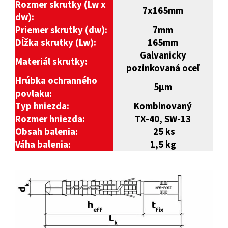
Rozmer skrutky (Lw x
7x165mm
dw):
Priemer skrutky (dw):
7mm
Dĺžka skrutky (Lw):
165
mm
Galvanicky
Materiál skrutky:
pozinkovaná oceľ
Hrúbka ochranného
5
µm
povlaku:
Typ hniezda:
Kombinovaný
Rozmer hniezda:
TX-40, SW-13
Obsah balenia:
25 ks
Váha balenia:
1,5 kg