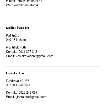
E-mail: info@kliminator.sk

Web: www.kliminator.sk
Košickévodáre
Pažitná 8

František Toth 

Kontakt: 0911 397 343

Email: kosickevodare@gmail.com
LJinstalPro
Fučíkova 401/37

087 01 Giraltovce
Kontakt: 0918 242 057

Email: ljinstalpro@gmail.com