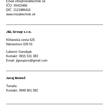
Email info@instaltechnik.sk

IČO: 55415466

DIČ: 2121986416

www.instaltechnik.sk
J&L Group s.r.o.
Kliňanská cesta 625

Námestovo 029 01 
Ľubomír Ganobjak

Kontakt: 0915 531 383

Email: jlgroupsro@gmail.com
Juraj Nemeš
Tornaľa

Kontakt: 0948 801 082