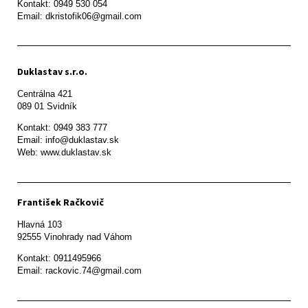
Kontakt: 0949 530 054

Email: dkristofik06@gmail.com
Duklastav s.r.o.
Centrálna 421

089 01 Svidník
Kontakt: 0949 383 777

Email: info@duklastav.sk

Web: www.duklastav.sk
František Račkovič
Hlavná 103

92555 Vinohrady nad Váhom
Kontakt: 0911495966

Email: rackovic.74@gmail.com