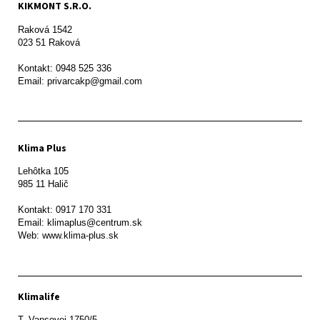
KIKMONT S.R.O.
Raková 1542

023 51 Raková 

Kontakt: 0948 525 336

Email: privarcakp@gmail.com
Klima Plus
Lehôtka 105

985 11 Halič

Kontakt: 0917 170 331

Email: klimaplus@centrum.sk

Klimalife
T. Vansovej 1750/5 
