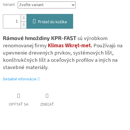
Variant
Pridať do košíka
Rámové hmoždiny KPR-FAST
sú výrobkom
renomovanej firmy
Klimas
Wkręt-met.
Používajú na
upevnenie drevených prvkov, systémových líšt,
konštrukčných líšt a oceľových profilov a iných na
stavebné materiály.
Detailné informácie
OPÝTAŤ SA
ZDIEĽAŤ