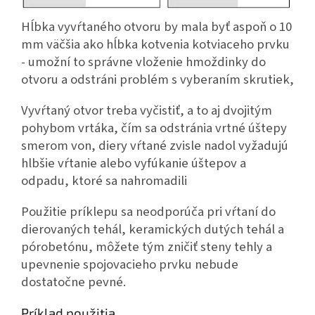
Hĺbka vyvŕtaného otvoru by mala byť aspoň o 10
mm väčšia ako hĺbka kotvenia kotviaceho prvku
- umožní to správne vloženie hmoždinky do
otvoru a odstráni problém s vyberaním skrutiek,
Vyvŕtaný otvor treba vyčistiť, a to aj dvojitým
pohybom vrtáka, čím sa odstránia vrtné úštepy
smerom von, diery vŕtané zvisle nadol vyžadujú
hlbšie vŕtanie alebo vyfúkanie úštepov a
odpadu, ktoré sa nahromadili
Použitie príklepu sa neodporúča pri vŕtaní do
dierovaných tehál, keramických dutých tehál a
pórobetónu, môžete tým zničiť steny tehly a
upevnenie spojovacieho prvku nebude
dostatočne pevné.
Príklad použitia