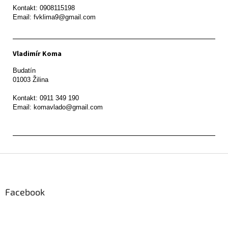
Kontakt: 0908115198

Email: fvklima9@gmail.com
Vladimír Koma
Budatín 

01003 Žilina

Kontakt: 0911 349 190

Z
á
p
ä
Facebook
t
i
e