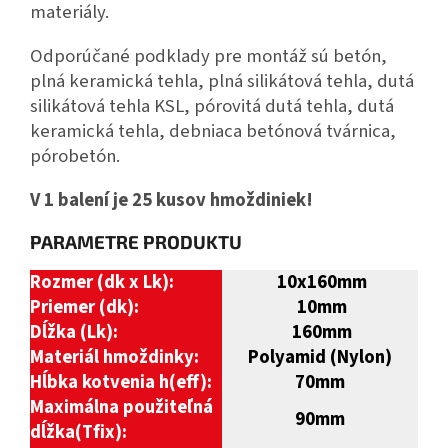
materiály.
Odporúčané podklady pre montáž sú betón,
plná keramická tehla, plná silikátová tehla, dutá
silikátová tehla KSL, pórovitá dutá tehla, dutá
keramická tehla, debniaca betónová tvárnica,
pórobetón.
V 1 balení je 25 kusov hmoždiniek!
PARAMETRE PRODUKTU
Rozmer (dk x Lk):
10
x160mm
Priemer (dk):
10mm
Dĺžka (Lk):
160mm
Materiál hmoždinky:
Polyamid (Nylon)
Hĺbka kotvenia
h(eff):
70mm
Maximálna použiteľná
90mm
dĺžka(Tfix):