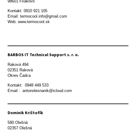
98601 Fiľakovo
Kontakt: 0910 921 105

Email: termocool.info@gmail.com

Web: www.termocool.sk

BARBOS IT Technical Support s. r. o.
Raková 494

02351 Raková 

Okres Čadca
Kontakt:  0948 449 533

Email :  antonolesnanik@icloud.com
Dominik Krištofík
580 Olešná
