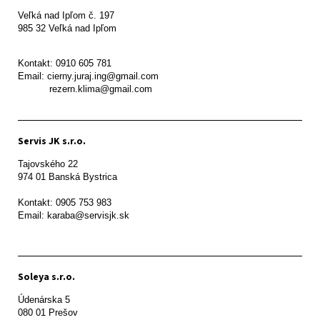
Veľká nad Ipľom č. 197

985 32 Veľká nad Ipľom

Kontakt: 0910 605 781

Email: cierny.juraj.ing@gmail.com

           rezern.klima@gmail.com
Servis JK s.r.o.
Tajovského 22

974 01 Banská Bystrica

Kontakt: 0905 753 983

Email: karaba@servisjk.sk 
Soleya s.r.o.
Údenárska 5

080 01 Prešov  
