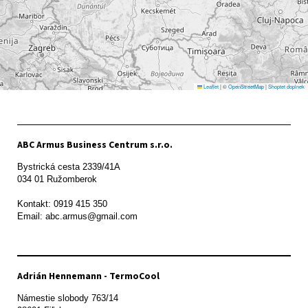
Leaflet
|
©
OpenStreetMap
|
Shoptet doplnek
ABC Armus Business Centrum s.r.o.
Bystrická cesta 2339/41A   

034 01 Ružomberok

Kontakt: 0919 415 350

Adrián Hennemann - TermoCool
Námestie slobody 763/14
