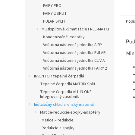
výškou
FAIRY PRO
FAIRY 2 SPLIT
PULAR SPLIT
Popi
Multisplitové klimatizácie FREE-MATCH
Kondenzačné jednotky
Pod
Vnútorná nástenná jednotka AIRY
Min
Vnútorná nástenná jednotka PULAR
Vnútorná nástenná jednotka CLIVIA
Vnútorná nástenná jednotka FAIRY 2
INVENTOR tepelné čerpadlá
Tepelné čerpadlá MATRIX Split
Tepelné čerpadlá ALL IN ONE –
Integrovaný zásobník
Inštalačný chladiarenský materiál
Matice-redukcie-spojky-adaptéry
Matice – redukcie
Redukcie a spojky