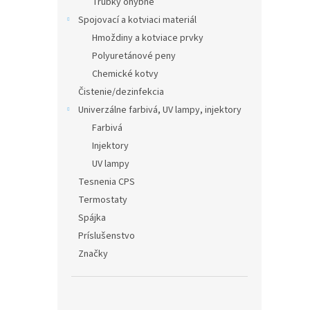
Trubky ohybné
Spojovací a kotviaci materiál
Hmoždiny a kotviace prvky
Polyuretánové peny
Chemické kotvy
Čistenie/dezinfekcia
Univerzálne farbivá, UV lampy, injektory
Farbivá
Injektory
UV lampy
Tesnenia CPS
Termostaty
Spájka
Príslušenstvo
Značky