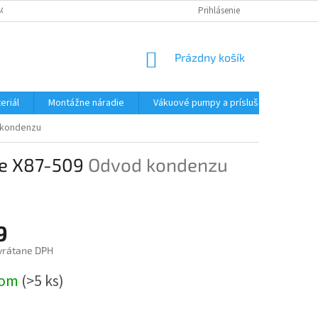
CHODNÉ PODMIENKY - MALOOBCHODNÉ
PODMIENKY OCHRANY OSOBNÝC
Prihlásenie
NÁKUPNÝ
Prázdny košík
KOŠÍK
eriál
Montážne náradie
Vákuové pumpy a príslušenstvo
kondenzu
ue X87-509
Odvod kondenzu
9
vrátane DPH
ová
dom
(>5 ks)