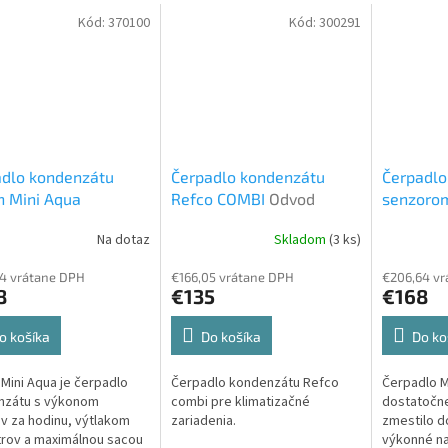
Kód:
370100
Kód:
300291
adlo kondenzátu
Čerpadlo kondenzátu
Čerpadlo
n Mini Aqua
Refco COMBI
Odvod
senzorom
06/02
Odvod
kondenzu
701
Odvo
Na dotaz
Skladom
(3 ks)
enzu
4 vrátane DPH
€166,05 vrátane DPH
€206,64 vr
8
€135
€168
o košíka
Do košíka
Do ko
Mini Aqua je čerpadlo
Čerpadlo kondenzátu Refco
Čerpadlo M
nzátu s výkonom
combi pre klimatizačné
dostatočne
rov za hodinu, výtlakom
zariadenia.
zmestilo d
rov a maximálnou sacou
výkonné na