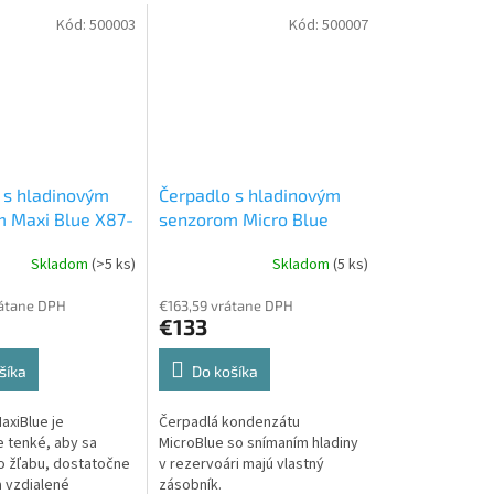
Kód:
500003
Kód:
500007
 s hladinovým
Čerpadlo s hladinovým
 Maxi Blue X87-
senzorom Micro Blue
d kondenzu
X86-001
Odvod kondenzu
Skladom
(>5 ks)
Skladom
(5 ks)
átane DPH
€163,59 vrátane DPH
€133
šíka
Do košíka
axiBlue je
Čerpadlá kondenzátu
 tenké, aby sa
MicroBlue so snímaním hladiny
o žľabu, dostatočne
v rezervoári majú vlastný
 vzdialené
zásobník.