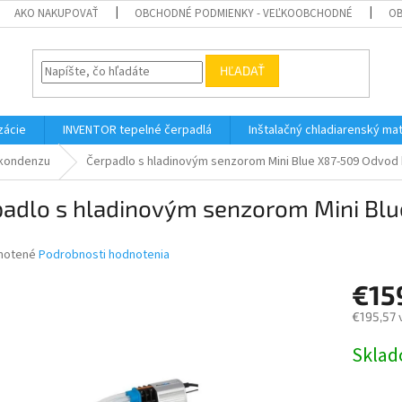
AKO NAKUPOVAŤ
OBCHODNÉ PODMIENKY - VEĽKOOBCHODNÉ
OB
HĽADAŤ
zácie
INVENTOR tepelné čerpadlá
Inštalačný chladiarenský mat
kondenzu
Čerpadlo s hladinovým senzorom Mini Blue X87-509
Odvod 
padlo s hladinovým senzorom Mini Bl
né
notené
Podrobnosti hodnotenia
nie
€15
u
€195,57 
Jednotk
Skla
cena:
iek.