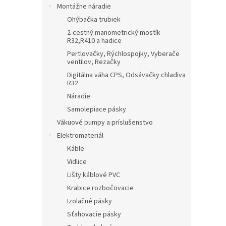
Montážne náradie
Ohýbačka trubiek
2-cestný manometrický mostík
R32,R410 a hadice
Pertlovačky, Rýchlospojky, Vyberače
ventilov, Rezačky
Digitálna váha CPS, Odsávačky chladiva
R32
Náradie
Samolepiace pásky
Vákuové pumpy a príslušenstvo
Elektromateriál
Káble
Vidlice
Lišty káblové PVC
Krabice rozbočovacie
Izolačné pásky
Sťahovacie pásky