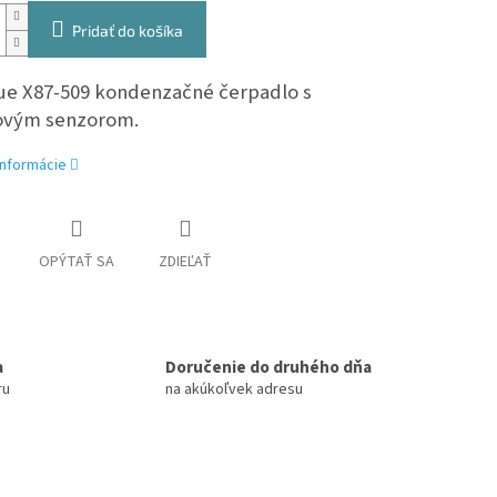
Pridať do košíka
lue X87-509 kondenzačné čerpadlo s
ovým senzorom
.
informácie
OPÝTAŤ SA
ZDIEĽAŤ
a
Doručenie do druhého dňa
ru
na akúkoľvek adresu