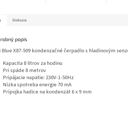
 2 metre.
umiestneni
tiché na mo
s
Diskusia
robný popis
i Blue X87-509 kondenzačné čerpadlo s hladinovým sen
Kapacita 8 litrov za hodinu
Pri spáde 8 metrov
Pripájacie napätie: 230V-1-50Hz
Nízka spotreba energie 70 mA
Prípojka hadice na kondenzát 6 x 9 mm