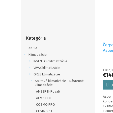
Preskočiť
Kategórie
kategórie
Čerp
AKCIA
Aspe
Klimatizácie
FP24
INVENTOR klimatizácie
kond
VIVAX klimatizácie
€182,0
€14
GREE klimatizácie
Splitové klimatizácie – Nástenné
klimatizácie
D
AMBER II (Royal)
Aspen 
AIRY SPLIT
konde
COSMO PRO
12 lit
10 met
CLIVIA SPLIT