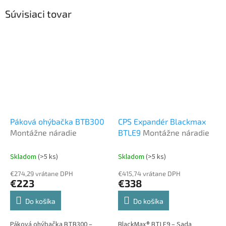
Súvisiaci tovar
Páková ohýbačka BTB300
CPS Expandér Blackmax
Montážne náradie
BTLE9
Montážne náradie
Skladom
(>5 ks)
Skladom
(>5 ks)
€274,29 vrátane DPH
€415,74 vrátane DPH
€223
€338
Do košíka
Do košíka
Páková ohýbačka BTB300 –
BlackMax® BTLE9 – Sada