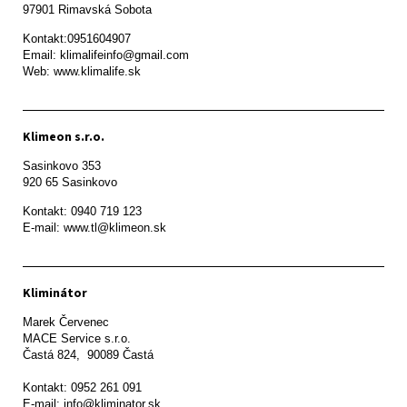
97901 Rimavská Sobota 
Kontakt:0951604907

Email: klimalifeinfo@gmail.com 

Web: www.klimalife.sk 
Klimeon s.r.o.
Sasinkovo 353

920 65 Sasinkovo
Kontakt: 0940 719 123

E-mail: www.tl@klimeon.sk
Kliminátor
Marek Červenec

MACE Service s.r.o.

Častá 824,  90089 Častá

Kontakt: 0952 261 091

E-mail: info@kliminator.sk
