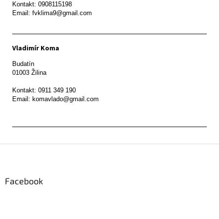
Kontakt: 0908115198

Email: fvklima9@gmail.com
Vladimír Koma
Budatín 

01003 Žilina

Kontakt: 0911 349 190

Z
á
p
ä
Facebook
t
i
e