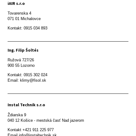
iAIR s.r.o
Tovarenska 4

071 01 Michalovce 
Ing. Filip Šoltés
Ružová 727/26

900 55 Lozorno
Kontakt: 0915 302 024

Email: klimy@fisol.sk
Instal Technik s.r.o
Ždiarska 9

Kontakt +421 911 225 977

Email info@instaltechnik.sk
