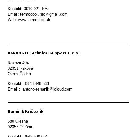
Kontakt: 0910 921 105

Email: termocool.info@gmail.com

Web: www.termocool.sk

BARBOS IT Technical Support s. r. o.
Raková 494

02351 Raková 

Okres Čadca
Kontakt:  0948 449 533

Email :  antonolesnanik@icloud.com
Dominik Krištofík
580 Olešná

Kontakt: 0949 530 054
