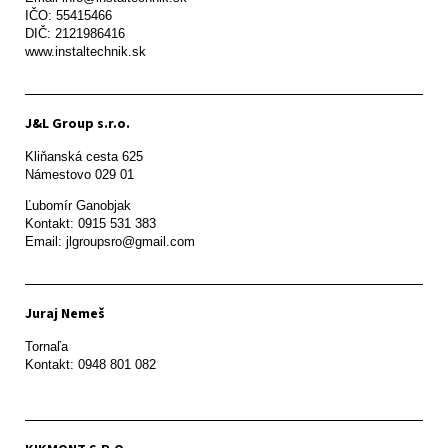
IČO: 55415466

DIČ: 2121986416

www.instaltechnik.sk
J&L Group s.r.o.
Kliňanská cesta 625

Námestovo 029 01 
Ľubomír Ganobjak

Kontakt: 0915 531 383

Email: jlgroupsro@gmail.com
Juraj Nemeš
Tornaľa

Kontakt: 0948 801 082