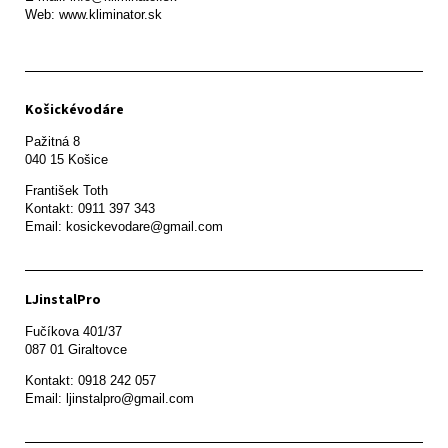
Web: www.kliminator.sk
Košickévodáre
Pažitná 8

František Toth 

Kontakt: 0911 397 343

Email: kosickevodare@gmail.com
LJinstalPro
Fučíkova 401/37

087 01 Giraltovce
Kontakt: 0918 242 057

Email: ljinstalpro@gmail.com