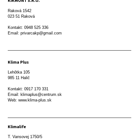
KIKMONT S.R.O.
Raková 1542

023 51 Raková 

Kontakt: 0948 525 336

Email: privarcakp@gmail.com
Klima Plus
Lehôtka 105

985 11 Halič

Kontakt: 0917 170 331

Email: klimaplus@centrum.sk

Klimalife
T. Vansovej 1750/5 
