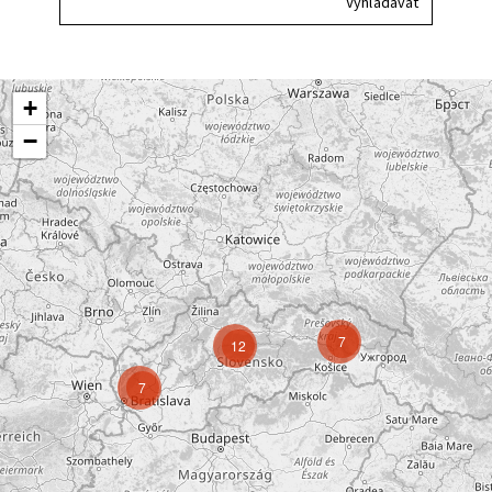
+
−
7
12
7