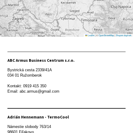
Leaflet
|
©
OpenStreetMap
|
Shoptet doplnek
ABC Armus Business Centrum s.r.o.
Bystrická cesta 2339/41A   

034 01 Ružomberok

Kontakt: 0919 415 350

Adrián Hennemann - TermoCool
Námestie slobody 763/14

98601 Fiľakovo