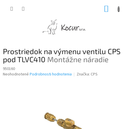
Prejsť
NÁKUP
na
obsah
KOŠÍK
Prostriedok na výmenu ventilu CPS
pod TLVC410
Montážne náradie
950160
Priemerné
Neohodnotené
Podrobnosti hodnotenia
Značka:
CPS
hodnotenie
produktu
je
0,0
z
5
hviezdičiek.