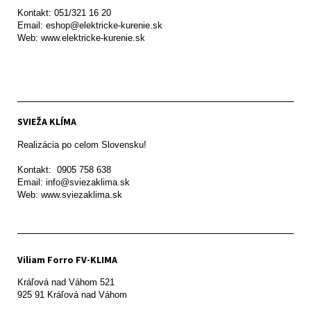
Kontakt: 051/321 16 20

Email: eshop@elektricke-kurenie.sk

Web: www.elektricke-kurenie.sk

SVIEŽA KLÍMA
Realizácia po celom Slovensku!

Kontakt:  0905 758 638

Email: info@sviezaklima.sk

Web: www.sviezaklima.sk
Viliam Forro FV-KLIMA
Kráľová nad Váhom 521
