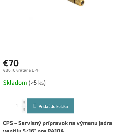
€70
€86,10 vrátane DPH
Jednotková
Skladom
(>5 ks)
cena:
Pridať do košíka
CPS – Servisný prípravok na výmenu jadra
ventilu 5/16" pre R410A