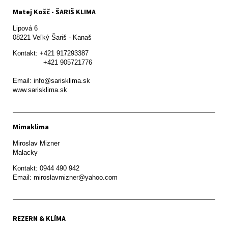
Matej Košč - ŠARIŠ KLIMA
Lipová 6

08221 Veľký Šariš - Kanaš 
Kontakt: +421 917293387

               +421 905721776

Email: info@sarisklima.sk

www.sarisklima.sk
Mimaklima
Miroslav Mizner

Malacky
Kontakt: 0944 490 942

REZERN & KLÍMA