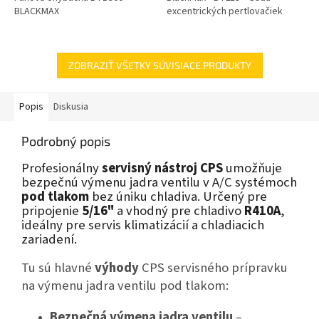
BLACKMAX
excentrických pertlovačiek
ZOBRAZIŤ VŠETKY SÚVISIACE PRODUKTY
Popis
Diskusia
Podrobný popis
Profesionálny
servisný nástroj CPS
umožňuje
bezpečnú výmenu jadra ventilu v A/C systémoch
pod tlakom
bez úniku chladiva. Určený pre
pripojenie
5/16"
a vhodný pre chladivo
R410A
,
ideálny pre servis klimatizácií a chladiacich
zariadení.
Tu sú hlavné
výhody
CPS servisného prípravku
na výmenu jadra ventilu pod tlakom:
Bezpečná výmena jadra ventilu
–