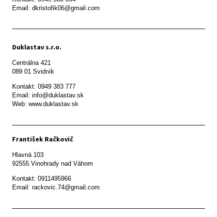
Email: dkristofik06@gmail.com
Duklastav s.r.o.
Centrálna 421

089 01 Svidník
Kontakt: 0949 383 777

Email: info@duklastav.sk

Web: www.duklastav.sk
František Račkovič
Hlavná 103

92555 Vinohrady nad Váhom
Kontakt: 0911495966

Email: rackovic.74@gmail.com