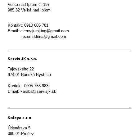
Veľká nad Ipľom č. 197

985 32 Veľká nad Ipľom

Kontakt: 0910 605 781

Email: cierny.juraj.ing@gmail.com

           rezern.klima@gmail.com
Servis JK s.r.o.
Tajovského 22

974 01 Banská Bystrica

Kontakt: 0905 753 983

Email: karaba@servisjk.sk 
Soleya s.r.o.
Údenárska 5

080 01 Prešov  
