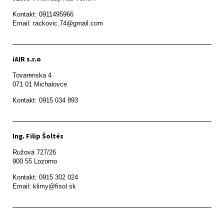
Kontakt: 0911495966

Email: rackovic.74@gmail.com
iAIR s.r.o
Tovarenska 4

071 01 Michalovce 
Ing. Filip Šoltés
Ružová 727/26

900 55 Lozorno
Kontakt: 0915 302 024

Email: klimy@fisol.sk