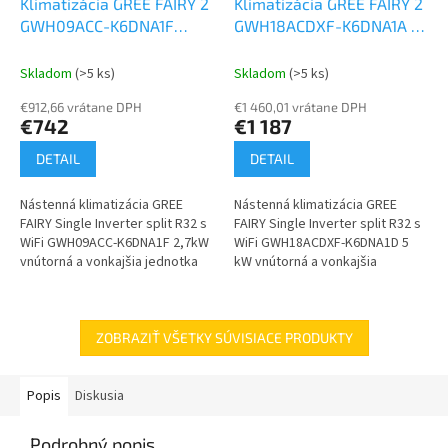
Klimatizácia GREE FAIRY 2
Klimatizácia GREE FAIRY 2
GWH09ACC-K6DNA1F
GWH18ACDXF-K6DNA1A 5
2,7kW
Set vonkajšia a
kW
Set vonkajšia a
vnútorná jednotka
vnútorná jednotka
Skladom
(>5 ks)
Skladom
(>5 ks)
€912,66 vrátane DPH
€1 460,01 vrátane DPH
€742
€1 187
DETAIL
DETAIL
Nástenná klimatizácia GREE
Nástenná klimatizácia GREE
FAIRY Single Inverter split R32 s
FAIRY Single Inverter split R32 s
WiFi GWH09ACC-K6DNA1F 2,7kW
WiFi GWH18ACDXF-K6DNA1D 5
vnútorná a vonkajšia jednotka
kW vnútorná a vonkajšia
jednotka.
ZOBRAZIŤ VŠETKY SÚVISIACE PRODUKTY
Popis
Diskusia
Podrobný popis