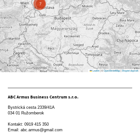
7
Leaflet
|
©
OpenStreetMap
|
Shoptet doplnek
ABC Armus Business Centrum s.r.o.
Bystrická cesta 2339/41A   

034 01 Ružomberok

Kontakt: 0919 415 350
