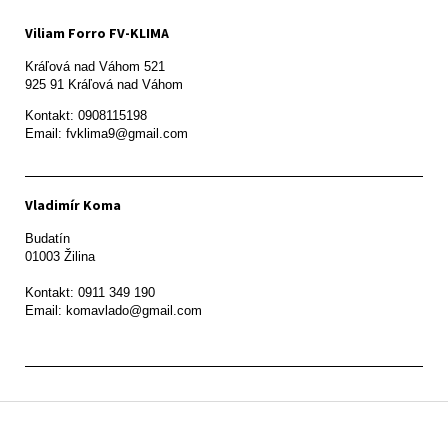
Viliam Forro FV-KLIMA
Kráľová nad Váhom 521

Kontakt: 0908115198

Email: fvklima9@gmail.com
Vladimír Koma
Budatín 

01003 Žilina

Kontakt: 0911 349 190

Z
á