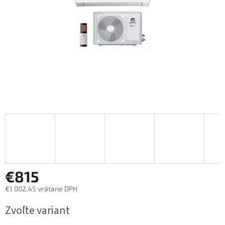
€815
€1 002,45 vrátane DPH
Jednotková
Zvoľte variant
cena: