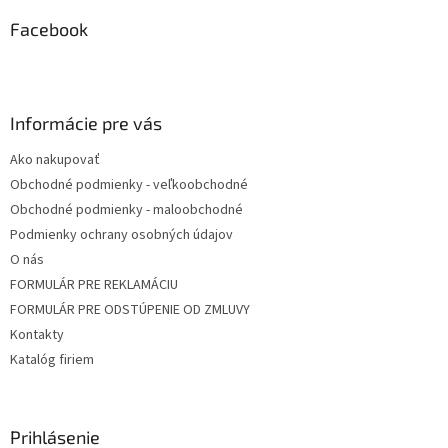
p
ä
Facebook
t
i
e
Informácie pre vás
Ako nakupovať
Obchodné podmienky - veľkoobchodné
Obchodné podmienky - maloobchodné
Podmienky ochrany osobných údajov
O nás
FORMULÁR PRE REKLAMÁCIU
FORMULÁR PRE ODSTÚPENIE OD ZMLUVY
Kontakty
Katalóg firiem
Prihlásenie