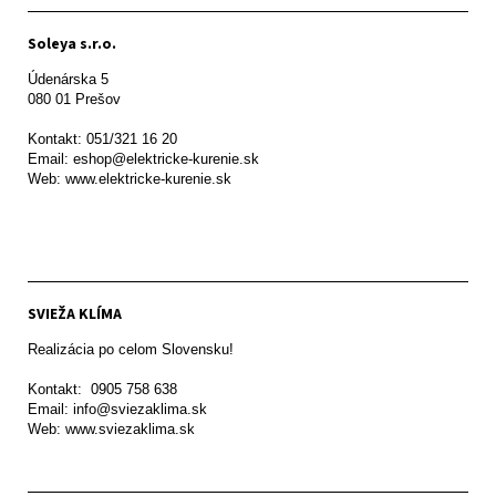
Soleya s.r.o.
Údenárska 5

080 01 Prešov  

Kontakt: 051/321 16 20

Email: eshop@elektricke-kurenie.sk

Web: www.elektricke-kurenie.sk

SVIEŽA KLÍMA
Realizácia po celom Slovensku!

Kontakt:  0905 758 638

Email: info@sviezaklima.sk

Web: www.sviezaklima.sk