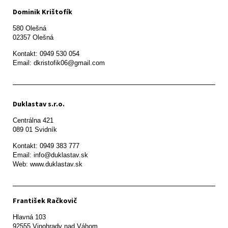
Dominik Krištofík
580 Olešná

Kontakt: 0949 530 054

Email: dkristofik06@gmail.com
Duklastav s.r.o.
Centrálna 421

089 01 Svidník
Kontakt: 0949 383 777

Email: info@duklastav.sk

Web: www.duklastav.sk
František Račkovič
Hlavná 103

92555 Vinohrady nad Váhom