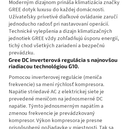
Moderným dizajnom prináša klimatizácia značky
GREE dotyk luxusu do každej domácnosti.
Užívateľsky prívetivé diaľkové ovládanie zaručí
jednoducho radosť pri nastavovaní operácií.
Technické vylepšenia a dizajn klimatizačných
jednotiek GREE vždy zohľadňujú úsporu energií,
tichý chod všetkých zariadení a bezpečnú
prevádzku.
Gree DC inverterová regulácia s najnovšou
riadiacou
technológiou
G10.
Pomocou inverterovej regulácie (meniča
frekvencie) sa mení rýchlosť kompresora.
Napätie striedavé AC z elektrickej siete je
prevedené meničom na jednosmerné DC
napätie. Týmto jednosmerným napätím a
zmenou frekvencie je prevádzkovaný
kompresor. Výkon kompresora je presne
prispôsobený požiadavke v miestnosti. Tak sa