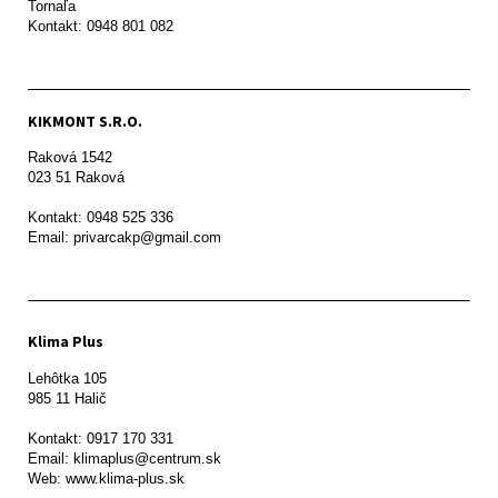
Tornaľa

Kontakt: 0948 801 082
KIKMONT S.R.O.
Raková 1542

023 51 Raková 

Kontakt: 0948 525 336

Email: privarcakp@gmail.com
Klima Plus
Lehôtka 105

985 11 Halič

Kontakt: 0917 170 331

Email: klimaplus@centrum.sk
