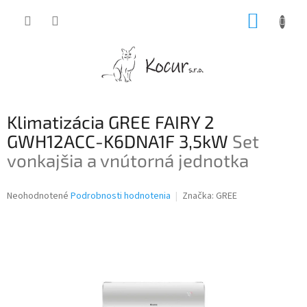
Prejsť
NÁKUP
na
obsah
KOŠÍK
Klimatizácia GREE FAIRY 2
GWH12ACC-K6DNA1F 3,5kW
Set
vonkajšia a vnútorná jednotka
Priemerné
Neohodnotené
Podrobnosti hodnotenia
Značka:
GREE
hodnotenie
produktu
je
0,0
z
5
hviezdičiek.