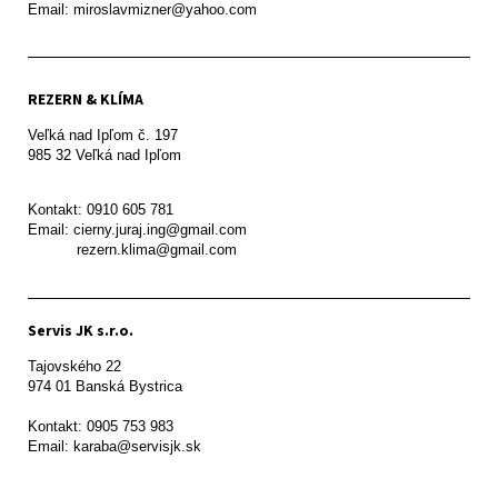
REZERN & KLÍMA
Veľká nad Ipľom č. 197

985 32 Veľká nad Ipľom

Kontakt: 0910 605 781

Email: cierny.juraj.ing@gmail.com

           rezern.klima@gmail.com
Servis JK s.r.o.
Tajovského 22

974 01 Banská Bystrica

Kontakt: 0905 753 983

Email: karaba@servisjk.sk 