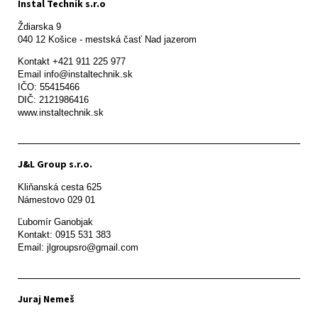
Instal Technik s.r.o
Ždiarska 9

Kontakt +421 911 225 977

Email info@instaltechnik.sk

IČO: 55415466

DIČ: 2121986416

www.instaltechnik.sk
J&L Group s.r.o.
Kliňanská cesta 625

Námestovo 029 01 
Ľubomír Ganobjak

Kontakt: 0915 531 383

Email: jlgroupsro@gmail.com
Juraj Nemeš