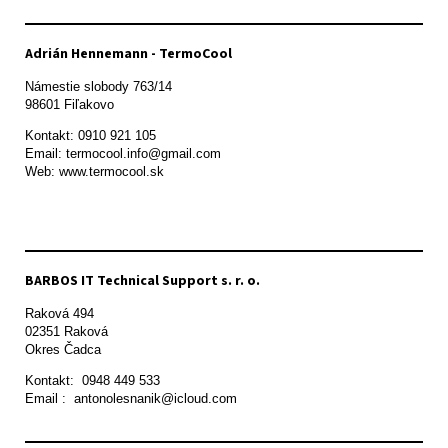
Adrián Hennemann - TermoCool
Námestie slobody 763/14

98601 Fiľakovo
Kontakt: 0910 921 105

Email: termocool.info@gmail.com

Web: www.termocool.sk

BARBOS IT Technical Support s. r. o.
Raková 494

02351 Raková 

Okres Čadca
Kontakt:  0948 449 533

Email :  antonolesnanik@icloud.com