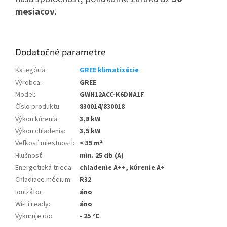
mesiacov.
Dodatočné parametre
Kategória
:
GREE klimatizácie
Výrobca
:
GREE
Model
:
GWH12ACC-K6DNA1F
Číslo produktu
:
830014/830018
Výkon kúrenia
:
3,8 kW
Výkon chladenia
:
3,5 kW
Veľkosť miestnosti
:
< 35 m²
Hlučnosť
:
min. 25 db (A)
Energetická trieda
:
chladenie A++, kúrenie A+
Chladiace médium
:
R32
Ionizátor
:
áno
Wi-Fi ready
:
áno
Vykuruje do
:
- 25 °C