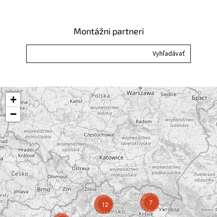
Montážni partneri
+
−
7
12