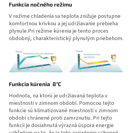
Funkcia nočného režimu
V režime chladenia sa teplota znižuje postupne
komfortnou krivkou a jej udržiavanie prebieha
plynule.Pri režime kúrenia je tento proces
obdobný, charakteristický plynulým priebehom.
Funkcia kúrenia 8°C
Hodnota, na ktorú je udržiavaná teplota v
miestnosti v zimnom období. Pomocou tejto
funkcie sú klimatizované miestnosti v zimnom
období chránené proti zamrznutiu. Pri tejto
funkcii je dosiahnutá výrazná úspora energie
vzhľadom na to, že je toto zariadenie schopné