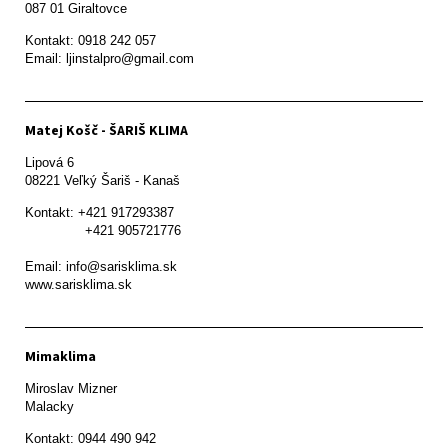
087 01 Giraltovce
Kontakt: 0918 242 057

Email: ljinstalpro@gmail.com
Matej Košč - ŠARIŠ KLIMA
Lipová 6

08221 Veľký Šariš - Kanaš 
Kontakt: +421 917293387

               +421 905721776

Email: info@sarisklima.sk

www.sarisklima.sk
Mimaklima
Miroslav Mizner

Malacky
Kontakt: 0944 490 942
