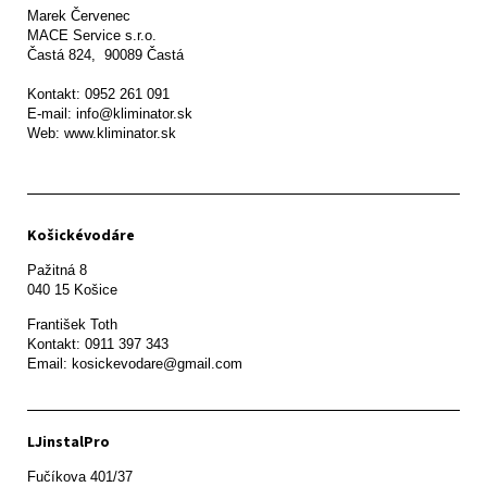
Marek Červenec

MACE Service s.r.o.

Častá 824,  90089 Častá

Kontakt: 0952 261 091

E-mail: info@kliminator.sk

Web: www.kliminator.sk
Košickévodáre
Pažitná 8

František Toth 

Kontakt: 0911 397 343

Email: kosickevodare@gmail.com
LJinstalPro
Fučíkova 401/37
