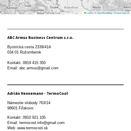
Leaflet
|
©
OpenStreetMap
|
Shoptet doplnek
ABC Armus Business Centrum s.r.o.
Bystrická cesta 2339/41A   

034 01 Ružomberok

Kontakt: 0919 415 350

Adrián Hennemann - TermoCool
Námestie slobody 763/14

98601 Fiľakovo
Kontakt: 0910 921 105

Email: termocool.info@gmail.com

Web: www.termocool.sk
