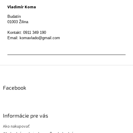
Vladimír Koma
Budatín 

01003 Žilina

Kontakt: 0911 349 190

Z
á
p
ä
Facebook
t
i
e
Informácie pre vás
Ako nakupovať