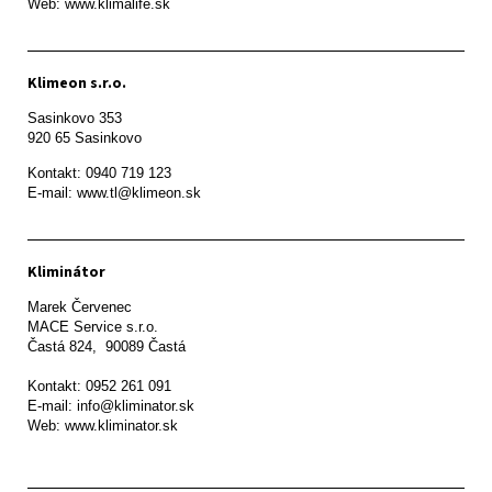
Web: www.klimalife.sk 
Klimeon s.r.o.
Sasinkovo 353

920 65 Sasinkovo
Kontakt: 0940 719 123

E-mail: www.tl@klimeon.sk
Kliminátor
Marek Červenec

MACE Service s.r.o.

Častá 824,  90089 Častá

Kontakt: 0952 261 091

E-mail: info@kliminator.sk

Web: www.kliminator.sk