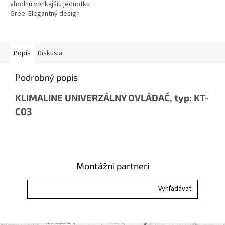
vhodnú vonkajšiu jednotku
Gree. Elegantný design
vnútornej jednotky Gree AIRY
GWH18AVDXE-K6DNA1A...
Popis
Diskusia
Podrobný popis
KLIMALINE UNIVERZÁLNY OVLÁDAČ, typ: KT-
C03
Montážni partneri