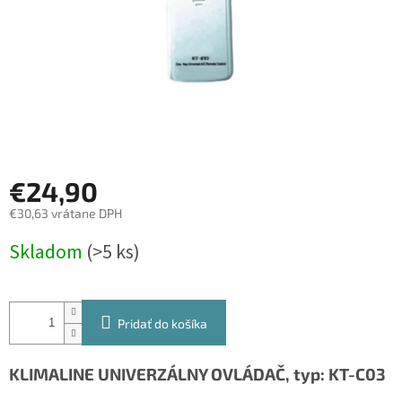
€24,90
€30,63 vrátane DPH
Jednotková
Skladom
(>5 ks)
cena:
Pridať do košíka
KLIMALINE UNIVERZÁLNY OVLÁDAČ, typ: KT-C03