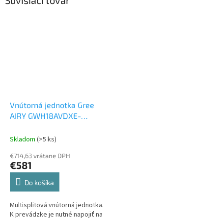
Súvisiaci tovar
Vnútorná jednotka Gree
AIRY GWH18AVDXE-
K6DNA1A 5,3 kW
Vnútorná
jednotka k Multi Split
Skladom
(>5 ks)
€714,63 vrátane DPH
€581
Do košíka
Multisplitová vnútorná jednotka.
K prevádzke je nutné napojiť na