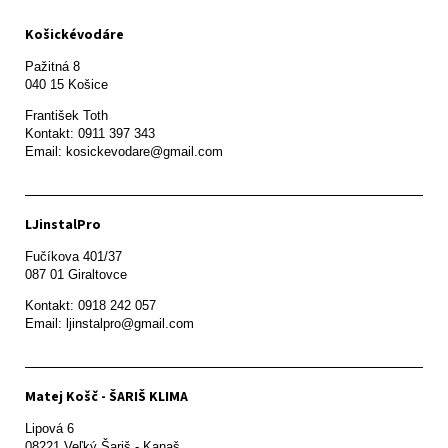
Košickévodáre
Pažitná 8

František Toth 

Kontakt: 0911 397 343

Email: kosickevodare@gmail.com
LJinstalPro
Fučíkova 401/37

087 01 Giraltovce
Kontakt: 0918 242 057

Email: ljinstalpro@gmail.com
Matej Košč - ŠARIŠ KLIMA
Lipová 6

08221 Veľký Šariš - Kanaš 