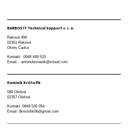
BARBOS IT Technical Support s. r. o.
Raková 494

02351 Raková 

Okres Čadca
Kontakt:  0948 449 533

Email :  antonolesnanik@icloud.com
Dominik Krištofík
580 Olešná

Kontakt: 0949 530 054

Email: dkristofik06@gmail.com