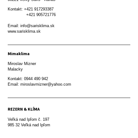
Kontakt: +421 917293387

               +421 905721776

Email: info@sarisklima.sk

www.sarisklima.sk
Mimaklima
Miroslav Mizner

Malacky
Kontakt: 0944 490 942

REZERN & KLÍMA
Veľká nad Ipľom č. 197

985 32 Veľká nad Ipľom
