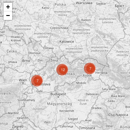
+
−
7
12
7