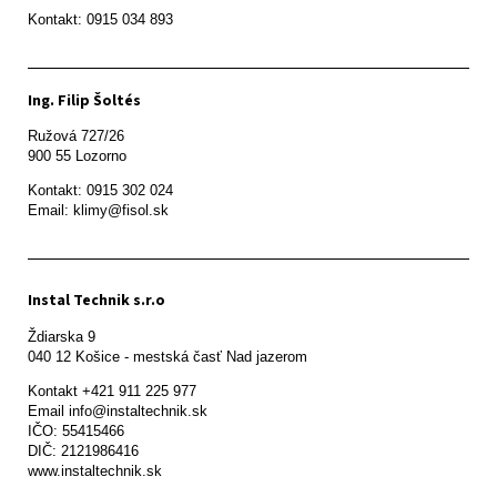
Ing. Filip Šoltés
Ružová 727/26

900 55 Lozorno
Kontakt: 0915 302 024

Email: klimy@fisol.sk
Instal Technik s.r.o
Ždiarska 9

Kontakt +421 911 225 977

Email info@instaltechnik.sk

IČO: 55415466

DIČ: 2121986416

www.instaltechnik.sk