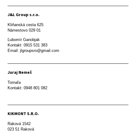
J&L Group s.r.o.
Kliňanská cesta 625

Námestovo 029 01 
Ľubomír Ganobjak

Kontakt: 0915 531 383

Email: jlgroupsro@gmail.com
Juraj Nemeš
Tornaľa

Kontakt: 0948 801 082
KIKMONT S.R.O.
Raková 1542

023 51 Raková 
