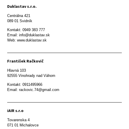
Duklastav s.r.o.
Centrálna 421

089 01 Svidník
Kontakt: 0949 383 777

Email: info@duklastav.sk

Web: www.duklastav.sk
František Račkovič
Hlavná 103

92555 Vinohrady nad Váhom
Kontakt: 0911495966

Email: rackovic.74@gmail.com
iAIR s.r.o
Tovarenska 4

071 01 Michalovce 