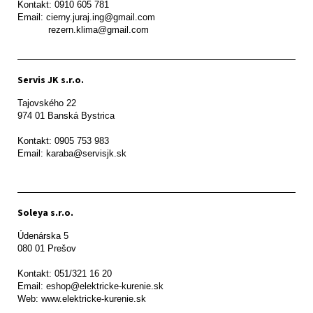
Kontakt: 0910 605 781

Email: cierny.juraj.ing@gmail.com

           rezern.klima@gmail.com
Servis JK s.r.o.
Tajovského 22

974 01 Banská Bystrica

Kontakt: 0905 753 983

Email: karaba@servisjk.sk 
Soleya s.r.o.
Údenárska 5

080 01 Prešov  

Kontakt: 051/321 16 20

Email: eshop@elektricke-kurenie.sk

Web: www.elektricke-kurenie.sk
