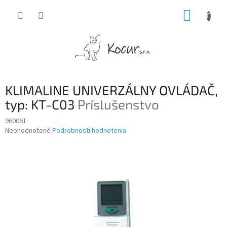
Prejsť
NÁKUP
na
obsah
KOŠÍK
KLIMALINE UNIVERZÁLNY OVLÁDAČ,
typ: KT-C03
Príslušenstvo
960061
Priemerné
Neohodnotené
Podrobnosti hodnotenia
hodnotenie
produktu
je
0,0
z
5
hviezdičiek.