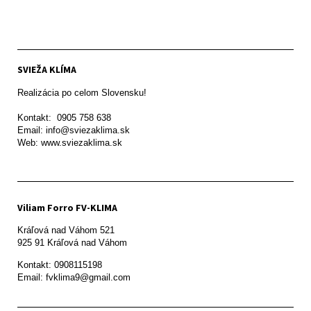
SVIEŽA KLÍMA
Realizácia po celom Slovensku!

Kontakt:  0905 758 638

Email: info@sviezaklima.sk

Web: www.sviezaklima.sk
Viliam Forro FV-KLIMA
Kráľová nad Váhom 521

Kontakt: 0908115198

Email: fvklima9@gmail.com