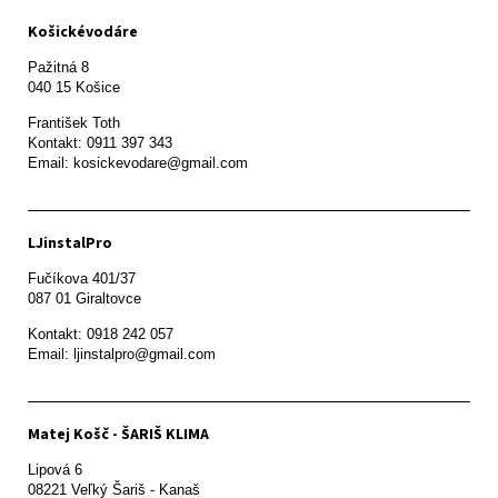
Košickévodáre
Pažitná 8

František Toth 

Kontakt: 0911 397 343

Email: kosickevodare@gmail.com
LJinstalPro
Fučíkova 401/37

087 01 Giraltovce
Kontakt: 0918 242 057

Email: ljinstalpro@gmail.com
Matej Košč - ŠARIŠ KLIMA
Lipová 6

08221 Veľký Šariš - Kanaš 