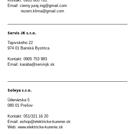
Kontakt: 0910 605 781

Email: cierny.juraj.ing@gmail.com

           rezern.klima@gmail.com
Servis JK s.r.o.
Tajovského 22

974 01 Banská Bystrica

Kontakt: 0905 753 983

Email: karaba@servisjk.sk 
Soleya s.r.o.
Údenárska 5

080 01 Prešov  

Kontakt: 051/321 16 20

Email: eshop@elektricke-kurenie.sk

Web: www.elektricke-kurenie.sk
