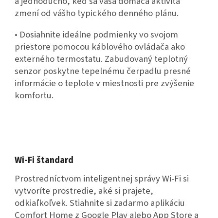
a jednoducho, keď sa vaša domáca aktivita
zmení od vášho typického denného plánu.
• Dosiahnite ideálne podmienky vo svojom
priestore pomocou káblového ovládača ako
externého termostatu. Zabudovaný teplotný
senzor poskytne tepelnému čerpadlu presné
informácie o teplote v miestnosti pre zvýšenie
komfortu.
Wi-Fi štandard
Prostredníctvom inteligentnej správy Wi-Fi si
vytvoríte prostredie, aké si prajete,
odkiaľkoľvek. Stiahnite si zadarmo aplikáciu
Comfort Home z Google Play alebo App Store a