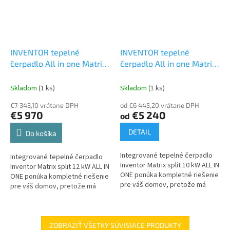
INVENTOR tepelné
INVENTOR tepelné
čerpadlo All in one Matrix
čerpadlo All in one Matrix
split 12 kW
ALL IN ONE -
split 10 kW
ALL IN ONE -
Integrovaný zásobník
Integrovaný zásobník
Skladom
(1 ks)
Skladom
(1 ks)
Matrix split
Matrix split
€7 343,10 vrátane DPH
od €6 445,20 vrátane DPH
€5 970
€5 240
od
DETAIL
Do košíka
Integrované tepelné čerpadlo
Integrované tepelné čerpadlo
Inventor Matrix split 10 kW ALL IN
Inventor Matrix split 12 kW ALL IN
ONE ponúka kompletné riešenie
ONE ponúka kompletné riešenie
pre váš domov, pretože má
pre váš domov, pretože má
integrovaný zásobník vody na
integrovaný zásobník vody na
výrobu teplej úžitkovej...
výrobu teplej úžitkovej...
ZOBRAZIŤ VŠETKY SÚVISIACE PRODUKTY