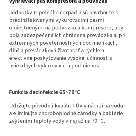
Vyhrievací pás kompresora a podvozku
Jednotky tepelného čerpadla sú navrhnuté s
predinštalovanými vykurovacími pásmi
umiestnenými na podvozku a kompresore, aby
bola zabezpečená ich chránená prevádzka aj pri
extrémnych poveternostných podmienkach,
dlhšia prevádzková životnosť a rýchle a
efektívne poskytovanie vysokej účinnosti a
hviezdnych vykurovacích podmienok.
Funkcia dezinfekcie 65~70⁰C
Udržujte pôvodnú kvalitu TÚV v nádrži na vodu
a eliminujte choroboplodné zárodky a baktérie
zvýšením teploty vody v nej až na 70 °C.