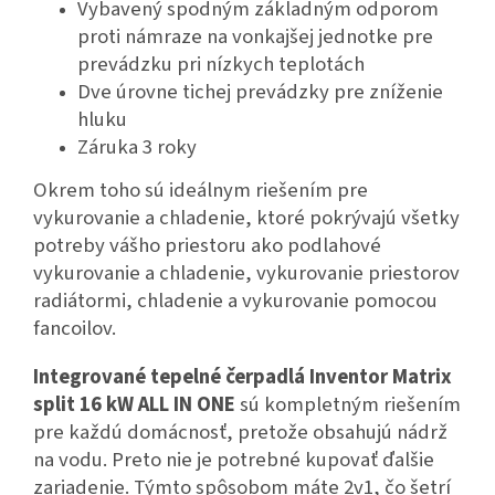
Vybavený spodným základným odporom
proti námraze na vonkajšej jednotke pre
prevádzku pri nízkych teplotách
Dve úrovne tichej prevádzky pre zníženie
hluku
Záruka 3 roky
Okrem toho sú ideálnym riešením pre
vykurovanie a chladenie, ktoré pokrývajú všetky
potreby vášho priestoru ako podlahové
vykurovanie a chladenie, vykurovanie priestorov
radiátormi, chladenie a vykurovanie pomocou
fancoilov.
Integrované tepelné čerpadlá
Inventor Matrix
split 16 kW ALL IN ONE
sú kompletným riešením
pre každú domácnosť, pretože obsahujú nádrž
na vodu. Preto nie je potrebné kupovať ďalšie
zariadenie. Týmto spôsobom máte 2v1, čo šetrí