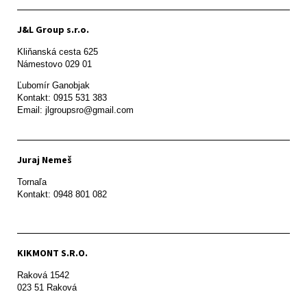
J&L Group s.r.o.
Kliňanská cesta 625

Námestovo 029 01 
Ľubomír Ganobjak

Kontakt: 0915 531 383

Email: jlgroupsro@gmail.com
Juraj Nemeš
Tornaľa

Kontakt: 0948 801 082
KIKMONT S.R.O.
Raková 1542

023 51 Raková 
