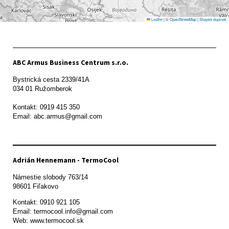
Leaflet
|
©
OpenStreetMap
|
Shoptet doplnek
ABC Armus Business Centrum s.r.o.
Bystrická cesta 2339/41A   

034 01 Ružomberok

Kontakt: 0919 415 350

Adrián Hennemann - TermoCool
Námestie slobody 763/14

98601 Fiľakovo
Kontakt: 0910 921 105

Email: termocool.info@gmail.com

Web: www.termocool.sk
