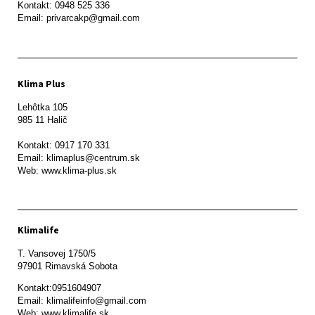
Kontakt: 0948 525 336

Email: privarcakp@gmail.com
Klima Plus
Lehôtka 105

985 11 Halič

Kontakt: 0917 170 331

Email: klimaplus@centrum.sk

Klimalife
T. Vansovej 1750/5 

97901 Rimavská Sobota 
Kontakt:0951604907

Email: klimalifeinfo@gmail.com 

Web: www.klimalife.sk 