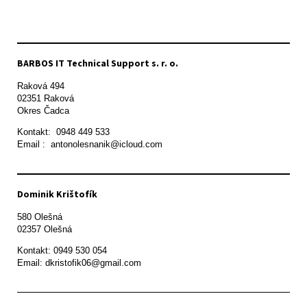
BARBOS IT Technical Support s. r. o.
Raková 494

02351 Raková 

Okres Čadca
Kontakt:  0948 449 533

Email :  antonolesnanik@icloud.com
Dominik Krištofík
580 Olešná

Kontakt: 0949 530 054

Email: dkristofik06@gmail.com