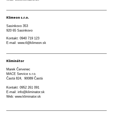
Klimeon s.r.o.
Sasinkovo 353

920 65 Sasinkovo
Kontakt: 0940 719 123

E-mail: www.tl@klimeon.sk
Kliminátor
Marek Červenec

MACE Service s.r.o.

Častá 824,  90089 Častá

Kontakt: 0952 261 091

E-mail: info@kliminator.sk

Web: www.kliminator.sk