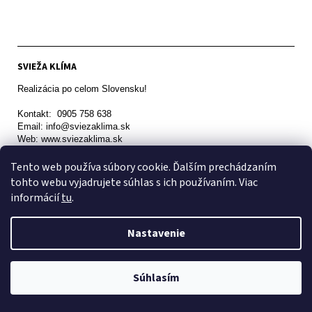
SVIEŽA KLÍMA
Realizácia po celom Slovensku!

Kontakt:  0905 758 638

Email: info@sviezaklima.sk

Web: www.sviezaklima.sk
Tento web používa súbory cookie. Ďalším prechádzaním
tohto webu vyjadrujete súhlas s ich používaním. Viac
informácií
tu
.
Viliam Forro FV-KLIMA
Kráľová nad Váhom 521

Nastavenie
Kontakt: 0908115198

Email: fvklima9@gmail.com
Súhlasím