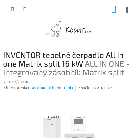
Prejsť
NÁKUP
na
obsah
KOŠÍK
INVENTOR tepelné čerpadlo All in
one Matrix split 16 kW
ALL IN ONE -
Integrovaný zásobník Matrix split
290362/290283
Priemerné
3 hodnotenia
Podrobnosti hodnotenia
Značka:
INVENTOR
hodnotenie
produktu
je
4,7
z
5
hviezdičiek.