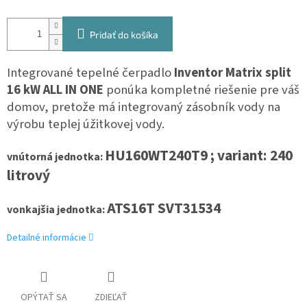
Pridať do košíka
Integrované tepelné čerpadlo
Inventor Matrix split
16 kW ALL IN ONE
ponúka kompletné riešenie pre váš
domov, pretože má integrovaný zásobník vody na
výrobu teplej úžitkovej vody.
HU160WT240T9
; variant: 240
vnútorná jednotka:
litrový
ATS16T SVT31534
vonkajšia jednotka:
Detailné informácie
OPÝTAŤ SA
ZDIEĽAŤ