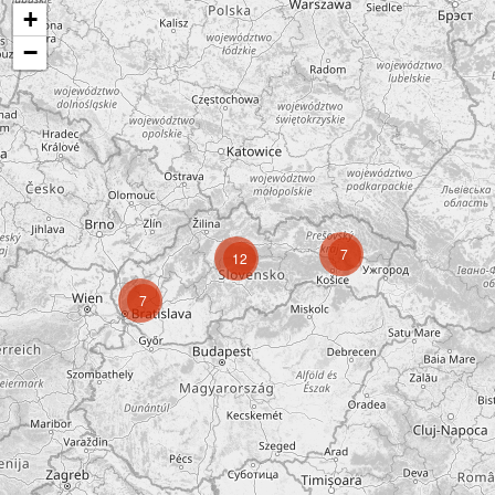
+
−
7
12
7