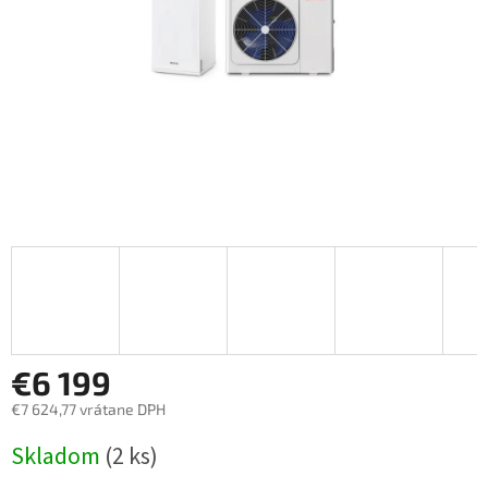
€6 199
€7 624,77 vrátane DPH
Jednotková
Skladom
(2 ks)
cena: