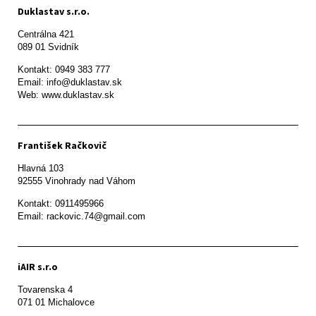
Duklastav s.r.o.
Centrálna 421

089 01 Svidník
Kontakt: 0949 383 777

Email: info@duklastav.sk

Web: www.duklastav.sk
František Račkovič
Hlavná 103

92555 Vinohrady nad Váhom
Kontakt: 0911495966

Email: rackovic.74@gmail.com
iAIR s.r.o
Tovarenska 4

071 01 Michalovce 