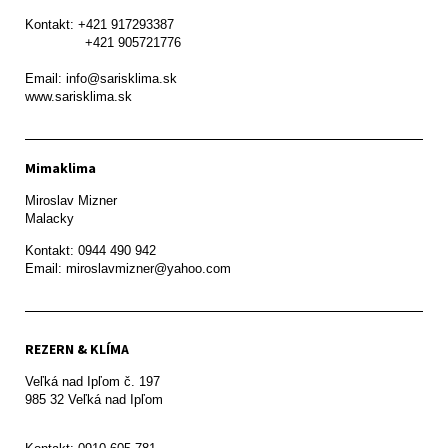
Kontakt: +421 917293387

               +421 905721776

Email: info@sarisklima.sk

www.sarisklima.sk
Mimaklima
Miroslav Mizner

Malacky
Kontakt: 0944 490 942

REZERN & KLÍMA
Veľká nad Ipľom č. 197

985 32 Veľká nad Ipľom
