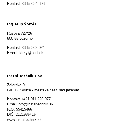
Ing. Filip Šoltés
Ružová 727/26

900 55 Lozorno
Kontakt: 0915 302 024

Email: klimy@fisol.sk
Instal Technik s.r.o
Ždiarska 9

Kontakt +421 911 225 977

Email info@instaltechnik.sk

IČO: 55415466

DIČ: 2121986416

www.instaltechnik.sk