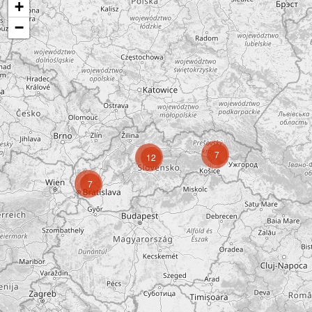
+
−
7
12
7