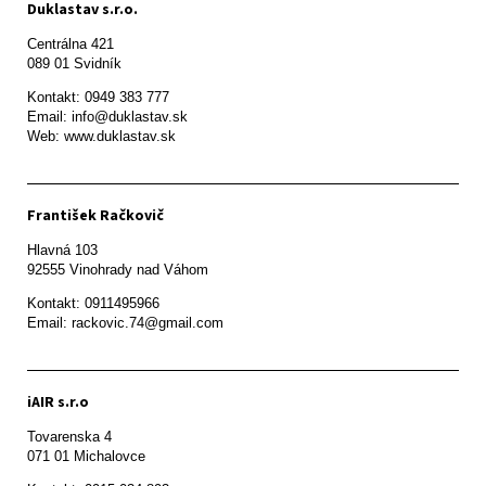
Duklastav s.r.o.
Centrálna 421

089 01 Svidník
Kontakt: 0949 383 777

Email: info@duklastav.sk

Web: www.duklastav.sk
František Račkovič
Hlavná 103

92555 Vinohrady nad Váhom
Kontakt: 0911495966

Email: rackovic.74@gmail.com
iAIR s.r.o
Tovarenska 4

071 01 Michalovce 