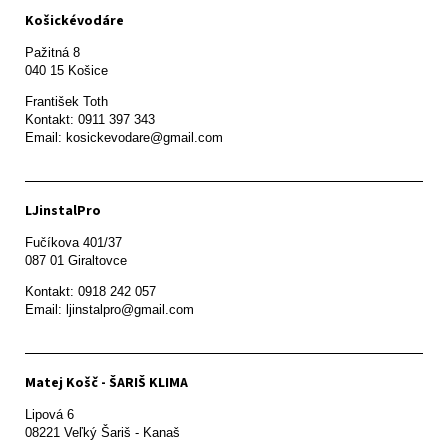
Košickévodáre
Pažitná 8

František Toth 

Kontakt: 0911 397 343

Email: kosickevodare@gmail.com
LJinstalPro
Fučíkova 401/37

087 01 Giraltovce
Kontakt: 0918 242 057

Email: ljinstalpro@gmail.com
Matej Košč - ŠARIŠ KLIMA
Lipová 6

08221 Veľký Šariš - Kanaš 