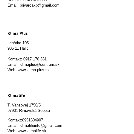
Email: privarcakp@gmail.com
Klima Plus
Lehôtka 105

985 11 Halič

Kontakt: 0917 170 331

Email: klimaplus@centrum.sk

Klimalife
T. Vansovej 1750/5 

97901 Rimavská Sobota 
Kontakt:0951604907

Email: klimalifeinfo@gmail.com 

Web: www.klimalife.sk 