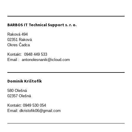
BARBOS IT Technical Support s. r. o.
Raková 494

02351 Raková 

Okres Čadca
Kontakt:  0948 449 533

Email :  antonolesnanik@icloud.com
Dominik Krištofík
580 Olešná

Kontakt: 0949 530 054

Email: dkristofik06@gmail.com