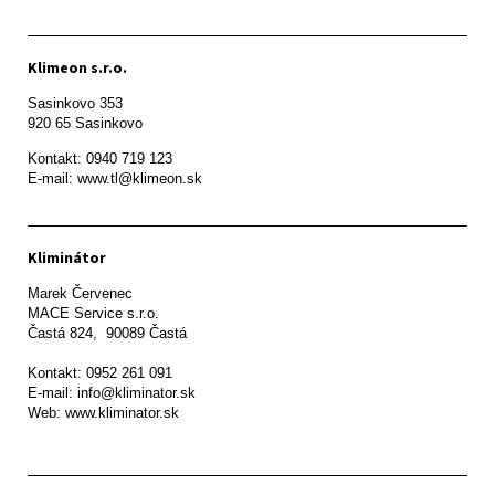
Klimeon s.r.o.
Sasinkovo 353

920 65 Sasinkovo
Kontakt: 0940 719 123

E-mail: www.tl@klimeon.sk
Kliminátor
Marek Červenec

MACE Service s.r.o.

Častá 824,  90089 Častá

Kontakt: 0952 261 091

E-mail: info@kliminator.sk

Web: www.kliminator.sk