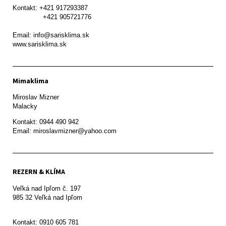
Kontakt: +421 917293387

               +421 905721776

Email: info@sarisklima.sk

www.sarisklima.sk
Mimaklima
Miroslav Mizner

Malacky
Kontakt: 0944 490 942

REZERN & KLÍMA
Veľká nad Ipľom č. 197

985 32 Veľká nad Ipľom

Kontakt: 0910 605 781
