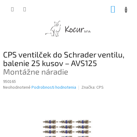
Prejsť
NÁKUP
na
obsah
KOŠÍK
CPS ventilček do Schrader ventilu,
balenie 25 kusov – AVS125
Montážne náradie
950165
Priemerné
Neohodnotené
Podrobnosti hodnotenia
Značka:
CPS
hodnotenie
produktu
je
0,0
z
5
hviezdičiek.