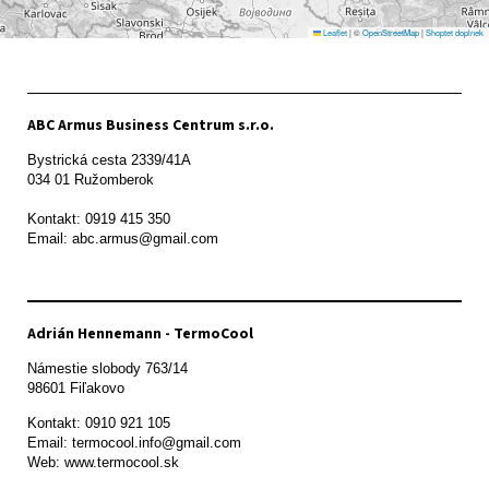
Leaflet
|
©
OpenStreetMap
|
Shoptet doplnek
ABC Armus Business Centrum s.r.o.
Bystrická cesta 2339/41A   

034 01 Ružomberok

Kontakt: 0919 415 350

Adrián Hennemann - TermoCool
Námestie slobody 763/14

98601 Fiľakovo
Kontakt: 0910 921 105

Email: termocool.info@gmail.com

Web: www.termocool.sk
