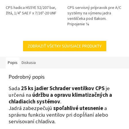
CPS hadica HS5YE 52/207 bar,
CPS servisný prípravok pre A/C
žltá, 1/4" SAE F x 7/16"-20 UNF
systémy na výmenu jadra
ventilčeka pod tlakom.
Pripojenie ¼
ZOBRAZIŤ VŠETKY SÚVISIACE PRODUKTY
Popis
Diskusia
Podrobný popis
Sada
25 ks jadier Schrader ventilkov CPS
je
určená na
údržbu a opravu klimatizačných a
chladiacich systémov
.
Jadrá zabezpečujú
spoľahlivé utesnenie
a
správnu funkciu ventilov pri dopĺňaní alebo
servisovaní chladiva.