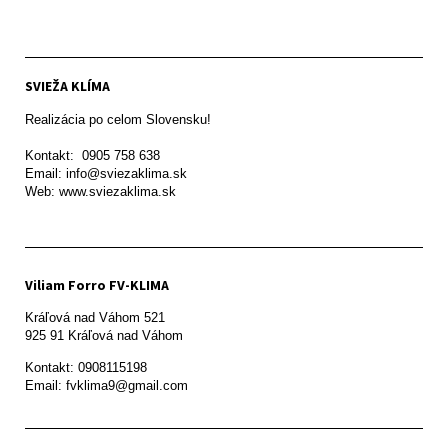
SVIEŽA KLÍMA
Realizácia po celom Slovensku!

Kontakt:  0905 758 638

Email: info@sviezaklima.sk

Web: www.sviezaklima.sk
Viliam Forro FV-KLIMA
Kráľová nad Váhom 521

Kontakt: 0908115198

Email: fvklima9@gmail.com