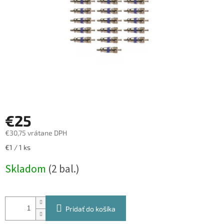
€25
€30,75 vrátane DPH
Jednotková
€1 / 1 ks
cena:
Skladom
(2 bal.)
Pridať do košíka