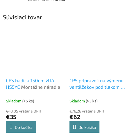
Súvisiaci tovar
CPS hadica 150cm žltá -
CPS prípravok na výmenu
HS5YE
Montážne náradie
ventilčekov pod tlakom –
TLVC
Montážne náradie
Skladom
(>5 ks)
Skladom
(>5 ks)
€43,05 vrátane DPH
€76,26 vrátane DPH
€35
€62
Do košíka
Do košíka