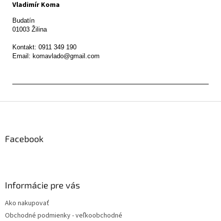
Vladimír Koma
Budatín 

01003 Žilina

Kontakt: 0911 349 190

Z
á
p
ä
Facebook
t
i
e
Informácie pre vás
Ako nakupovať
Obchodné podmienky - veľkoobchodné