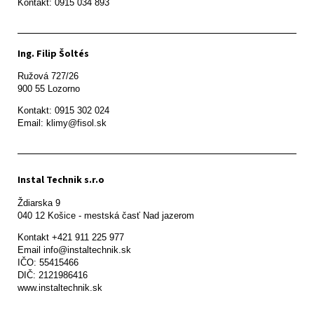
Ing. Filip Šoltés
Ružová 727/26

900 55 Lozorno
Kontakt: 0915 302 024

Email: klimy@fisol.sk
Instal Technik s.r.o
Ždiarska 9

Kontakt +421 911 225 977

Email info@instaltechnik.sk

IČO: 55415466

DIČ: 2121986416

www.instaltechnik.sk