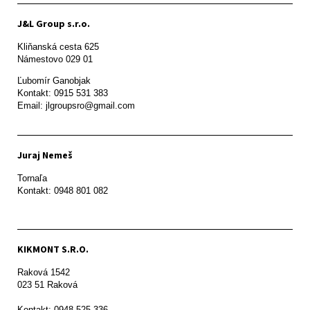
J&L Group s.r.o.
Kliňanská cesta 625

Námestovo 029 01 
Ľubomír Ganobjak

Kontakt: 0915 531 383

Email: jlgroupsro@gmail.com
Juraj Nemeš
Tornaľa

Kontakt: 0948 801 082
KIKMONT S.R.O.
Raková 1542

023 51 Raková 

Kontakt: 0948 525 336
