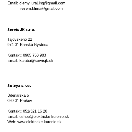
Email: cierny.juraj.ing@gmail.com

           rezern.klima@gmail.com
Servis JK s.r.o.
Tajovského 22

974 01 Banská Bystrica

Kontakt: 0905 753 983

Email: karaba@servisjk.sk 
Soleya s.r.o.
Údenárska 5

080 01 Prešov  

Kontakt: 051/321 16 20

Email: eshop@elektricke-kurenie.sk

Web: www.elektricke-kurenie.sk
